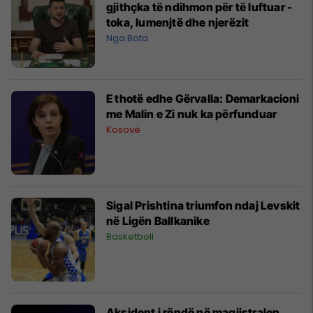
gjithçka të ndihmon për të luftuar -
toka, lumenjtë dhe njerëzit
Nga Bota
E thotë edhe Gërvalla: Demarkacioni
me Malin e Zi nuk ka përfunduar
Kosovë
Sigal Prishtina triumfon ndaj Levskit
në Ligën Ballkanike
Basketboll
Aksident i rëndë në magjistralen