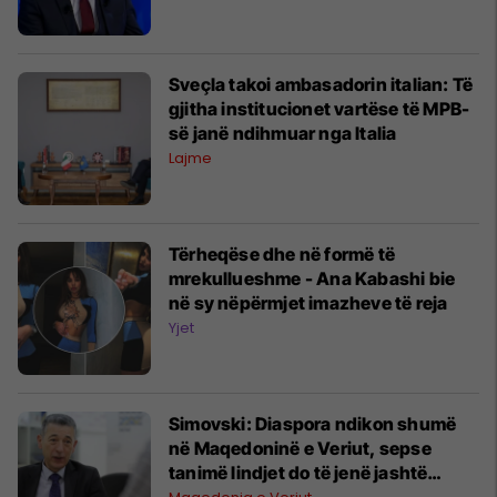
Sveçla takoi ambasadorin italian: Të
gjitha institucionet vartëse të MPB-
së janë ndihmuar nga Italia
Lajme
Tërheqëse dhe në formë të
mrekullueshme - Ana Kabashi bie
në sy nëpërmjet imazheve të reja
Yjet
Simovski: Diaspora ndikon shumë
në Maqedoninë e Veriut, sepse
tanimë lindjet do të jenë jashtë
vendit