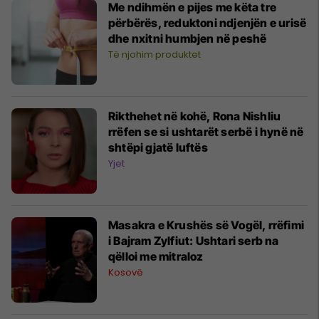
Me ndihmën e pijes me këta tre
përbërës, reduktoni ndjenjën e urisë
dhe nxitni humbjen në peshë
Të njohim produktet
Rikthehet në kohë, Rona Nishliu
rrëfen se si ushtarët serbë i hynë në
shtëpi gjatë luftës
Yjet
Masakra e Krushës së Vogël, rrëfimi
i Bajram Zylfiut: Ushtari serb na
qëlloi me mitraloz
Kosovë