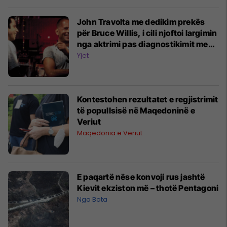
John Travolta me dedikim prekës
për Bruce Willis, i cili njoftoi largimin
nga aktrimi pas diagnostikimit me
sëmundjen e afazisë
Yjet
Kontestohen rezultatet e regjistrimit
të popullsisë në Maqedoninë e
Veriut
Maqedonia e Veriut
E paqartë nëse konvoji rus jashtë
Kievit ekziston më – thotë Pentagoni
Nga Bota