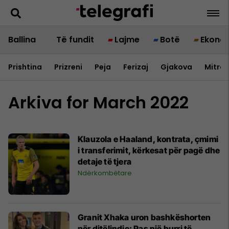
Ballina
Të fundit
Lajme
Botë
Ekono
Prishtina
Prizreni
Peja
Ferizaj
Gjakova
Mitrov
Arkiva for March 2022
Klauzola e Haaland, kontrata, çmimi
i transferimit, kërkesat për pagë dhe
detaje të tjera
Ndërkombëtare
Granit Xhaka uron bashkëshorten
për ditëlindje: Pas një burri të