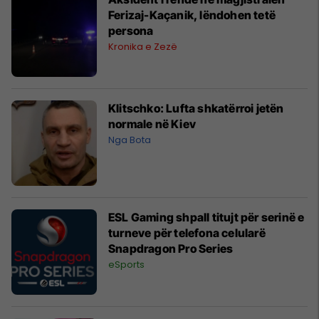
Ferizaj-Kaçanik, lëndohen tetë
persona
Kronika e Zezë
Klitschko: Lufta shkatërroi jetën
normale në Kiev
Nga Bota
ESL Gaming shpall titujt për serinë e
turneve për telefona celularë
Snapdragon Pro Series
eSports