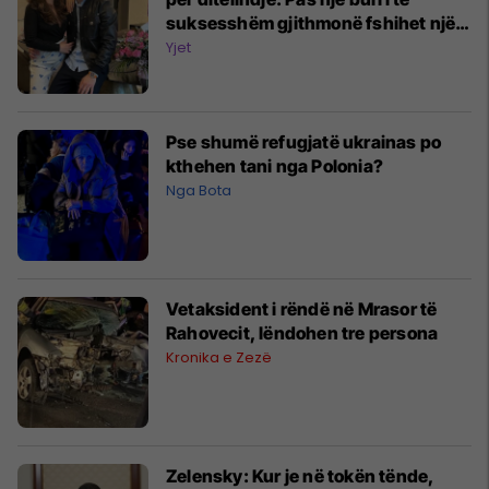
suksesshëm gjithmonë fshihet një
partnere e mrekullueshme
Yjet
Pse shumë refugjatë ukrainas po
kthehen tani nga Polonia?
Nga Bota
Vetaksident i rëndë në Mrasor të
Rahovecit, lëndohen tre persona
Kronika e Zezë
Zelensky: Kur je në tokën tënde,