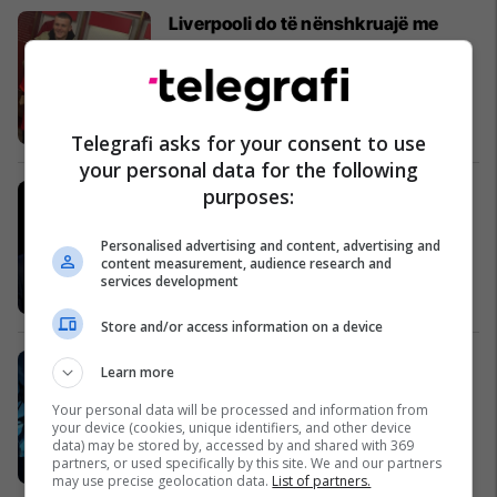
Liverpooli do të nënshkruajë me
talentin e Celticut, Ben Doak
Premier League
Telegrafi asks for your consent to use
your personal data for the following
Durmishi: Nuk e marr seriozisht
purposes:
kërcënimin e Haradinajt për Kurtin, i
janë lodhë meshkujt
Personalised advertising and content, advertising and
content measurement, audience research and
Siguri
services development
Store and/or access information on a device
League of Legends rikthen ne lojë
Learn more
modalitetin One For All
Your personal data will be processed and information from
eSports
your device (cookies, unique identifiers, and other device
data) may be stored by, accessed by and shared with 369
partners, or used specifically by this site. We and our partners
may use precise geolocation data.
List of partners.