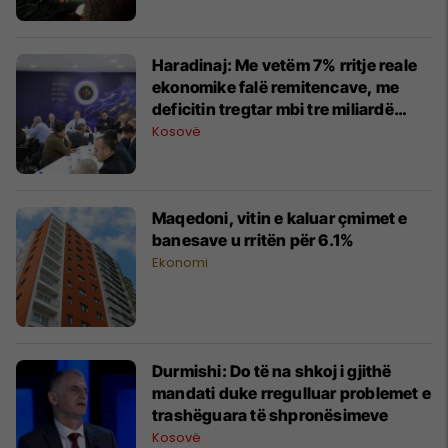
Haradinaj: Me vetëm 7% rritje reale
ekonomike falë remitencave, me
deficitin tregtar mbi tre miliardë
euro, kjo qeveri nuk sjell asnjë
Kosovë
shpresë
Maqedoni, vitin e kaluar çmimet e
banesave u rritën për 6.1%
Ekonomi
Durmishi: Do të na shkoj i gjithë
mandati duke rregulluar problemet e
trashëguara të shpronësimeve
Kosovë