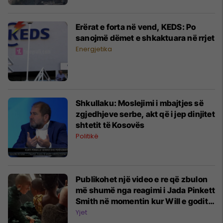
Erërat e forta në vend, KEDS: Po
sanojmë dëmet e shkaktuara në rrjet
Energjetika
Shkullaku: Moslejimi i mbajtjes së
zgjedhjeve serbe, akt që i jep dinjitet
shtetit të Kosovës
Politikë
Publikohet një video e re që zbulon
më shumë nga reagimi i Jada Pinkett
Smith në momentin kur Will e goditi
Chris Rock
Yjet