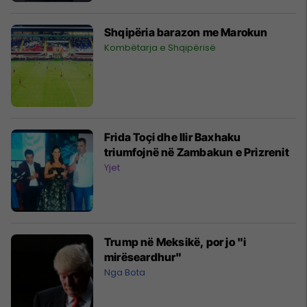
Shqipëria barazon me Marokun
Kombëtarja e Shqipërisë
Frida Toçi dhe Ilir Baxhaku
triumfojnë në Zambakun e Prizrenit
Yjet
Trump në Meksikë, por jo "i
mirëseardhur"
Nga Bota