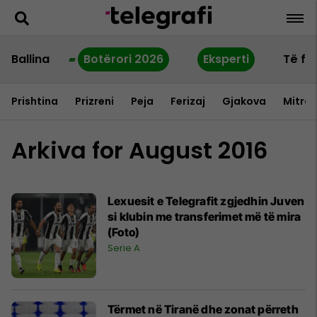
Ballina
Botërori 2026
Eksperti
Të fu
Prishtina
Prizreni
Peja
Ferizaj
Gjakova
Mitrov
Arkiva for August 2016
Lexuesit e Telegrafit zgjedhin Juven
si klubin me transferimet më të mira
(Foto)
Serie A
Tërmet në Tiranë dhe zonat përreth