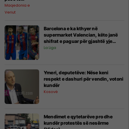
arrestuarit e
Maqedonia e
sotëm të
Veriut
aksionit policor
''Diga'' në
Barcelona e ka kthyer në
Maqedoni
supermarket Valencian, këto janë
shifrat e paguar për gjashtë yje
(Foto)
La Liga
Ymeri, deputetëve: Nëse keni
respekt e dashuri për vendin, votoni
kundër
Kosovë
Mendimet e qytetarëve pro dhe
kundër protestës së nesërme