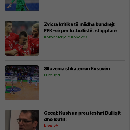
Zvicra kritika të mëdha kundrejt
FFK-së për futbollistët shqiptarë
Kombëtarja e Kosovës
Sllovenia shkatërron Kosovën
EuroLiga
Gecaj: Kush ua preu teshat Bulliqit
dhe Isufit!
Kosovë