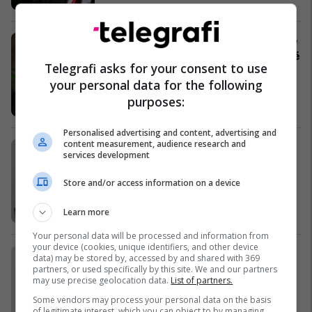
Kelmendi: Kosovarët nuk prenë pyje
në Çakorr, e dinim si pjesë të Malit të
Telegrafi asks for your consent to use
Zi
your personal data for the following
Kosovë
purposes:
Personalised advertising and content, advertising and
content measurement, audience research and
Partia e Drejtësisë del kundër Ferid
services development
Aganit: Jemi kundër demarkacionit
Kosovë
Store and/or access information on a device
Learn more
Your personal data will be processed and information from
your device (cookies, unique identifiers, and other device
Roli i vërtetë i Amerikës në Siri
data) may be stored by, accessed by and shared with 369
Opinione
partners, or used specifically by this site. We and our partners
may use precise geolocation data.
List of partners.
Some vendors may process your personal data on the basis
of legitimate interest, which you can object to by managing