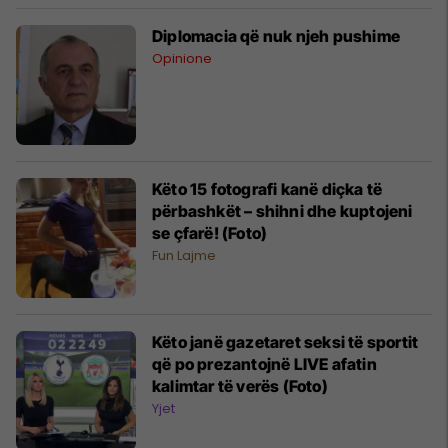
Diplomacia që nuk njeh pushime
Opinione
Këto 15 fotografi kanë diçka të
përbashkët – shihni dhe kuptojeni
se çfarë! (Foto)
Fun Lajme
Këto janë gazetaret seksi të sportit
që po prezantojnë LIVE afatin
kalimtar të verës (Foto)
Yjet