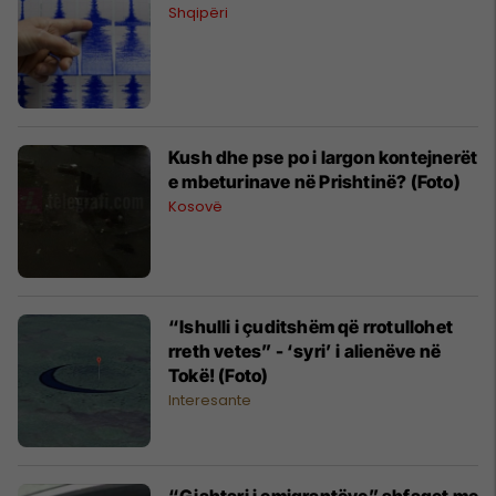
Shqipëri
Kush dhe pse po i largon kontejnerët
e mbeturinave në Prishtinë? (Foto)
Kosovë
“Ishulli i çuditshëm që rrotullohet
rreth vetes” - ‘syri’ i alienëve në
Tokë! (Foto)
Interesante
“Gjahtari i emigrantëve” shfaqet me