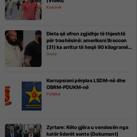
(Video)
Kosovë
Dieta që ofron zgjidhje të thjeshtë
për trashësinë: amerikani Broccon
(31) ka arritur të heqë 90 kilogramë
duke shëtitur deri në 500 metra
Dietë
Korrupsioni përplas LSDM-në dhe
OBRM-PDUKM-në
Politikë
Zyrtare: Këto gjëra u vendosën nga
katër liderët sonte (Dokument)