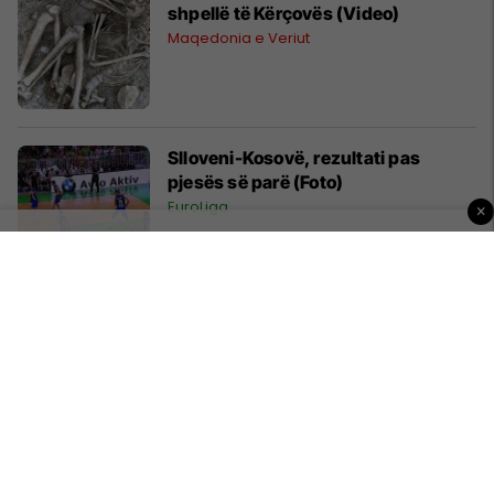
shpellë të Kërçovës (Video)
Maqedonia e Veriut
Slloveni-Kosovë, rezultati pas
pjesës së parë (Foto)
EuroLiga
×
Zaev: Fitoi Maqedonia
Politikë