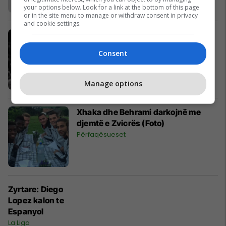
your options below. Look for a link at the bottom of this page
or in the site menu to manage or withdraw consent in privacy
and cookie settings.
Peja ka nënshkruar me Artem
Slipenchuk
Consent
Liga Unike
Manage options
Xhaka dhe Behrami darkojnë me
djemtë e Zvicrës (Foto)
Përfaqësueset
Zyrtare: Diego
Lopez kalon te
Espanyol
La Liga