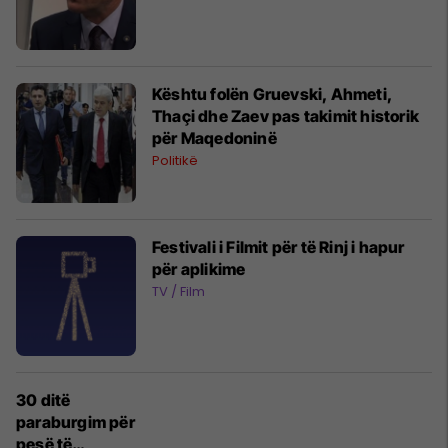
Kështu folën Gruevski, Ahmeti,
Thaçi dhe Zaev pas takimit historik
për Maqedoninë
Politikë
Festivali i Filmit për të Rinj i hapur
për aplikime
TV / Film
30 ditë
paraburgim për
pesë të