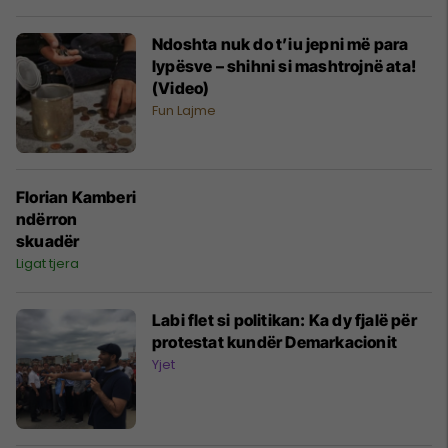
Ndoshta nuk do t’iu jepni më para
lypësve – shihni si mashtrojnë ata!
(Video)
Fun Lajme
Florian Kamberi
ndërron
skuadër
Ligat tjera
Labi flet si politikan: Ka dy fjalë për
protestat kundër Demarkacionit
Yjet