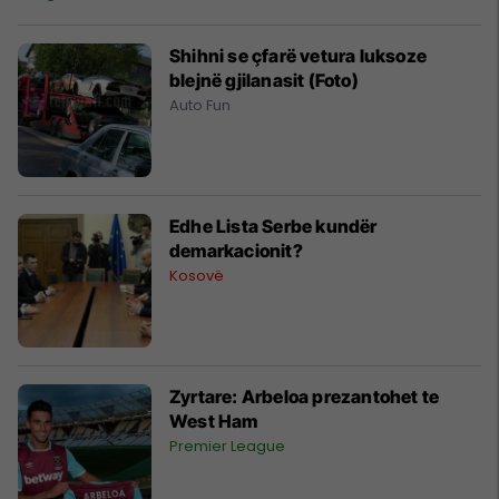
Shihni se çfarë vetura luksoze
blejnë gjilanasit (Foto)
Auto Fun
Edhe Lista Serbe kundër
demarkacionit?
Kosovë
Zyrtare: Arbeloa prezantohet te
West Ham
Premier League