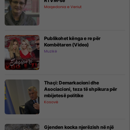
RTVM-së
Maqedonia e Veriut
Publikohet kënga e re për
Kombëtaren (Video)
Muzikë
Thaçi: Demarkacioni dhe
Asociacioni, teza të shpikura për
mbijetesë politike
Kosovë
Gjenden kocka njerëzish në një