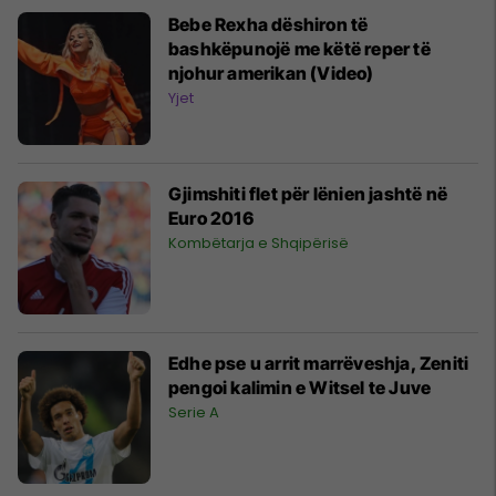
Bebe Rexha dëshiron të
bashkëpunojë me këtë reper të
njohur amerikan (Video)
Yjet
Gjimshiti flet për lënien jashtë në
Euro 2016
Kombëtarja e Shqipërisë
Edhe pse u arrit marrëveshja, Zeniti
pengoi kalimin e Witsel te Juve
Serie A