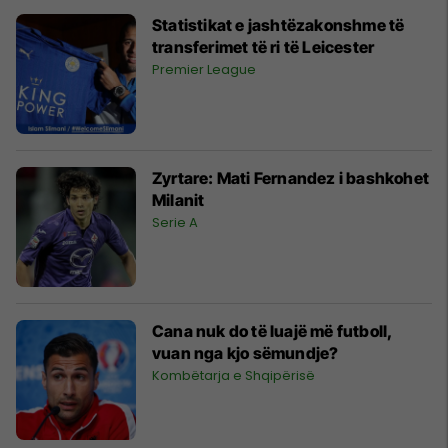
Statistikat e jashtëzakonshme të
transferimet të ri të Leicester
Premier League
Zyrtare: Mati Fernandez i bashkohet
Milanit
Serie A
Cana nuk do të luajë më futboll,
vuan nga kjo sëmundje?
Kombëtarja e Shqipërisë