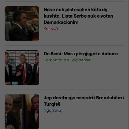
Nëse nuk plotësohen këto dy
kushte, Lista Serbe nuk e voton
Demarkacionin!
Kosovë
De Biasi: Mora përgjigjet e duhura
Kombëtarja e Shqipërisë
Jep dorëheqje ministri i Brendshëm i
Turqisë
Nga Bota