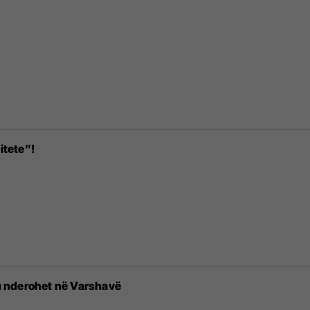
itete”!
 nderohet në Varshavë