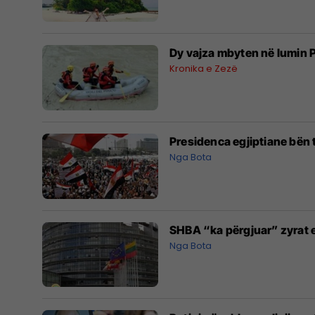
Dy vajza mbyten në lumin 
Kronika e Zezë
Presidenca egjiptiane bën t
Nga Bota
SHBA “ka përgjuar” zyrat 
Nga Bota