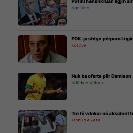
Putini nënshkruan ligjin a
Nga Bota
PDK-ja shtyn përpara Ligji
Kosovë
Nuk ka oferta për Damiaon
Ndërkombëtare
Tre të vdekur në aksident t
Kronika e Zezë