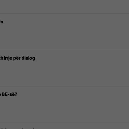
Po
hirrje për dialog
e BE-së?