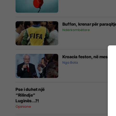
Buffon, krenar për paraqitje
Ndërkombëtare
Kroacia feston, në mesnatë
Nga Bota
Pse i duhet një
“Rilindje”
Luginës...?!
Opinione