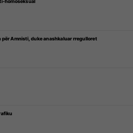
nti-homoseksual
n për Amnisti, duke anashkaluar rregulloret
rafiku