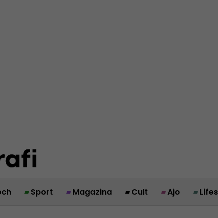
ech
Sport
Magazina
Cult
Ajo
Life