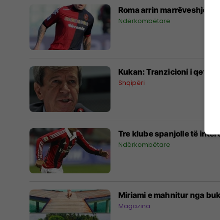
Roma arrin marrëveshje pë
Ndërkombëtare
Kukan: Tranzicioni i qetë 
Shqipëri
Tre klube spanjolle të inte
Ndërkombëtare
Miriami e mahnitur nga buk
Magazina