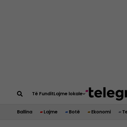
Të Fundit
Lajme lokale
Ballina
Lajme
Botë
Ekonomi
T