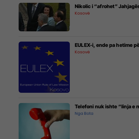
Nikolic i “afrohet” Jahjagë
Kosovë
EULEX-i, ende pa hetime pë
Kosovë
Telefoni nuk ishte “linja
Nga Bota