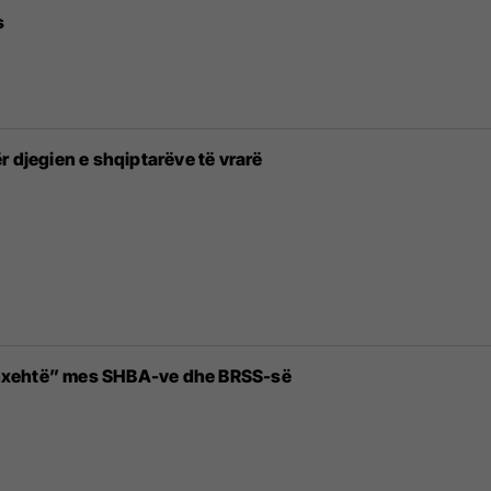
s
r djegien e shqiptarëve të vrarë
 e nxehtë” mes SHBA-ve dhe BRSS-së