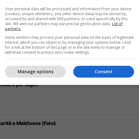
r Nainggolan
Your personal data will be processed and information from your device
(cookies, unique identifiers, and other device data) may be stored by,
accessed by and shared with 369 partners, or used specifically by this
site. We and our partners may use precise geolocation data.
List of
partners.
Some vendors may process your personal data on the basis of legitimate
interest, which you can object to by managing your options below. Look
forcon proceset demokratike
for a link at the bottom of this page or in the site menu to manage or
withdraw consent in privacy and cookie settings.
Manage options
Consent
resuara për Bojan
uritë e Maldiveve (Foto)