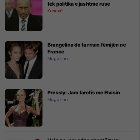
tek politika e jashtme ruse
Kosovë
Brangelina do ta rrisin fëmijën në
Francë
Magazina
Pressly: Jam farefis me Elvisin
Magazina