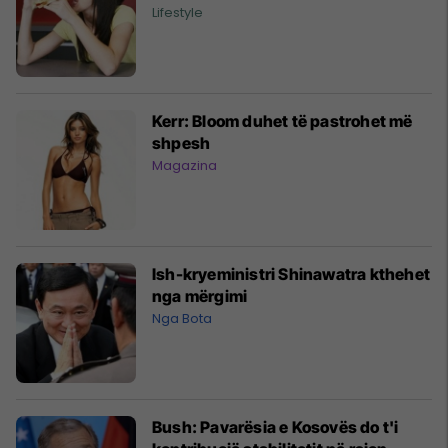
Lifestyle
Kerr: Bloom duhet të pastrohet më
shpesh
Magazina
Ish-kryeministri Shinawatra kthehet
nga mërgimi
Nga Bota
Bush: Pavarësia e Kosovës do t'i