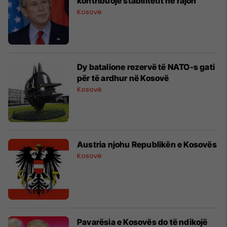
kontribuojë stabilitetit në rajon
Kosovë
Dy batalione rezervë të NATO-s gati
për të ardhur në Kosovë
Kosovë
Austria njohu Republikën e Kosovës
Kosovë
Pavarësia e Kosovës do të ndikojë