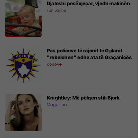
Djaloshi pesëvjeçar, vjedh makinën
Fun Lajme
Pas policëve të rajonit të Gjilanit
"rebelohen" edhe ata të Graçanicës
Kosovë
Knightley: Më pëlqen stili Bjork
Magazina