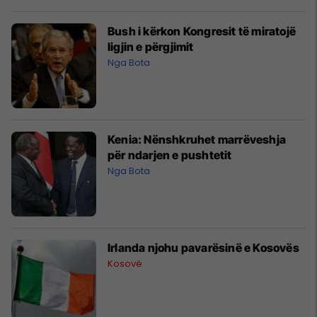
Bush i kërkon Kongresit të miratojë
ligjin e përgjimit
Nga Bota
Kenia: Nënshkruhet marrëveshja
për ndarjen e pushtetit
Nga Bota
Irlanda njohu pavarësinë e Kosovës
Kosovë