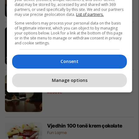
data) may be stored by, accessed by and shared with 369
partners, or used specifically by this site. We and our partners
may use precise geolocation data.
List of partners.
Some vendors may process your personal data on the basis
of legitimate interest, which you can object to by managing
Brown: Pavarësia e Kosovës është
your options below. Look for a link at the bottom of this page
rrugë e drejtë përpara
or in the site menu to manage or withdraw consent in privacy
and cookie settings.
Kosovë
Consent
Balancohet lista e prioriteteve për
Manage options
integrim evropian të Kosovës
Kosovë
Vjedhin 100 tonë krem çokolate
Fun Lajme