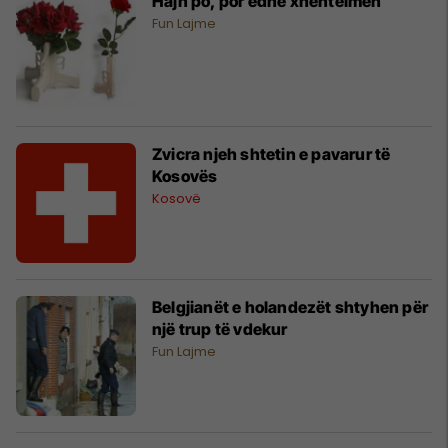
Hajn po, por edhe xhentëlmen
Fun Lajme
Zvicra njeh shtetin e pavarur të
Kosovës
Kosovë
Belgjianët e holandezët shtyhen për
një trup të vdekur
Fun Lajme