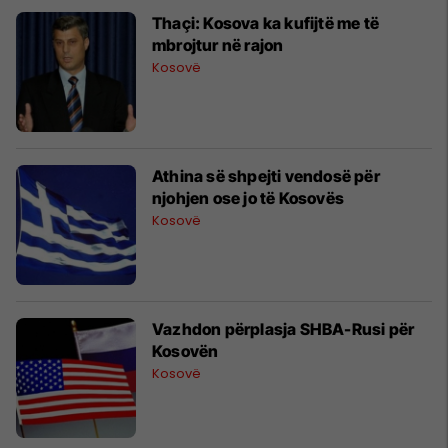
Thaçi: Kosova ka kufijtë me të
mbrojtur në rajon
Kosovë
Athina së shpejti vendosë për
njohjen ose jo të Kosovës
Kosovë
Vazhdon përplasja SHBA-Rusi për
Kosovën
Kosovë