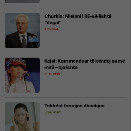
Churkin: Misioni i BE-së është
"ilegal"
Kosovë
Kejsi: Kam menduar të këndoj sa më
mirë – kjo ishte
Intervista
Tabletat forcojnë dhimbjen
Shëndeti