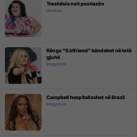
Trashësia nxit psoriazën
Lifestyle
Kënga "Girlfriend" këndohet në tetë
gjuhë
Magazina
Campbell hospitalizohet në Brazil
Magazina