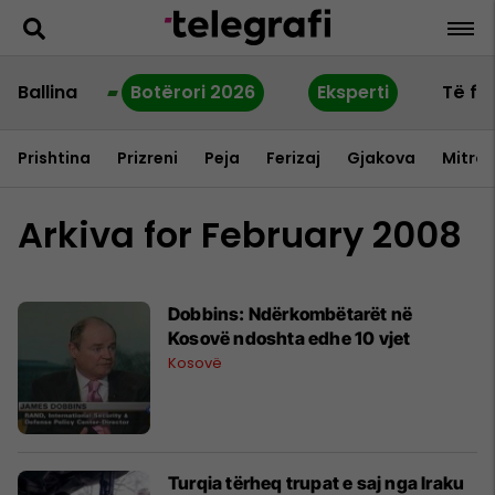
Ballina
Botërori 2026
Eksperti
Të fu
Prishtina
Prizreni
Peja
Ferizaj
Gjakova
Mitrov
Arkiva for February 2008
Dobbins: Ndërkombëtarët në
Kosovë ndoshta edhe 10 vjet
Kosovë
Turqia tërheq trupat e saj nga Iraku