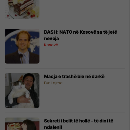
DASH: NATO në Kosovë sa të jetë
nevoja
Kosovë
Macja e trashë bie në darkë
Fun Lajme
Sekreti i belit të hollë – të dini të
ndaleni!