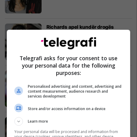
Richards apel kundër drogës
Magazina
Telegrafi asks for your consent to use
your personal data for the following
purposes:
Nicole Kidman kritikon mediat
Magazina
Personalised advertising and content, advertising and
content measurement, audience research and
services development
Store and/or access information on a device
Reese kënaqet me hallakatjen e
Learn more
mbeturinave
Your personal data will be processed and information from
Magazina
your device (cookies, unique identifiers, and other device