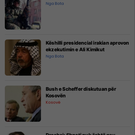
Nga Bota
Këshilli presidencial irakian aprovon
ekzekutimin e Ali Kimikut
Nga Bota
Bush e Scheffer diskutuan për
Kosovën
Kosovë
Dreshaj: Shpati nuk është gay