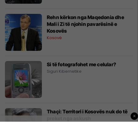
Rehn kërkon nga Maqedonia dhe
Mali i Zi të njohin pavarësinë e
Kosovës
Kosovë
Si të fotografohet me celular?
Siguri Kibernetike
Thaçi: Territori i Kosovës nuk do të
×
preket nga askush
Kosovë