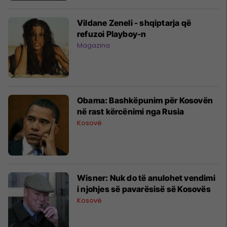
Vildane Zeneli - shqiptarja që
refuzoi Playboy-n
Magazina
Obama: Bashkëpunim për Kosovën
në rast kërcënimi nga Rusia
Kosovë
Wisner: Nuk do të anulohet vendimi
i njohjes së pavarësisë së Kosovës
Kosovë