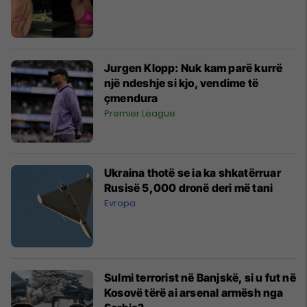
Jurgen Klopp: Nuk kam parë kurrë
një ndeshje si kjo, vendime të
çmendura
Premier League
Ukraina thotë se ia ka shkatërruar
Rusisë 5,000 dronë deri më tani
Evropa
Sulmi terrorist në Banjskë, si u fut në
Kosovë tërë ai arsenal armësh nga