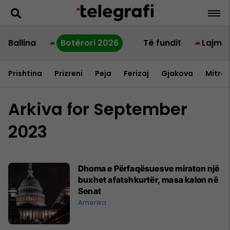
Ballina
Botërori 2026
Të fundit
Lajme
Prishtina
Prizreni
Peja
Ferizaj
Gjakova
Mitrov
Arkiva for September
2023
Dhoma e Përfaqësuesve miraton një
buxhet afatshkurtër, masa kalon në
Senat
Amerika