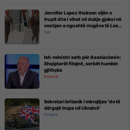
Jennifer Lopez thekson vijën e
trupit dhe i vihet në dukje gjoksi në
veshjen e ngushtë rrugëve të Los
Angelesit
Yjet
Ish-ministri serb për Asociacionin:
Shqiptarët fitojnë, serbët humbin
gjithçka
Kosovë
Sekretari britanik i mbrojtjes 'do të
dërgojë trupa në Ukrainë'
Evropa