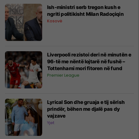
Ish-ministri serb tregon kush e
ngriti politikisht Milan Radoçiqin
Kosovë
Liverpooli rezistoi deri në minutën e
96-të me nëntë lojtarë në fushë –
Tottenhami mori fitoren në fund
Premier League
Lyrical Son dhe gruaja e tij sërish
prindër, bëhen me djalë pas dy
vajzave
Yjet