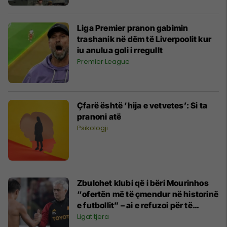
Liga Premier pranon gabimin
trashanik në dëm të Liverpoolit kur
iu anulua goli i rregullt
Premier League
Çfarë është ‘hija e vetvetes’: Si ta
pranoni atë
Psikologji
Zbulohet klubi që i bëri Mourinhos
“ofertën më të çmendur në historinë
e futbollit” – ai e refuzoi për të
qëndruar te Roma
Ligat tjera