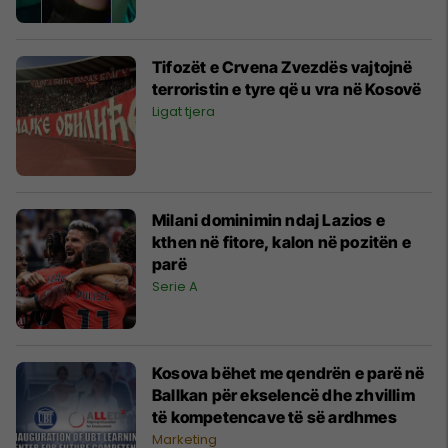
Tifozët e Crvena Zvezdës vajtojnë
terroristin e tyre që u vra në Kosovë
Ligat tjera
Milani dominimin ndaj Lazios e
kthen në fitore, kalon në pozitën e
parë
Serie A
Kosova bëhet me qendrën e parë në
Ballkan për ekselencë dhe zhvillim
të kompetencave të së ardhmes
Marketing