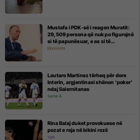
Mustafa i PDK-së i reagon Muratit:
29,509 persona që nuk po figurojnë
si të papunësuar, e as si të
punësuar i janë bashkëngjitur
Ekonomi
karvanit të migrimit
Lautaro Martinez tërheq për dore
Interin, argjentinasi shënon ‘poker’
ndaj Salernitanas
Serie A
Rina Balaj duket provokuese në
pozat e reja në bikini rozë
Yjet