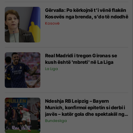
Gërvalla: Po kërkojnë t’i vënë flakën
Kosovës nga brenda, s’do të ndodhë
Kosovë
Real Madridi i tregon Gironas se
kush është 'mbreti' në La Liga
La Liga
Ndeshja RB Leipzig – Bayern
Munich, konfirmoi epitetin si derbi i
javës – katër gola dhe spektakël nga
dy skuadrat
Bundesliga