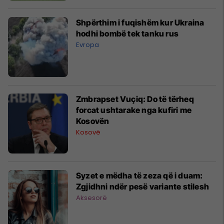
Shpërthim i fuqishëm kur Ukraina
hodhi bombë tek tanku rus
Evropa
Zmbrapset Vuçiq: Do të tërheq
forcat ushtarake nga kufiri me
Kosovën
Kosovë
Syzet e mëdha të zeza që i duam:
Zgjidhni ndër pesë variante stilesh
Aksesorë