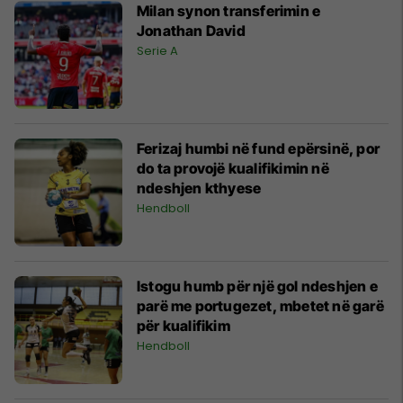
Milan synon transferimin e
Jonathan David
Serie A
Ferizaj humbi në fund epërsinë, por
do ta provojë kualifikimin në
ndeshjen kthyese
Hendboll
Istogu humb për një gol ndeshjen e
parë me portugezet, mbetet në garë
për kualifikim
Hendboll