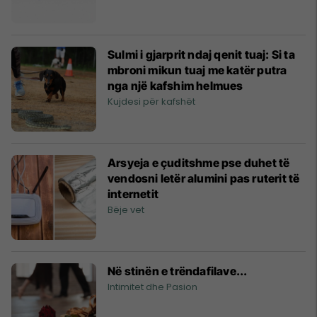
Sulmi i gjarprit ndaj qenit tuaj: Si ta
mbroni mikun tuaj me katër putra
nga një kafshim helmues
Kujdesi për kafshët
Arsyeja e çuditshme pse duhet të
vendosni letër alumini pas ruterit të
internetit
Bëje vet
Në stinën e trëndafilave...
Intimitet dhe Pasion