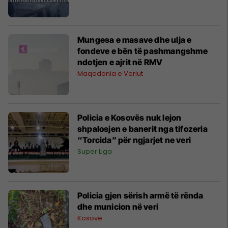
Mungesa e masave dhe ulja e
fondeve e bën të pashmangshme
ndotjen e ajrit në RMV
Maqedonia e Veriut
Policia e Kosovës nuk lejon
shpalosjen e banerit nga tifozeria
“Torcida” për ngjarjet ne veri
Super Liga
Policia gjen sërish armë të rënda
dhe municion në veri
Kosovë