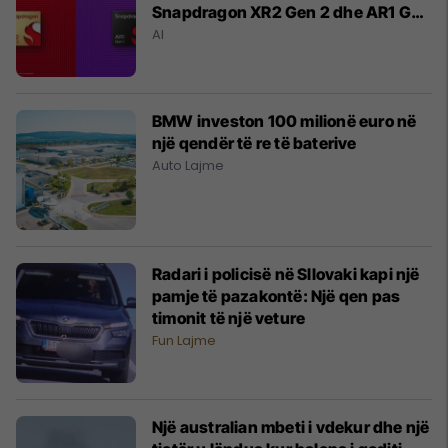
Snapdragon XR2 Gen 2 dhe AR1 Gen
1
AI
BMW investon 100 milionë euro në
një qendër të re të baterive
Auto Lajme
Radari i policisë në Sllovaki kapi një
pamje të pazakontë: Një qen pas
timonit të një veture
Fun Lajme
Një australian mbeti i vdekur dhe një