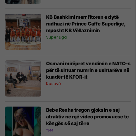
KB Bashkimi merr fitoren e dytë
radhazi në Prince Caffe Superligë,
mposht KB Vëllaznimin
Super Liga
Osmani mirëpret vendimin e NATO-s
për të shtuar numrin e ushtarëve në
kuadër të KFOR-it
Kosovë
Bebe Rexha tregon gjoksin e saj
atraktiv në një video promovuese të
këngës së saj të re
Yjet