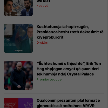
Serbia?
Kosovë
Kushtetuesja ia hapi rrugën,
Presidenca hesht rreth dekretimit të
kryeprokurorit
Drejtësi
“Është shumë e thjeshtë”, Erik Ten
Hag shpjegon arsyet që çuan deri
tek humbja ndaj Crystal Palace
Premier League
Qualcomm prezanton platformat e
gjeneratës së ardhshme AR/VR