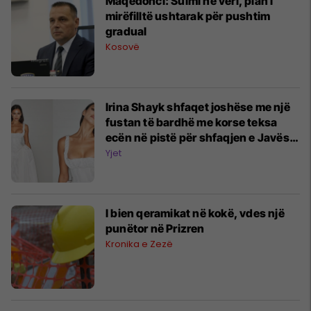
Maqedonci: Sulmi në veri, plan i
mirëfilltë ushtarak për pushtim
gradual
Kosovë
Irina Shayk shfaqet joshëse me një
fustan të bardhë me korse teksa
ecën në pistë për shfaqjen e Javës
së Modës në Paris
Yjet
I bien qeramikat në kokë, vdes një
punëtor në Prizren
Kronika e Zezë