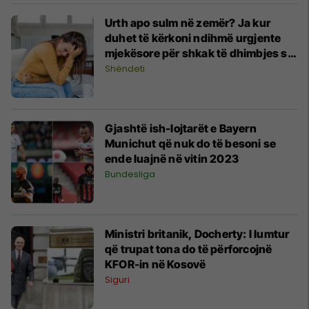
Urth apo sulm në zemër? Ja kur
duhet të kërkoni ndihmë urgjente
mjekësore për shkak të dhimbjes së
barkut
Shëndeti
Gjashtë ish-lojtarët e Bayern
Munichut që nuk do të besoni se
ende luajnë në vitin 2023
Bundesliga
Ministri britanik, Docherty: I lumtur
që trupat tona do të përforcojnë
KFOR-in në Kosovë
Siguri