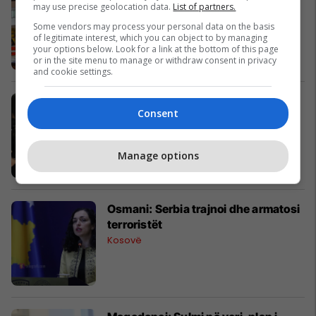
may use precise geolocation data.
List of partners.
takon Trepçës
Super Liga
Some vendors may process your personal data on the basis
of legitimate interest, which you can object to by managing
your options below. Look for a link at the bottom of this page
or in the site menu to manage or withdraw consent in privacy
and cookie settings.
Luana Vjollca reagon pas
Consent
dyshimeve se po i qarkullon një
video erotike në internet
Yjet
Manage options
Osmani: Serbia trajnoi dhe armatosi
terroristët
Kosovë