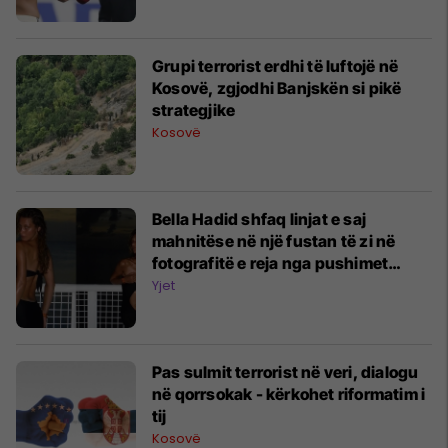
Grupi terrorist erdhi të luftojë në
Kosovë, zgjodhi Banjskën si pikë
strategjike
Kosovë
Bella Hadid shfaq linjat e saj
mahnitëse në një fustan të zi në
fotografitë e reja nga pushimet
tropikale
Yjet
Pas sulmit terrorist në veri, dialogu
në qorrsokak - kërkohet riformatim i
tij
Kosovë