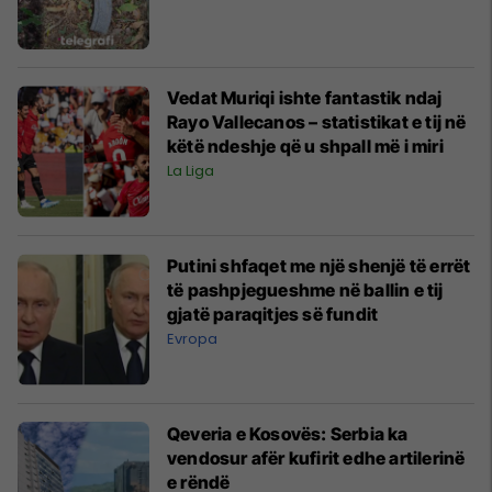
Vedat Muriqi ishte fantastik ndaj
Rayo Vallecanos – statistikat e tij në
këtë ndeshje që u shpall më i miri
La Liga
Putini shfaqet me një shenjë të errët
të pashpjegueshme në ballin e tij
gjatë paraqitjes së fundit
Evropa
Qeveria e Kosovës: Serbia ka
vendosur afër kufirit edhe artilerinë
e rëndë