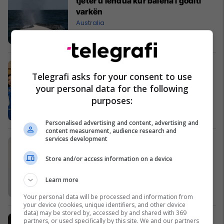
tjetër u lëndua kur balena i goditi
varkën
Australia
Presidenti i FIFA-s, Giovanni
Telegrafi asks for your consent to use
Infantino, kujton vizitën e tij në
your personal data for the following
Kosovë të para një viti
purposes:
Kombëtarja e Kosovës
Personalised advertising and content, advertising and
content measurement, audience research and
services development
Raci: Kosova është nën kërcënim të
jashtëzakonshëm nga Serbia
Store and/or access information on a device
Kosovë
Learn more
Your personal data will be processed and information from
your device (cookies, unique identifiers, and other device
data) may be stored by, accessed by and shared with 369
‘El Clasico’ i basketbollit kosovar i
partners, or used specifically by this site. We and our partners