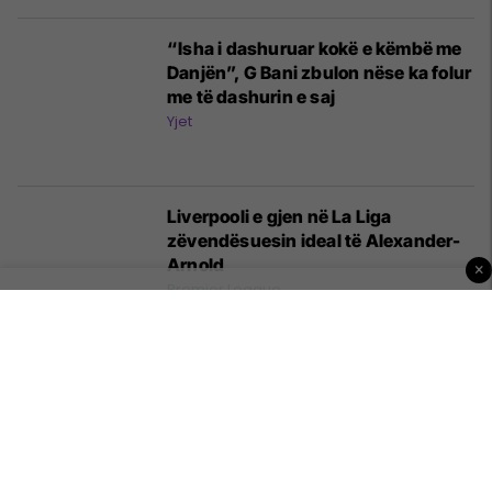
“Isha i dashuruar kokë e këmbë me
Danjën”, G Bani zbulon nëse ka folur
me të dashurin e saj
Yjet
Liverpooli e gjen në La Liga
zëvendësuesin ideal të Alexander-
Arnold
×
Premier League
Komuna e Prishtinës: Adoptohet
qeni i 1000-të në kryeqytet
Rajoni i Prishtinës