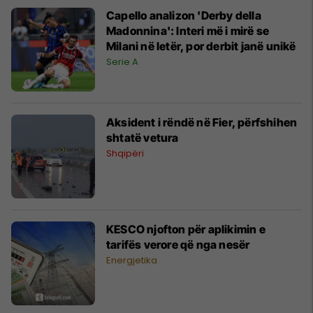
Capello analizon 'Derby della
Madonnina': Interi më i mirë se
Milani në letër, por derbit janë unikë
Serie A
Aksident i rëndë në Fier, përfshihen
shtatë vetura
Shqipëri
KESCO njofton për aplikimin e
tarifës verore që nga nesër
Energjetika