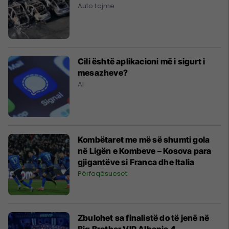
Auto Lajme
Cili është aplikacioni më i sigurt i
mesazheve?
AI
Kombëtaret me më së shumti gola
në Ligën e Kombeve – Kosova para
gjigantëve si Franca dhe Italia
Përfaqësueset
Zbulohet sa finalistë do të jenë në
Big Brother VIP Albania 4