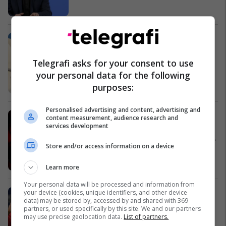
Për herë të parë, Musk ftohet nga
drejtori i CIA-s për një takim
Amerika
Telegrafi asks for your consent to use
your personal data for the following
purposes:
Personalised advertising and content, advertising and
Trajneri i CrossFit, Egzon Shkololli
content measurement, audience research and
services development
me mesazh motivues për të rinjtë:
Nëse do të arrish në sport duhet të
Store and/or access information on a device
sakrifikosh shumë gjëra - familjen,
Aktiviteti fizik
shëndetin, kënaqësitë
Learn more
Your personal data will be processed and information from
Ish-ylli i Man United rrezikon të
your device (cookies, unique identifiers, and other device
data) may be stored by, accessed by and shared with 369
dënohet me dy vjet burgim
partners, or used specifically by this site. We and our partners
Premier League
may use precise geolocation data.
List of partners.