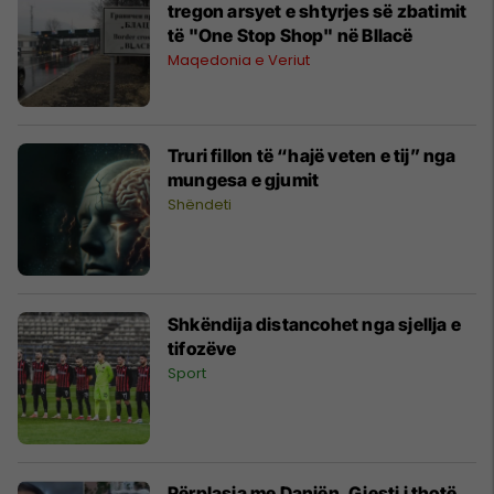
tregon arsyet e shtyrjes së zbatimit
të "One Stop Shop" në Bllacë
Maqedonia e Veriut
Truri fillon të “hajë veten e tij” nga
mungesa e gjumit
Shëndeti
Shkëndija distancohet nga sjellja e
tifozëve
Sport
Përplasja me Danjën, Gjesti i thotë