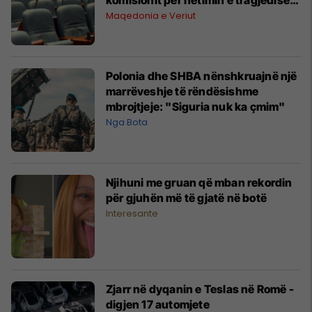
në Koçan
Maqedonia e Veriut
Polonia dhe SHBA nënshkruajnë një
marrëveshje të rëndësishme
mbrojtjeje: "Siguria nuk ka çmim"
Nga Bota
Njihuni me gruan që mban rekordin
për gjuhën më të gjatë në botë
Interesante
Zjarr në dyqanin e Teslas në Romë -
digjen 17 automjete