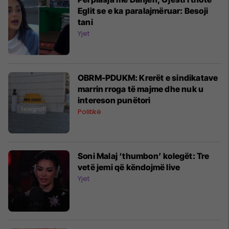
Eglit se e ka paralajmëruar: Besoji
tani
Yjet
OBRM-PDUKM: Krerët e sindikatave
marrin rroga të majme dhe nuk u
intereson punëtori
Politikë
Soni Malaj ‘thumbon’ kolegët: Tre
vetë jemi që këndojmë live
Yjet