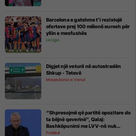
Barcelona e gatshme t’i rezistojë
ofertave prej 100 milionë eurosh për
yllin e mesfushës
La Liga
Digjet një veturë në autostradën
Shkup - Tetovë
Maqedonia e Veriut
“Shpresojmë që partitë opozitare do
ta bëjnë qeverinë”, Qalaj:
Bashkëpunimi me LVV-në nuk
diskutohet
Politikë