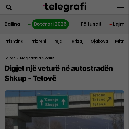
Ballina
Botërori 2026
Të fundit
Lajme
Prishtina
Prizreni
Peja
Ferizaj
Gjakova
Mitrov
Lajme
>
Maqedonia e Veriut
Digjet një veturë në autostradën
Shkup - Tetovë