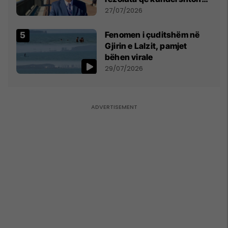
mbajtjen e Asamblesë
27/07/2026
Parlamentare të OSBE-së
në Beograd
Fenomen i çuditshëm në
Gjirin e Lalzit, pamjet
bëhen virale
29/07/2026