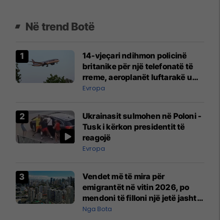
Në trend Botë
14-vjeçari ndihmon policinë
britanike për një telefonatë të
rreme, aeroplanët luftarakë u
ngritën në ajër për të
Evropa
interceptuar fluturaken e Qatar
Airways që po shkonte drejt
Ukrainasit sulmohen në Poloni -
Mançesterit
Tusk i kërkon presidentit të
reagojë
Evropa
Vendet më të mira për
emigrantët në vitin 2026, po
mendoni të filloni një jetë jashtë
vendit?
Nga Bota