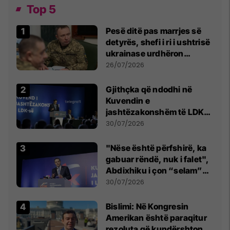
Top 5
Pesë ditë pas marrjes së
detyrës, shefi i ri i ushtrisë
ukrainase urdhëron
kontroll të madh
26/07/2026
Gjithçka që ndodhi në
Kuvendin e
jashtëzakonshëm të LDK-
së
30/07/2026
"Nëse është përfshirë, ka
gabuar rëndë, nuk i falet",
Abdixhiku i çon “selam”
Përparim Ramës
30/07/2026
Bislimi: Në Kongresin
Amerikan është paraqitur
rezoluta që kundërshton