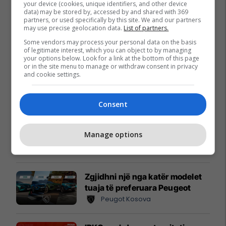
your device (cookies, unique identifiers, and other device
data) may be stored by, accessed by and shared with 369
partners, or used specifically by this site. We and our partners
may use precise geolocation data.
List of partners.
Some vendors may process your personal data on the basis
of legitimate interest, which you can object to by managing
your options below. Look for a link at the bottom of this page
or in the site menu to manage or withdraw consent in privacy
and cookie settings.
Promo
Reklamo këtu
Consent
Këtë herë me kartelë
gërvishtëse plotësisht digjitale
Manage options
dhe mbi 40 mijë shpërblime
instant!
Meridian
Zgjidhni një nga katër modelet
tuaja të preferuara Peugeot
Peugot Kosova