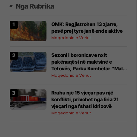
Nga Rubrika
QMK: Regjistrohen 13 zjarre,
pesë prej tyre janë ende aktive
Maqedonia e Veriut
Sezoni i boronicave nxit
pakënaqësi në malësinë e
Tetovës, Parku Kombëtar “Mali
Sharr” vendos rregulla të reja
Maqedonia e Veriut
për mbledhjen e tyre
Rrahu një 15 vjeçar pas një
konflikti, privohet nga liria 21
vjeçari nga fshati Idrizovë
Maqedonia e Veriut