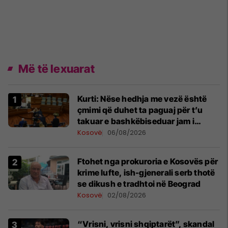
Më të lexuarat
Kurti: Nëse hedhja me vezë është
çmimi që duhet ta paguaj për t’u
takuar e bashkëbiseduar jam i
lumtur ta bëj këtë
Kosovë
06/08/2026
Ftohet nga prokuroria e Kosovës për
krime lufte, ish-gjenerali serb thotë
se dikush e tradhtoi në Beograd
Kosovë
02/08/2026
“Vrisni, vrisni shqiptarët”, skandal