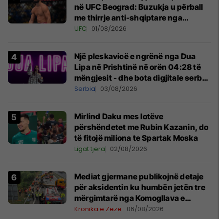
në UFC Beograd: Buzukja u përball
me thirrje anti-shqiptare nga
tribunat
UFC
01/08/2026
Një pleskavicë e ngrënë nga Dua
Lipa në Prishtinë në orën 04:28 të
mëngjesit - dhe bota digjitale serbe
shpall gjendjen e luftës
Serbia
03/08/2026
Mirlind Daku mes lotëve
përshëndetet me Rubin Kazanin, do
të fitojë miliona te Spartak Moska
Ligat tjera
02/08/2026
Mediat gjermane publikojnë detaje
për aksidentin ku humbën jetën tre
mërgimtarë nga Komogllava e
Ferizajt
Kronika e Zezë
06/08/2026