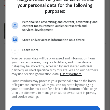
your personal data for the following
Veriut
purposes:
03/10/2022
Personalised advertising and content, advertising and
Humb jetën një çiklist 55-vjeçar në
content measurement, audience research and
services development
autostradën Tetovë - Shkup
Kronikë e Zezë
30/09/2022
Store and/or access information on a device
Learn more
1
Your personal data will be processed and information from
your device (cookies, unique identifiers, and other device
data) may be stored by, accessed by and shared with 369
partners, or used specifically by this site. We and our partners
may use precise geolocation data.
List of partners.
Some vendors may process your personal data on the basis
of legitimate interest, which you can object to by managing
your options below. Look for a link at the bottom of this page
or in the site menu to manage or withdraw consent in privacy
and cookie settings.