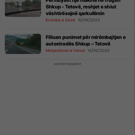
Përmbyset një makinë në rrugën
Shkup - Tetovë, reshjet e shiut
vështirësojnë qarkullimin
Kronikë e Zezë
15/06/2023
Filluan punimet për mirëmbajtjen e
autostradës Shkup – Tetovë
Maqedonia e Veriut
13/05/2023