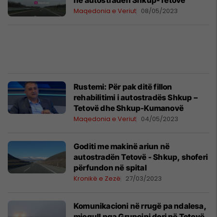
në autostradën Shkup-Tetovë
Maqedonia e Veriut
08/05/2023
Rustemi: Për pak ditë fillon
rehabilitimi i autostradës Shkup –
Tetovë dhe Shkup-Kumanovë
Maqedonia e Veriut
04/05/2023
Goditi me makinë ariun në
autostradën Tetovë - Shkup, shoferi
përfundon në spital
Kronikë e Zezë
27/03/2023
Komunikacioni në rrugë pa ndalesa,
mjegull nga Grupçini deri në Tetovë