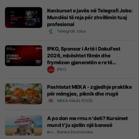
Konkurset e javës në Telegrafi Jobs:
Mundësi të reja për zhvillimin tuaj
profesional
Telegrafi Jobs
IPKO, Sponsor i Artë i DokuFest
2026, mbështet filmin dhe
frymëzon gjeneratën e re të
krijuesve
IPKO
Pashtetat MEKA - zgjedhje praktike
për mëngjes, piknik dhe rrugë
MEKA HALAL FOOD
A po don me rrnu n’deti? Kursimet
mund t’ju sjellin një banesë
Banka Ekonomike