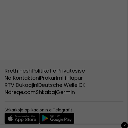
Rreth nesh
Politikat e Privatësisë
Na Kontaktoni
Prokurimi i Hapur
RTV Dukagjini
Deutsche Welle
ICK
Ndreqe.com
Shkabaj
Germin
Shkarkoje aplikacionin e Telegrafit
×