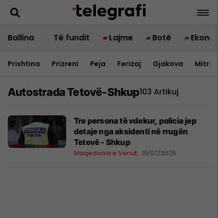
Ballina
Të fundit
Lajme
Botë
Ekono
Prishtina
Prizreni
Peja
Ferizaj
Gjakova
Mitrov
Autostrada Tetovë-Shkup
103 Artikuj
Tre persona të vdekur, policia jep
detaje nga aksidenti në rrugën
Tetovë - Shkup
Maqedonia e Veriut
31/07/2025