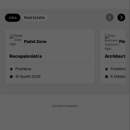
Jobs
Real Estate
Padel Zone
Flex 
Recepsionist/e
Architect
Prishtine
Prishtinë
31 Gusht 2026
6 Shtator 