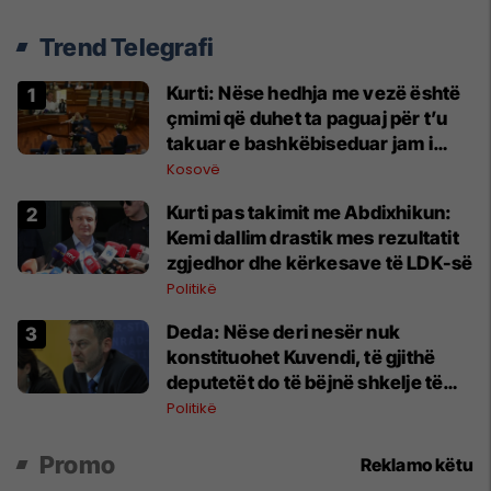
Trend Telegrafi
Kurti: Nëse hedhja me vezë është
çmimi që duhet ta paguaj për t’u
takuar e bashkëbiseduar jam i
lumtur ta bëj këtë
Kosovë
Kurti pas takimit me Abdixhikun:
Kemi dallim drastik mes rezultatit
zgjedhor dhe kërkesave të LDK-së
Politikë
Deda: Nëse deri nesër nuk
konstituohet Kuvendi, të gjithë
deputetët do të bëjnë shkelje të
rëndë kushtetuese
Politikë
Promo
Reklamo këtu