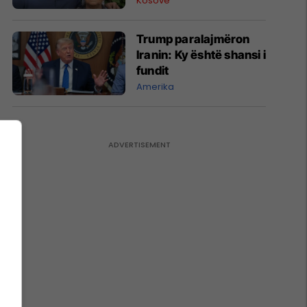
Kosovë
Trump paralajmëron
Iranin: Ky është shansi i
fundit
Amerika