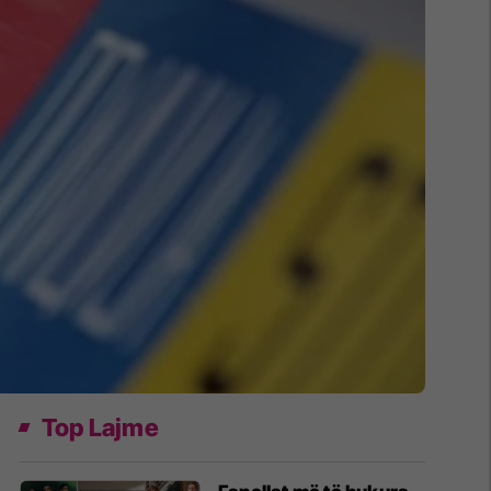
Top Lajme