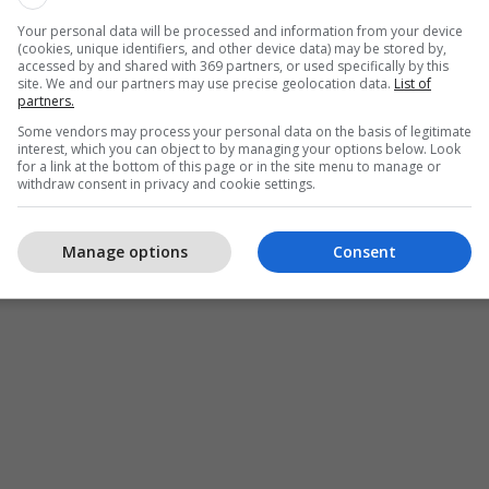
Your personal data will be processed and information from your device
(cookies, unique identifiers, and other device data) may be stored by,
accessed by and shared with 369 partners, or used specifically by this
site. We and our partners may use precise geolocation data.
List of
partners.
Some vendors may process your personal data on the basis of legitimate
interest, which you can object to by managing your options below. Look
for a link at the bottom of this page or in the site menu to manage or
withdraw consent in privacy and cookie settings.
Manage options
Consent