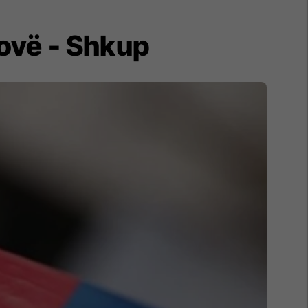
tovë - Shkup