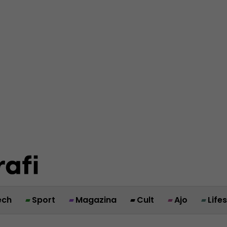
ech
Sport
Magazina
Cult
Ajo
Life