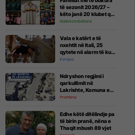
Fanellat më të bukura
të sezonit 2026/27 –
këto janë 20 klubet që
spikatën me dizajnin e
Ndërkombëtare
tyre
Vala e katërt e të
nxehtit në Itali, 25
qytete në alarm të kuq
- probleme me
Evropa
mungesën e ujit
Ndryshon regjimi i
qarkullimit në
Lakrishte, Komuna e
Prishtinës ofron
Prishtina
shpjegime
Edhe këtë ditëlindje pa
të birin pranë, nëna e
Thaqit mbush 89 vjet