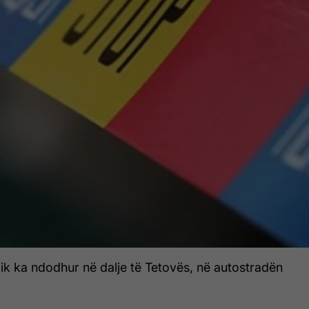
jik ka ndodhur në dalje të Tetovës, në autostradën