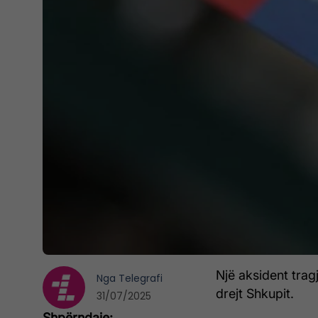
Një aksident trag
Nga
Telegrafi
drejt Shkupit.
31/07/2025