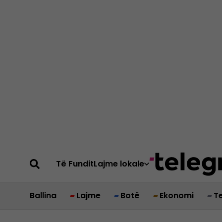
Të Fundit
Lajme lokale
Ballina
Lajme
Botë
Ekonomi
T