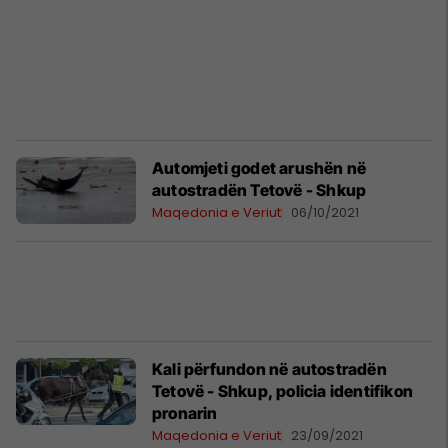
Automjeti godet arushën në
autostradën Tetovë - Shkup
Maqedonia e Veriut
06/10/2021
Kali përfundon në autostradën
Tetovë - Shkup, policia identifikon
pronarin
Maqedonia e Veriut
23/09/2021