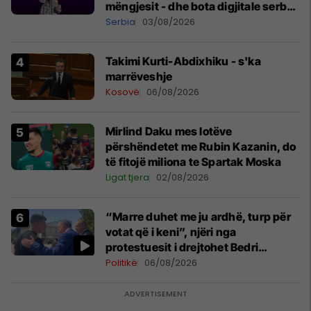
mëngjesit - dhe bota digjitale serbe
shpall gjendjen e luftës
Serbia
03/08/2026
Takimi Kurti-Abdixhiku - s'ka
marrëveshje
Kosovë
06/08/2026
Mirlind Daku mes lotëve
përshëndetet me Rubin Kazanin, do
të fitojë miliona te Spartak Moska
Ligat tjera
02/08/2026
“Marre duhet me ju ardhë, turp për
votat që i keni”, njëri nga
protestuesit i drejtohet Bedri
Hamzës
Politikë
06/08/2026