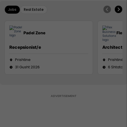
Jobs
Real Estate
Padel Zone
Flex 
Recepsionist/e
Architect
Prishtine
Prishtinë
31 Gusht 2026
6 Shtator 