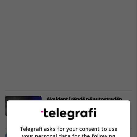
Aksident i rëndë në autostradën
Shkup-Tetovë, lëndohen rëndë
katër persona
Maqedonia e Veriut
06/08/2020
Telegrafi asks for your consent to use
your personal data for the following
Aksident në autostradën Tetovë -