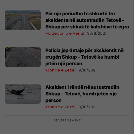
Për një periudhë të shkurtë tre
aksidente në autostradën Tetovë -
Shkup për shkak të kafshëve të egra
Maqedonia e Veriut
30/11/2021
Policia jep detaje për aksidentit në
rrugën Shkup - Tetovë ku humbi
jetën një person
Kronikë e Zezë
19/10/2021
Aksident i rëndë në autostradën
Shkup - Tetovë, humb jetën një
person
Kronikë e Zezë
19/10/2021