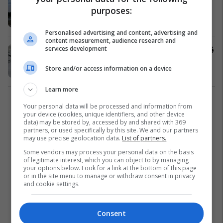
purposes:
Shkup, disa të lënduar
Kronikë e Zezë
23/07/2020
Personalised advertising and content, advertising and
content measurement, audience research and
services development
Digjet një automjet në rrugën Tetovë
- Shkup
Store and/or access information on a device
Kronikë e Zezë
27/06/2020
Learn more
2
Your personal data will be processed and information from
your device (cookies, unique identifiers, and other device
data) may be stored by, accessed by and shared with 369
partners, or used specifically by this site. We and our partners
may use precise geolocation data.
List of partners.
Some vendors may process your personal data on the basis
of legitimate interest, which you can object to by managing
your options below. Look for a link at the bottom of this page
or in the site menu to manage or withdraw consent in privacy
and cookie settings.
Consent