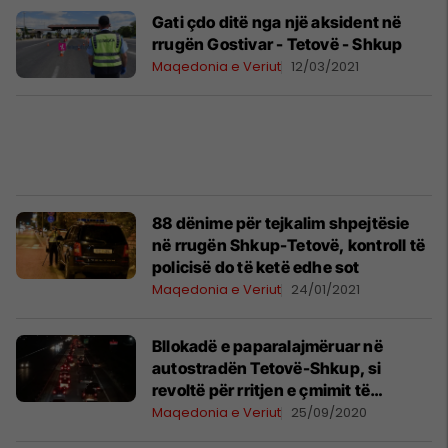
Gati çdo ditë nga një aksident në
rrugën Gostivar - Tetovë - Shkup
Maqedonia e Veriut
12/03/2021
88 dënime për tejkalim shpejtësie
në rrugën Shkup-Tetovë, kontroll të
policisë do të ketë edhe sot
Maqedonia e Veriut
24/01/2021
Bllokadë e paparalajmëruar në
autostradën Tetovë-Shkup, si
revoltë për rritjen e çmimit të
energjisë elektrike
Maqedonia e Veriut
25/09/2020