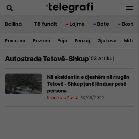
Ballina
Të fundit
Lajme
Botë
Ekono
Prishtina
Prizreni
Peja
Ferizaj
Gjakova
Mitrov
Autostrada Tetovë-Shkup
103 Artikuj
Në aksidentin e djeshëm në rrugën
Tetovë - Shkup janë lënduar pesë
persona
Kronikë e Zezë
30/09/2022