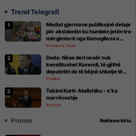
Trend Telegrafi
Mediat gjermane publikojnë detaje
për aksidentin ku humbën jetën tre
mërgimtarë nga Komogllava e
Ferizajt
Kronika e Zezë
Deda: Nëse deri nesër nuk
konstituohet Kuvendi, të gjithë
deputetët do të bëjnë shkelje të
rëndë kushtetuese
Politikë
Takimi Kurti-Abdixhiku - s'ka
marrëveshje
Kosovë
Promo
Reklamo këtu