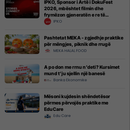
IPKO, Sponsor i Artë i DokuFest
2026, mbështet filmin dhe
frymëzon gjeneratën e re të
krijuesve
IPKO
Pashtetat MEKA - zgjedhje praktike
për mëngjes, piknik dhe rrugë
MEKA HALAL FOOD
A po don me rrnu n’deti? Kursimet
mund t’ju sjellin një banesë
Banka Ekonomike
Mësoni kujdesin shëndetësor
përmes përvojës praktike me
EduCare
Edu Care