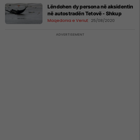
Lëndohen dy persona në aksidentin
në autostradën Tetovë - Shkup
Maqedonia e Veriut
25/08/2020