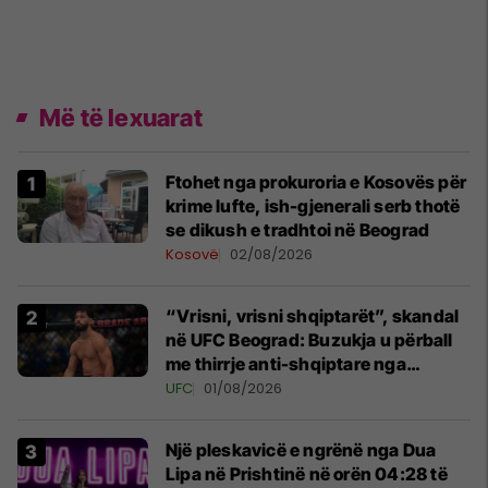
Më të lexuarat
Ftohet nga prokuroria e Kosovës për
krime lufte, ish-gjenerali serb thotë
se dikush e tradhtoi në Beograd
Kosovë
02/08/2026
“Vrisni, vrisni shqiptarët”, skandal
në UFC Beograd: Buzukja u përball
me thirrje anti-shqiptare nga
tribunat
UFC
01/08/2026
Një pleskavicë e ngrënë nga Dua
Lipa në Prishtinë në orën 04:28 të