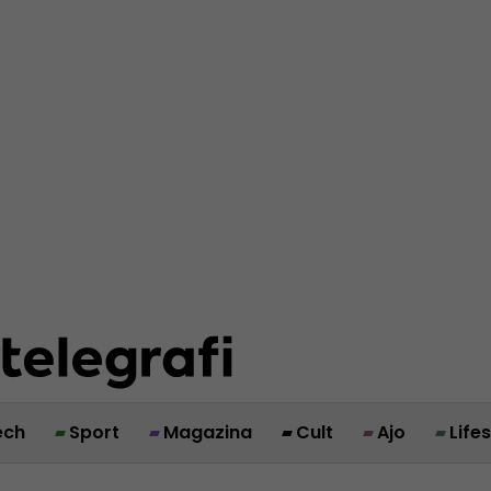
ech
Sport
Magazina
Cult
Ajo
Life