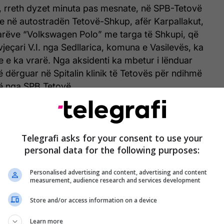
, rreth dyzet minuta pas mesnate, në SPB-Tetovë
se në autostradën Tetovë-Shkup, afër Karpallakut,
tarëve “Volkswagen Polo” me targa të Shkupi, që
vjeçari V.I. nga Sedllarica, komuna e Vasilevës, ka
he e ka vrarë. Nga aksidenti ka mbetur i lënduar
htë dërguar në Spitalin klinik të Tetovës për ndihmë
ë nga SPB Tetovë.
Telegrafi asks for your consent to use your
personal data for the following purposes:
Personalised advertising and content, advertising and content
measurement, audience research and services development
Store and/or access information on a device
Learn more