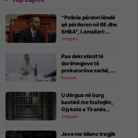
“Policia përdori lëndë
që përdoren në BE dhe
SHBA”, Lamallari:
Partia e skuthave po
Shqipëri
paguan mercenarë
Pas dekretimit të
dorëheqjeve të
prokurorëve serbë,
reagon Ambasada
Kosovë
britanike
U dërgua në burg
bashkë me foshnjën,
Gjykata e Tiranës
urdhëron lirimin e
Shqipëri
menjëhershëm të 34-
vjeçares
Java me bilanc tragjik