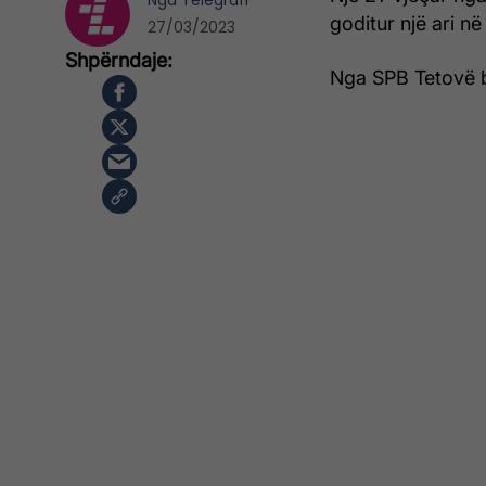
Nga
Telegrafi
goditur një ari në
27/03/2023
Nga SPB Tetovë bë