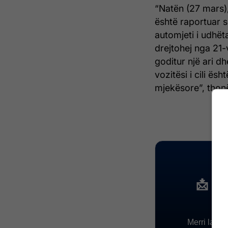
“Natën (27 mars)
është raportuar 
automjeti i udhë
drejtohej nga 21-
goditur një ari d
vozitësi i cili ës
mjekësore”, thon