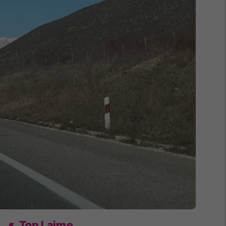
Top Lajme