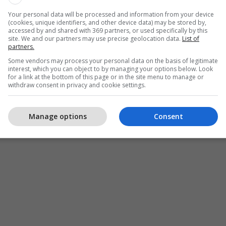
Your personal data will be processed and information from your device
(cookies, unique identifiers, and other device data) may be stored by,
accessed by and shared with 369 partners, or used specifically by this
site. We and our partners may use precise geolocation data.
List of
partners.
Some vendors may process your personal data on the basis of legitimate
interest, which you can object to by managing your options below. Look
for a link at the bottom of this page or in the site menu to manage or
withdraw consent in privacy and cookie settings.
Manage options
Consent