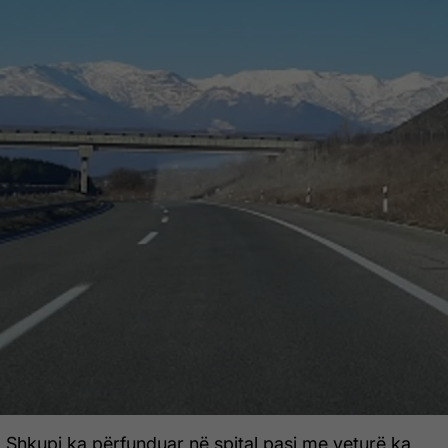
 Shkupi ka përfunduar në spital pasi me veturë ka