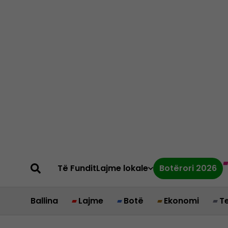
Të Fundit
Lajme lokale
Botërori 2026
Ballina
Lajme
Botë
Ekonomi
T