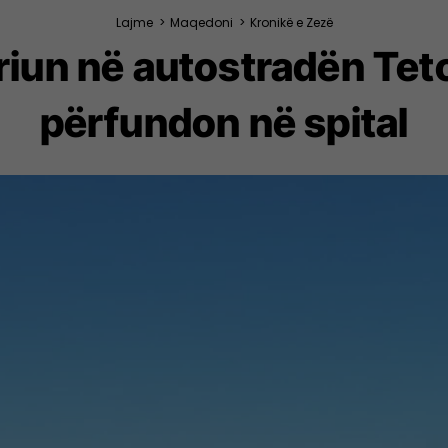
Lajme
>
Maqedoni
>
Kronikë e Zezë
riun në autostradën Teto
përfundon në spital