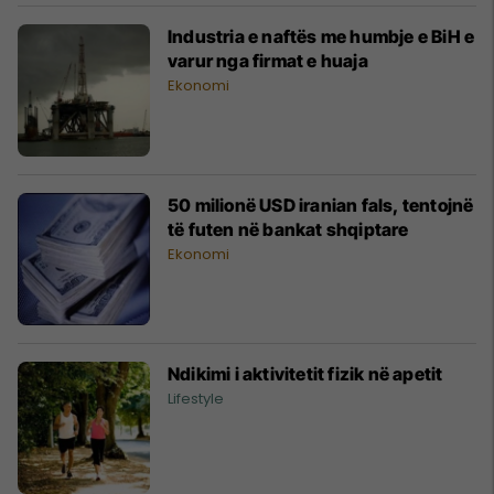
Industria e naftës me humbje e BiH e
varur nga firmat e huaja
Ekonomi
50 milionë USD iranian fals, tentojnë
të futen në bankat shqiptare
Ekonomi
Ndikimi i aktivitetit fizik në apetit
Lifestyle