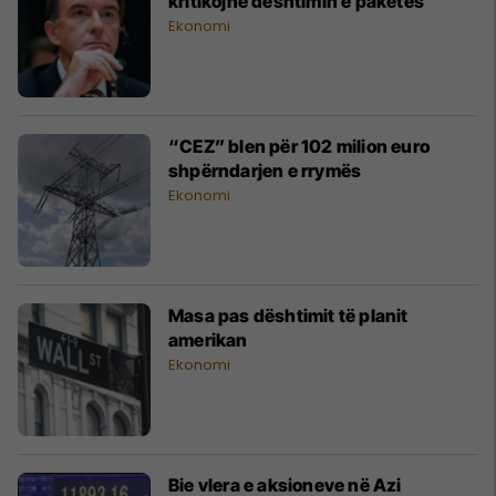
kritikojnë dështimin e paketës
Ekonomi
“CEZ” blen për 102 milion euro
shpërndarjen e rrymës
Ekonomi
Masa pas dështimit të planit
amerikan
Ekonomi
Bie vlera e aksioneve në Azi