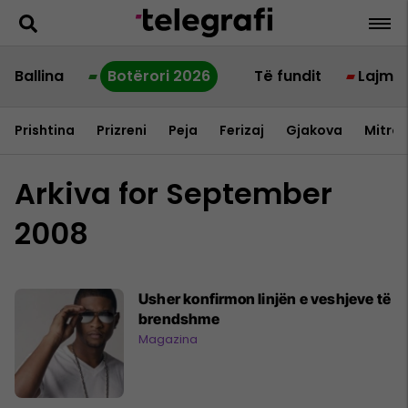
Ballina
Botërori 2026
Të fundit
Lajme
Prishtina
Prizreni
Peja
Ferizaj
Gjakova
Mitrov
Arkiva for September
2008
Usher konfirmon linjën e veshjeve të
brendshme
Magazina