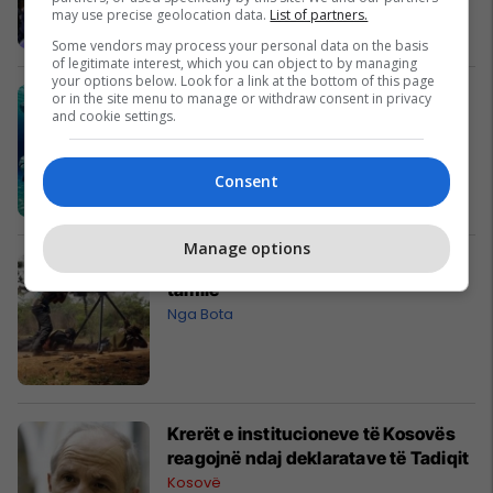
may use precise geolocation data.
List of partners.
Some vendors may process your personal data on the basis
of legitimate interest, which you can object to by managing
your options below. Look for a link at the bottom of this page
Delfinët në dietë!
or in the site menu to manage or withdraw consent in privacy
and cookie settings.
Fun Lajme
Consent
Manage options
Sri Lankë: Vriten 53 kryengritës
tamilë
Nga Bota
Krerët e institucioneve të Kosovës
reagojnë ndaj deklaratave të Tadiqit
Kosovë