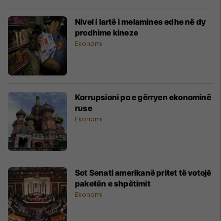
Nivel i lartë i melamines edhe në dy
prodhime kineze
Ekonomi
Korrupsioni po e gërryen ekonominë
ruse
Ekonomi
Sot Senati amerikanë pritet të votojë
paketën e shpëtimit
Ekonomi