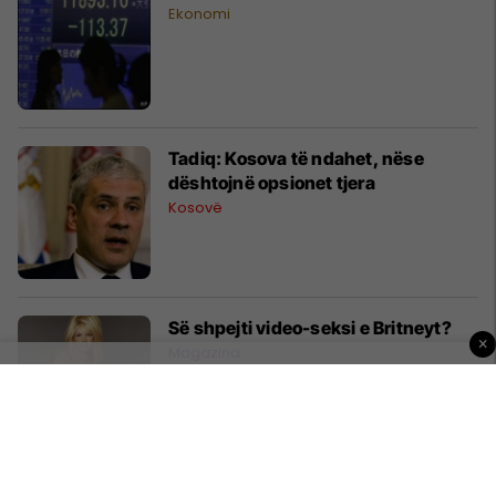
Ekonomi
Tadiq: Kosova të ndahet, nëse
dështojnë opsionet tjera
Kosovë
Së shpejti video-seksi e Britneyt?
×
Magazina