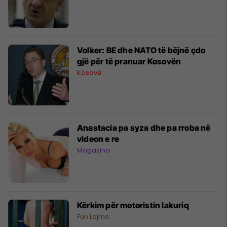
Volker: BE dhe NATO të bëjnë çdo
gjë për të pranuar Kosovën
Kosovë
Anastacia pa syza dhe pa rroba në
videon e re
Magazina
Kërkim për motoristin lakuriq
Fun Lajme