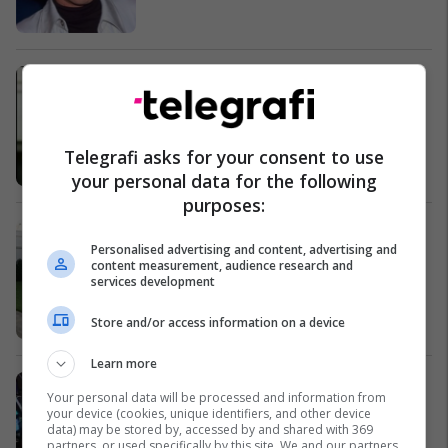
Kriza, Bush bisedë telefonike me
McCain e Obaman
Ekonomi
Telegrafi asks for your consent to use
your personal data for the following
purposes:
Përpjekjet për miratimin e planit
Personalised advertising and content, advertising and
financiar nuk kanë mbaruar
content measurement, audience research and
Ekonomi
services development
Store and/or access information on a device
Learn more
Pasojat e krizës financiare në SHBA
Your personal data will be processed and information from
ndjehen nëpër botë
your device (cookies, unique identifiers, and other device
Ekonomi
data) may be stored by, accessed by and shared with 369
partners, or used specifically by this site. We and our partners