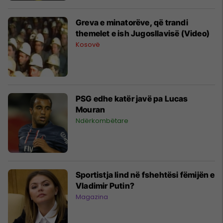
Greva e minatorëve, që trandi
themelet e ish Jugosllavisë (Video)
Kosovë
PSG edhe katër javë pa Lucas
Mouran
Ndërkombëtare
Sportistja lind në fshehtësi fëmijën e
Vladimir Putin?
Magazina