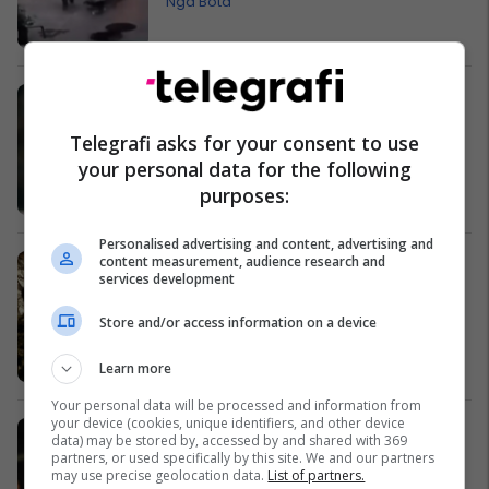
Nga Bota
Mourinho fton Icardin, Chelsea ka
gati 40 milionë funte
Telegrafi asks for your consent to use
Ndërkombëtare
your personal data for the following
purposes:
Personalised advertising and content, advertising and
content measurement, audience research and
Grantin prej një milioni, komuniteti
services development
rom e shfrytëzoi për të ndërtuar
“fabrikën” e kanabisit!
Store and/or access information on a device
Nga Bota
Learn more
Your personal data will be processed and information from
your device (cookies, unique identifiers, and other device
Suarez tash është më i spikatur
data) may be stored by, accessed by and shared with 369
Ndërkombëtare
partners, or used specifically by this site. We and our partners
may use precise geolocation data.
List of partners.