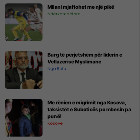
Milani mjaftohet me një pikë
Ndërkombëtare
Burg të përjetshëm për liderin e
Vëllazërisë Myslimane
Nga Bota
Me rënien e migrimit nga Kosova,
taksistët e Suboticës po mbesin pa
punë!
Kosovë