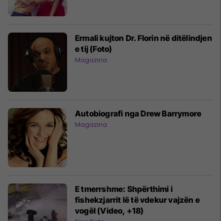
Ermali kujton Dr. Florin në ditëlindjen
e tij (Foto)
Magazina
Autobiografi nga Drew Barrymore
Magazina
E tmerrshme: Shpërthimi i
fishekzjarrit lë të vdekur vajzën e
vogël (Video, +18)