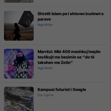
Shtetit Islam po i shteren burimet e
parave
Nga Bota
Marrëzi: Mbi 400 meshkuj hoqën
testikujt me besimin se “do të
takohen me Zotin”
Nga Bota
Kampusi futurist i Google
Fun Lajme