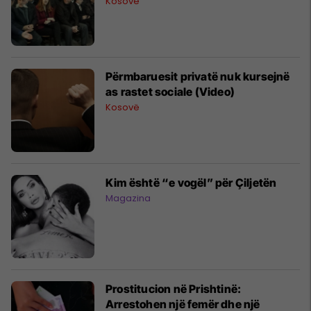
Kosovë
Përmbaruesit privatë nuk kursejnë
as rastet sociale (Video)
Kosovë
Kim është “e vogël” për Çiljetën
Magazina
Prostitucion në Prishtinë:
Arrestohen një femër dhe një