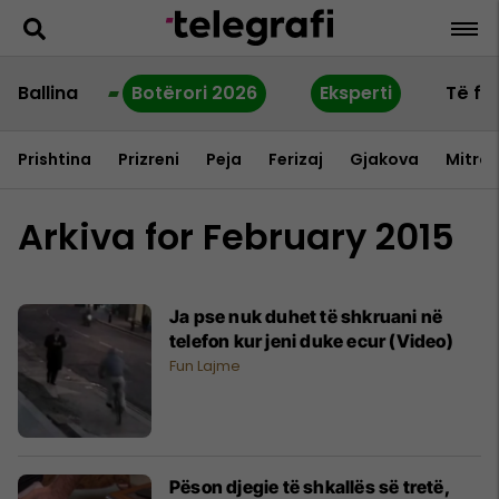
Ballina
Botërori 2026
Eksperti
Të fu
Prishtina
Prizreni
Peja
Ferizaj
Gjakova
Mitrov
Arkiva for February 2015
Ja pse nuk duhet të shkruani në
telefon kur jeni duke ecur (Video)
Fun Lajme
Pëson djegie të shkallës së tretë,