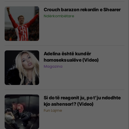
Crouch barazon rekordin e Shearer
Ndërkombëtare
Adelina është kundër
homoseksualëve (Video)
Magazina
Si do të reagonit ju, po t’ju ndodhte
kjo ashensor!? (Video)
Fun Lajme