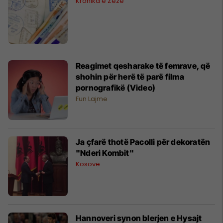
Kronika e Zezë
Reagimet qesharake të femrave, që
shohin për herë të parë filma
pornografikë (Video)
Fun Lajme
Ja çfarë thotë Pacolli për dekoratën
"Nderi Kombit"
Kosovë
Hannoveri synon blerjen e Hysajt