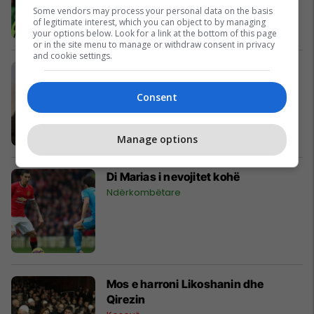
Some vendors may process your personal data on the basis
of legitimate interest, which you can object to by managing
your options below. Look for a link at the bottom of this page
or in the site menu to manage or withdraw consent in privacy
and cookie settings.
Fqinjët londinezë: Xhihadisti John
nuk ishte i dyshimtë
Consent
Nga Bota
Manage options
Di Marias i nevojitet kohë
Ndërkombëtare
Mos e harroni Likoshanin dhe
Qirezin