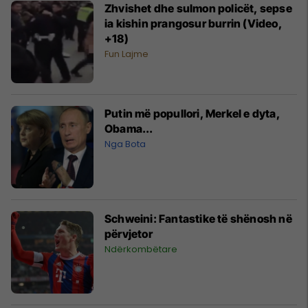
Zhvishet dhe sulmon policët, sepse
ia kishin prangosur burrin (Video,
+18)
Fun Lajme
Putin më popullori, Merkel e dyta,
Obama...
Nga Bota
Schweini: Fantastike të shënosh në
përvjetor
Ndërkombëtare