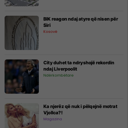
BIK reagon ndaj atyre që nisen për
Siri
Kosovë
City duhet ta ndryshojë rekordin
ndaj Liverpoolit
Ndërkombëtare
Ka njerëz që nuk i pëlqejnë motrat
Vjollca?!
Magazina