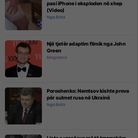
pasi iPhone i eksplodon në xhep
(Video)
Nga Bota
Një tjetër adaptim filmik nga John
Green
Magazina
Poroshenko: Nemtsov kishte prova
për sulmet ruse në Ukrainë
Nga Bota
Lista e vrasësve më të tmerrshëm