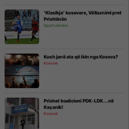
‘Klasikja’ kosovare, Vëllaznimi pret
Prishtinën
Sport vendor
Kush janë ata që ikin nga Kosova?
Kosovë
Prishet koalicioni PDK-LDK... në
Kaçanik!
Kosovë