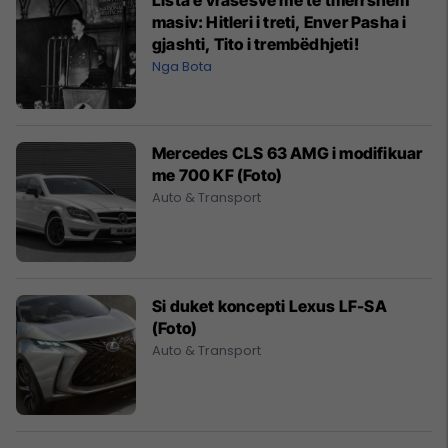
masiv: Hitleri i treti, Enver Pasha i
gjashti, Tito i trembëdhjeti!
Nga Bota
Mercedes CLS 63 AMG i modifikuar
me 700 KF (Foto)
Auto & Transport
Si duket koncepti Lexus LF-SA
(Foto)
Auto & Transport