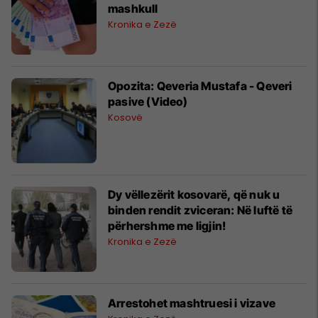
mashkull
Kronika e Zezë
Opozita: Qeveria Mustafa - Qeveri
pasive (Video)
Kosovë
Dy vëllezërit kosovarë, që nuk u
binden rendit zviceran: Në luftë të
përhershme me ligjin!
Kronika e Zezë
Arrestohet mashtruesi i vizave