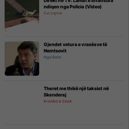
Direkt në TV: Lamat e arratisura
ndiqen nga Policia (Video)
Fun Lajme
Gjendet vetura e vrasësve të
Nemtsovit
Nga Bota
Theret me thikë një taksist në
Skenderaj
Kronika e Zezë