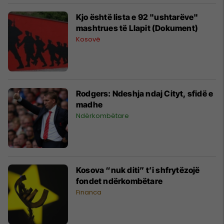
Kjo është lista e 92 "ushtarëve"
mashtrues të Llapit (Dokument)
Kosovë
Rodgers: Ndeshja ndaj Cityt, sfidë e
madhe
Ndërkombëtare
Kosova “nuk diti” t’i shfrytëzojë
fondet ndërkombëtare
Financa