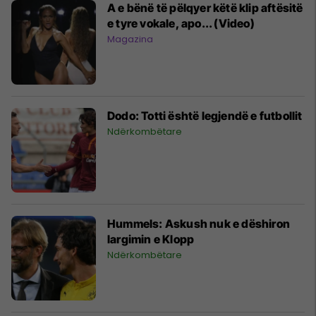
A e bënë të pëlqyer këtë klip aftësitë
e tyre vokale, apo... (Video)
Magazina
Dodo: Totti është legjendë e futbollit
Ndërkombëtare
Hummels: Askush nuk e dëshiron
largimin e Klopp
Ndërkombëtare