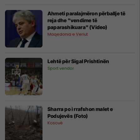
Ahmeti paralajmëron përballje të
reja dhe "vendime të
paparashikuara" (Video)
Maqedonia e Veriut
Lehtë për Sigal Prishtinën
Sport vendor
Sharra po i rrafshon malet e
Podujevës (Foto)
Kosovë