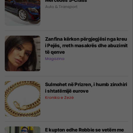
Auto & Transport
Zanfina kërkon përgjegjësi nga kreu
i Pejës, rreth masakrës dhe abuzimit
të qenve
Magazina
Sulmohet në Prizren, i humb zinxhiri
i shtatëmijë eurove
Kronika e Zezë
E kupton edhe Robbie se vetëm me