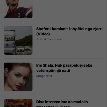
Shoferi i kamionit i shpëtoi nga zjarri
(Video)
Auto & Transport
Iris Shala: Nuk parapëlqej seks
vetëm për një natë
Magazina
Disa intervenime në modelin
Mercedes S-Class