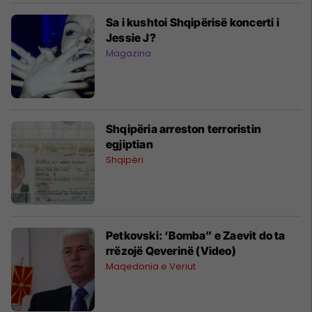
Sa i kushtoi Shqipërisë koncerti i
Jessie J?
Magazina
Shqipëria arreston terroristin
egjiptian
Shqipëri
Petkovski: ‘Bomba” e Zaevit do ta
rrëzojë Qeverinë (Video)
Maqedonia e Veriut