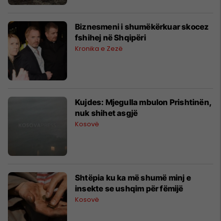
Biznesmeni i shumëkërkuar skocez
fshihej në Shqipëri
Kronika e Zezë
Kujdes: Mjegulla mbulon Prishtinën,
nuk shihet asgjë
Kosovë
Shtëpia ku ka më shumë minj e
insekte se ushqim për fëmijë
Kosovë