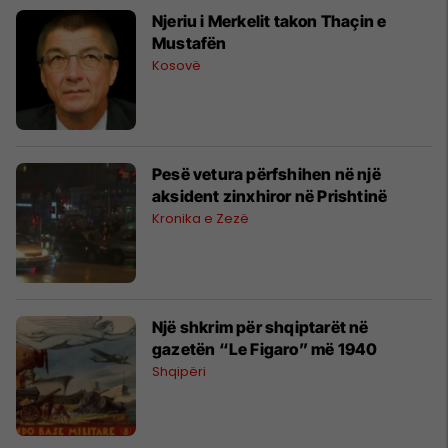
Njeriu i Merkelit takon Thaçin e
Mustafën
Kosovë
Pesë vetura përfshihen në një
aksident zinxhiror në Prishtinë
Kronika e Zezë
Një shkrim për shqiptarët në
gazetën “Le Figaro” më 1940
Shqipëri