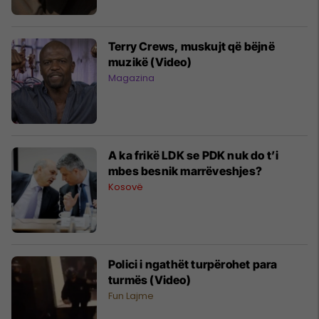
Terry Crews, muskujt që bëjnë
muzikë (Video)
Magazina
A ka frikë LDK se PDK nuk do t’i
mbes besnik marrëveshjes?
Kosovë
Polici i ngathët turpërohet para
turmës (Video)
Fun Lajme