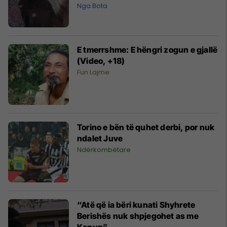
Nga Bota
E tmerrshme: E hëngri zogun e gjallë
(Video, +18)
Fun Lajme
Torino e bën të quhet derbi, por nuk
ndalet Juve
Ndërkombëtare
“Atë që ia bëri kunati Shyhrete
Berishës nuk shpjegohet as me
Kanun”