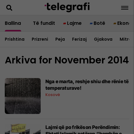
Ballina
Të fundit
Lajme
Botë
Ekono
Prishtina
Prizreni
Peja
Ferizaj
Gjakova
Mitrov
Arkiva for November 2014
Nga e marta, reshje shiu dhe rënie të
temperaturave!
Kosovë
Lajmi që po frikëson Perëndimin:
Shteti Islamik zotëron “bombën e