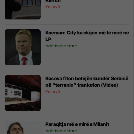
Kosovë
Koeman: City ka ekipin më të mirë në
LP
Ndërkombëtare
Kosova fiton betejën kundër Serbisë
në “terrenin” frankofon (Video)
Kosovë
Paraqitja më e mirë e Milanit
Ndërkombëtare