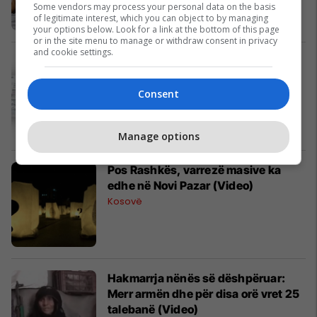
Kosovë
Some vendors may process your personal data on the basis
of legitimate interest, which you can object to by managing
your options below. Look for a link at the bottom of this page
or in the site menu to manage or withdraw consent in privacy
and cookie settings.
Njëmijë euro për një letërnjoftim
gjerman!?
Kosovë
Consent
Manage options
Pos Rashkës, varrezë masive ka
edhe në Novi Pazar (Video)
Kosovë
Hakmarrja nënës së dëshpëruar:
Merr armën dhe për disa orë vret 25
talebanë (Video)