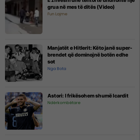
grua në mes të ditës (Video)
Fun Lajme
Manjatët e Hitlerit: Këto janë super-
brendet që dominojnë botën edhe
sot
Nga Bota
Astori: I frikësohem shumë Icardit
Ndërkombëtare