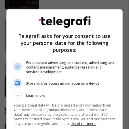
Mjekja rome që ndihmoi UÇK-në:
Ndihmuan edhe mjekët serbë!
Kosovë
Telegrafi asks for your consent to use
your personal data for the following
purposes:
Personalised advertising and content, advertising and
Prizrenasi, kuzhinier i Titos
content measurement, audience research and
services development
Kosovë
Store and/or access information on a device
Learn more
Your personal data will be processed and information from
Dy deri në tetë vjet burg për ata që
your device (cookies, unique identifiers, and other device
data) may be stored by, accessed by and shared with 369
në Hungari ndihmojnë emigrimin
partners, or used specifically by this site. We and our partners
ilegal të familjarëve
may use precise geolocation data.
List of partners.