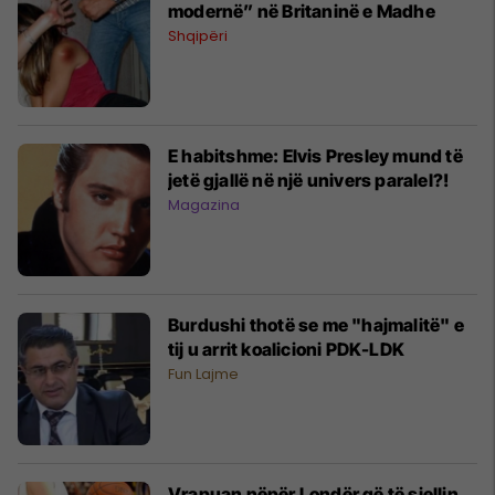
modernë” në Britaninë e Madhe
Shqipëri
E habitshme: Elvis Presley mund të
jetë gjallë në një univers paralel?!
Magazina
Burdushi thotë se me "hajmalitë" e
tij u arrit koalicioni PDK-LDK
Fun Lajme
Vrapuan nëpër Londër që të sjellin