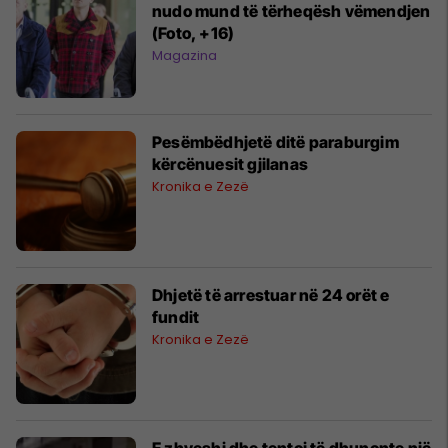
nudo mund të tërheqësh vëmendjen
(Foto, +16)
Magazina
Pesëmbëdhjetë ditë paraburgim
kërcënuesit gjilanas
Kronika e Zezë
Dhjetë të arrestuar në 24 orët e
fundit
Kronika e Zezë
E zhveshi dhe tentoi të dhunonte një