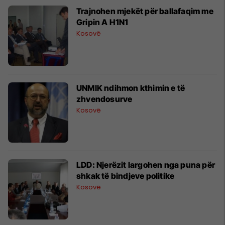
Trajnohen mjekët për ballafaqim me
Gripin A H1N1
Kosovë
UNMIK ndihmon kthimin e të
zhvendosurve
Kosovë
LDD: Njerëzit largohen nga puna për
shkak të bindjeve politike
Kosovë