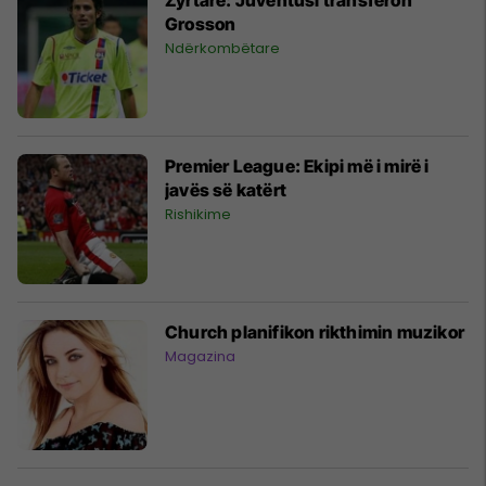
Grosson
Ndërkombëtare
Premier League: Ekipi më i mirë i
javës së katërt
Rishikime
Church planifikon rikthimin muzikor
Magazina