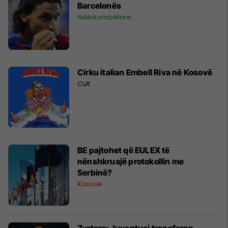
Barcelonës
Ndërkombëtare
Cirku italian Embell Riva në Kosovë
Cult
BE pajtohet që EULEX të
nënshkruajë protokollin me
Serbinë?
Kosovë
Zyrtare: Juventusi transferon