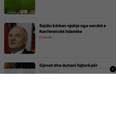
Sejdiu kërkon njohje nga vendet e
Konferencës Islamike
Kosovë
Gjenet dhe duhani fajtorë për
×
kancerin?
Shëndeti
Rreth 30 talibanë vriten në luginën
pakistaneze Swat