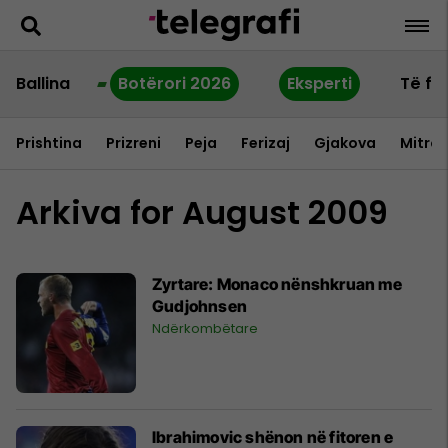
Ballina
Botërori 2026
Eksperti
Të fu
Prishtina
Prizreni
Peja
Ferizaj
Gjakova
Mitrov
Arkiva for August 2009
Zyrtare: Monaco nënshkruan me
Gudjohnsen
Ndërkombëtare
Ibrahimovic shënon në fitoren e