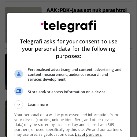
AAK: PDK-ja as sot nuk parashtroi
kërkesën për kamera
Kosovë
Telegrafi asks for your consent to use
your personal data for the following
purposes:
Terry nënshkruan kontratë të re
Ndërkombëtare
Personalised advertising and content, advertising and
content measurement, audience research and
services development
Store and/or access information on a device
Reali transferon të riun Joselu
Learn more
Ndërkombëtare
Your personal data will be processed and information from
your device (cookies, unique identifiers, and other device
data) may be stored by, accessed by and shared with 369
partners, or used specifically by this site. We and our partners
may use precise geolocation data.
List of partners.