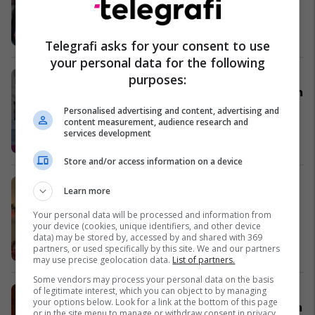
Serie A
Telegrafi asks for your consent to use
your personal data for the following
Veshja me atlete: Mediumi
purposes:
prestigjioz italian, komenton veshën
e Ramës
Personalised advertising and content, advertising and
content measurement, audience research and
Shqipëri
services development
Store and/or access information on a device
Dyshoi për virgjërinë, e braktisi
Learn more
gruan dhe s’e pranon fëmijën që ajo
lindi (Video)
Your personal data will be processed and information from
your device (cookies, unique identifiers, and other device
Shqipëri
data) may be stored by, accessed by and shared with 369
partners, or used specifically by this site. We and our partners
may use precise geolocation data.
List of partners.
Some vendors may process your personal data on the basis
of legitimate interest, which you can object to by managing
Nga Roger Moore deri te Hugh
your options below. Look for a link at the bottom of this page
Hefner, yjet që ndërruan jetë në vitin
or in the site menu to manage or withdraw consent in privacy