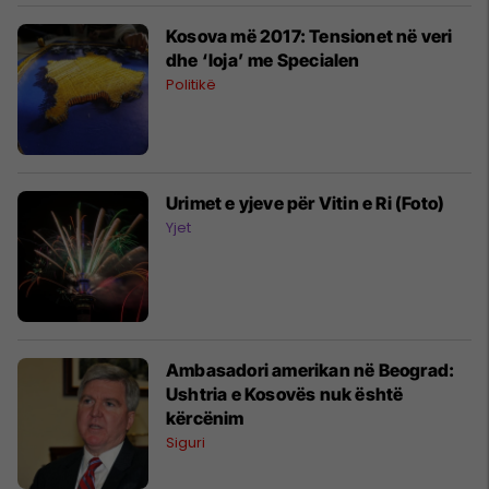
Kosova më 2017: Tensionet në veri
dhe ‘loja’ me Specialen
Politikë
Urimet e yjeve për Vitin e Ri (Foto)
Yjet
Ambasadori amerikan në Beograd:
Ushtria e Kosovës nuk është
kërcënim
Siguri