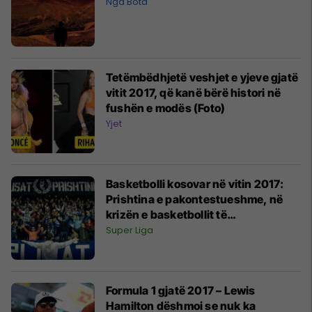
Nga Bota
Tetëmbëdhjetë veshjet e yjeve gjatë
vitit 2017, që kanë bërë histori në
fushën e modës (Foto)
Yjet
Basketbolli kosovar në vitin 2017:
Prishtina e pakontestueshme, në
krizën e basketbollit të
ndërkombëtarizuar - çka pritet nga
Super Liga
sezoni 17/18?
Formula 1 gjatë 2017 – Lewis
Hamilton dëshmoi se nuk ka