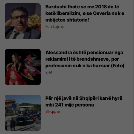
Burdushi thotë se me 2018 do të
ketë liberalizim, e se Qeveria nuk e
mbijeton shtatorin!
Fun Lajme
Alessandra është pensionuar nga
reklamimi i të brendshmeve, por
profesionin nuk e ka harruar (Foto)
Yjet
Për një javë në Shqipëri kanë hyrë
mbi 241 mijë persona
Shqipëri