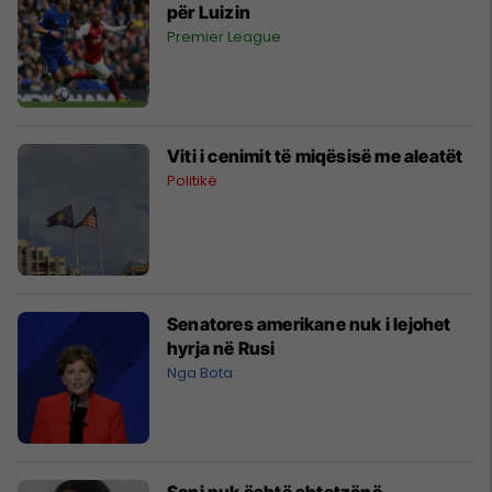
për Luizin
Premier League
Viti i cenimit të miqësisë me aleatët
Politikë
Senatores amerikane nuk i lejohet
hyrja në Rusi
Nga Bota
Soni nuk është shtatzënë