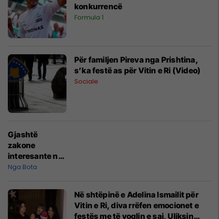
konkurrencë
Formula 1
Për familjen Pireva nga Prishtina,
s’ka festë as për Vitin e Ri (Video)
Sociale
Gjashtë
zakone
interesante në
botë, për
Nga Bota
festimin e Vitit
të Ri
Në shtëpinë e Adelina Ismailit për
Vitin e Ri, diva rrëfen emocionet e
festës me të voglin e saj, Uliksin