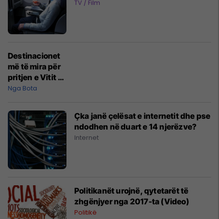
TV / Film
Destinacionet
më të mira për
pritjen e Vitit të
Ri
Nga Bota
Çka janë çelësat e internetit dhe pse
ndodhen në duart e 14 njerëzve?
Internet
Politikanët urojnë, qytetarët të
zhgënjyer nga 2017-ta (Video)
Politikë