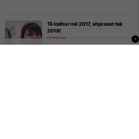
Të lodhur më 2017, shpresat tek
2018!
Opinione
×
Hahn: 2018 është vit vendimtar për
Ballkanin Perëndimor (Foto)
Maqedonia e Veriut
Në kërkim të rolit të ri të SHBA-ve
Nga Bota