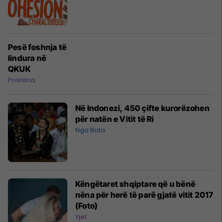
Pesë foshnja të
lindura në
QKUK
Prishtina
Në Indonezi, 450 çifte kurorëzohen
për natën e Vitit të Ri
Nga Bota
Këngëtaret shqiptare që u bënë
nëna për herë të parë gjatë vitit 2017
(Foto)
Yjet