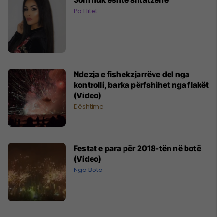
Po Flitet
Ndezja e fishekzjarrëve del nga
kontrolli, barka përfshihet nga flakët
(Video)
Dështime
Festat e para për 2018-tën në botë
(Video)
Nga Bota