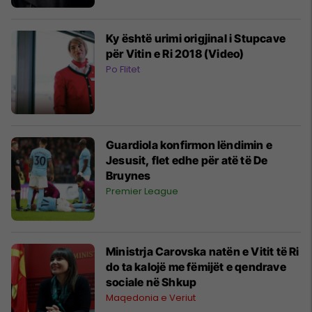
Ky është urimi origjinal i Stupcave
për Vitin e Ri 2018 (Video)
Po Flitet
Guardiola konfirmon lëndimin e
Jesusit, flet edhe për atë të De
Bruynes
Premier League
Ministrja Carovska natën e Vitit të Ri
do ta kalojë me fëmijët e qendrave
sociale në Shkup
Maqedonia e Veriut