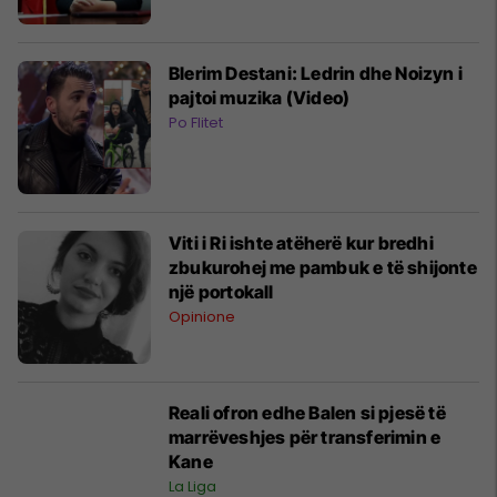
Blerim Destani: Ledrin dhe Noizyn i
pajtoi muzika (Video)
Po Flitet
Viti i Ri ishte atëherë kur bredhi
zbukurohej me pambuk e të shijonte
një portokall
Opinione
Reali ofron edhe Balen si pjesë të
marrëveshjes për transferimin e
Kane
La Liga