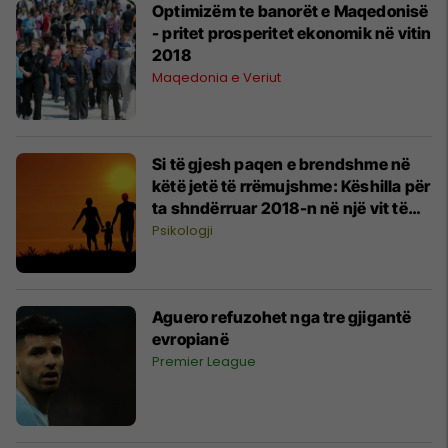
Optimizëm te banorët e Maqedonisë
- pritet prosperitet ekonomik në vitin
2018
Maqedonia e Veriut
Si të gjesh paqen e brendshme në
këtë jetë të rrëmujshme: Këshilla për
ta shndërruar 2018-n në një vit të
mbarë
Psikologji
Aguero refuzohet nga tre gjigantë
evropianë
Premier League