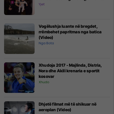
(Foto)
Yjet
Vogëlushja luante në bregdet,
rrëmbehet papritmas nga batica
(Video)
Nga Bota
Xhudoja 2017 - Majlinda, Distria,
Nora dhe Akili krenaria e sportit
kosovar
Xhudo
Dhjetë filmat më të shikuar në
aeroplan (Video)