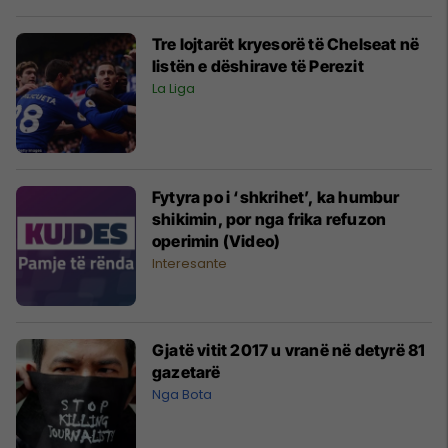
Tre lojtarët kryesorë të Chelseat në
listën e dëshirave të Perezit
La Liga
Fytyra po i ‘shkrihet’, ka humbur
shikimin, por nga frika refuzon
operimin (Video)
Interesante
Gjatë vitit 2017 u vranë në detyrë 81
gazetarë
Nga Bota