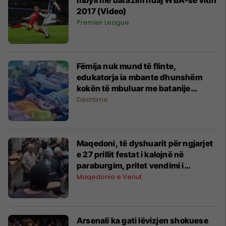
2017 (Video)
Premier League
Fëmija nuk mund të flinte,
edukatorja ia mbante dhunshëm
kokën të mbuluar me batanije
(Video)
Dështime
Maqedoni, të dyshuarit për ngjarjet
e 27 prillit festat i kalojnë në
paraburgim, pritet vendimi i
Prokurorisë
Maqedonia e Veriut
Arsenali ka gati lëvizjen shokuese