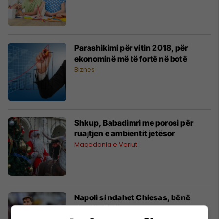
Parashikimi për vitin 2018, për
ekonominë më të fortë në botë
Biznes
Shkup, Babadimri me porosi për
ruajtjen e ambientit jetësor
Maqedonia e Veriut
Napoli si ndahet Chiesas, bënë
ofertë për të