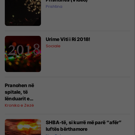
Prishtina
Urime Viti i Ri 2018!
Sociale
Pranohen në
spitale, të
lënduarit e
parë me mjete
Kronika e Zezë
plasëse
SHBA-të, si kurrë më parë “afër”
luftës bërthamore