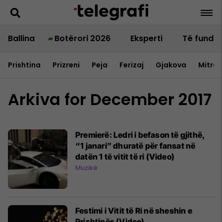
Ballina
Botërori 2026
Eksperti
Të fundit
Prishtina
Prizreni
Peja
Ferizaj
Gjakova
Mitrov
Arkiva for December 2017
Premierë: Ledri i befason të gjithë,
“1 janari” dhuratë për fansat në
datën 1 të vitit të ri (Video)
Muzikë
Festimi i Vitit të Ri në sheshin e
Prishtinës (Video)