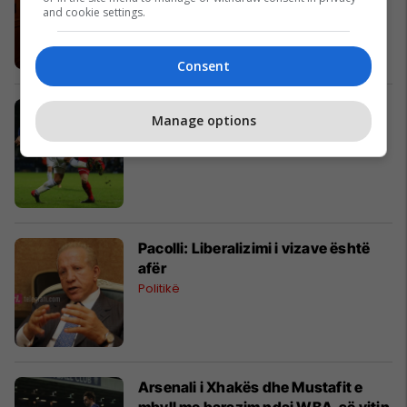
2017 (Foto)
and cookie settings.
Yjet
Consent
WBA 1-1 Arsenal: Notat e Xhakës,
Manage options
Mustafit dhe të tjerëve (Foto)
Premier League
Pacolli: Liberalizimi i vizave është
afër
Politikë
Arsenali i Xhakës dhe Mustafit e
mbyll me barazim ndaj WBA-së vitin