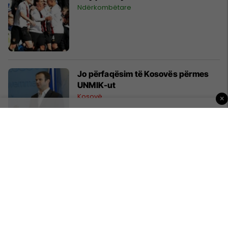
Ndërkombëtare
Jo përfaqësim të Kosovës përmes
UNMIK-ut
Kosovë
×
Virusit të gripit i përshtatet moti i
thatë
Shëndeti