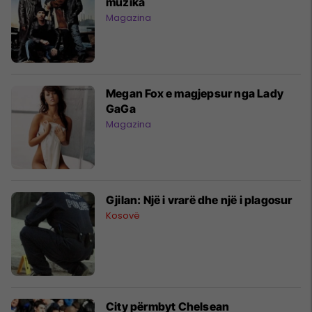
muzika
Magazina
Megan Fox e magjepsur nga Lady
GaGa
Magazina
Gjilan: Një i vrarë dhe një i plagosur
Kosovë
City përmbyt Chelsean