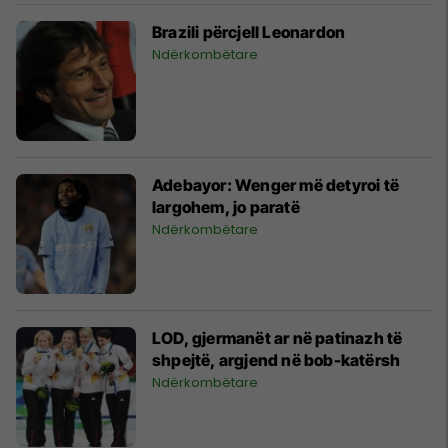
Brazili përcjell Leonardon
Ndërkombëtare
Adebayor: Wenger më detyroi të
largohem, jo paratë
Ndërkombëtare
LOD, gjermanët ar në patinazh të
shpejtë, argjend në bob-katërsh
Ndërkombëtare