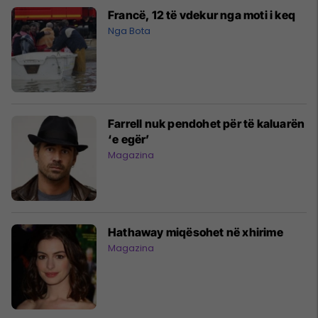
Francë, 12 të vdekur nga moti i keq
Nga Bota
Farrell nuk pendohet për të kaluarën
‘e egër’
Magazina
Hathaway miqësohet në xhirime
Magazina