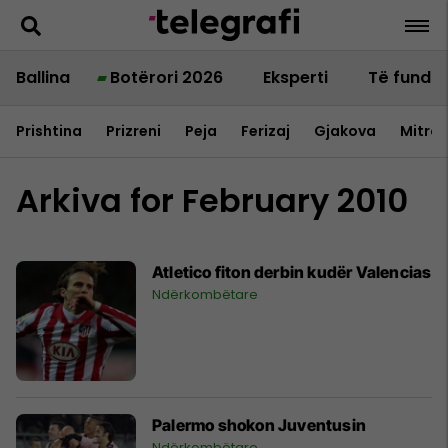
Ballina
Botërori 2026
Eksperti
Të fundit
Prishtina
Prizreni
Peja
Ferizaj
Gjakova
Mitrov
Arkiva for February 2010
Atletico fiton derbin kudër Valencias
Ndërkombëtare
Palermo shokon Juventusin
Ndërkombëtare