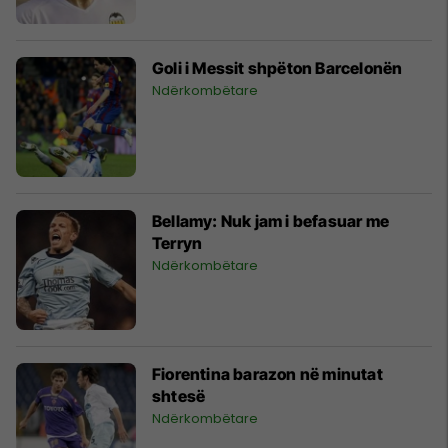
Goli i Messit shpëton Barcelonën
Ndërkombëtare
Bellamy: Nuk jam i befasuar me
Terryn
Ndërkombëtare
Fiorentina barazon në minutat
shtesë
Ndërkombëtare