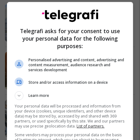
BE të shtojë presionin ndaj
Beogradit
Kosovë
Telegrafi asks for your consent to use
your personal data for the following
purposes:
Moskë, ekspozita me punime të
Personalised advertising and content, advertising and
Pablo Pikasos
content measurement, audience research and
Cult
services development
Store and/or access information on a device
Learn more
Kosova Fashion Week 2010
Your personal data will be processed and information from
Magazina
your device (cookies, unique identifiers, and other device
data) may be stored by, accessed by and shared with 369
partners, or used specifically by this site. We and our partners
may use precise geolocation data.
List of partners.
Some vendors may process your personal data on the basis
of legitimate interest, which you can object to by managing