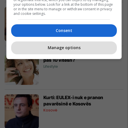
your options below. Look for a link at the bottom of this page
or in the site menu to manage or withdraw consent in privacy
Shpëtimi i hebrenjve nga shqiptarët
and cookie settings.
në Ekspozitën Dokumentare
Cult
Consent
Manage options
Përdorimi i celularit shfaq kancerin
pas 10 vitesh?
Lifestyle
Kurti: EULEX-i nuk e pranon
pavarësinë e Kosovës
Kosovë