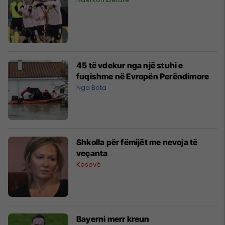
45 të vdekur nga një stuhi e
fuqishme në Evropën Perëndimore
Nga Bota
Shkolla për fëmijët me nevoja të
veçanta
Kosovë
Bayerni merr kreun