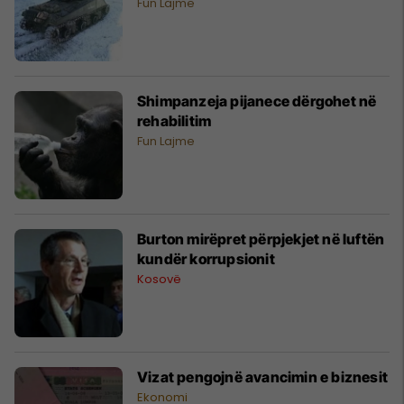
Fun Lajme
Shimpanzeja pijanece dërgohet në
rehabilitim
Fun Lajme
Burton mirëpret përpjekjet në luftën
kundër korrupsionit
Kosovë
Vizat pengojnë avancimin e biznesit
Ekonomi