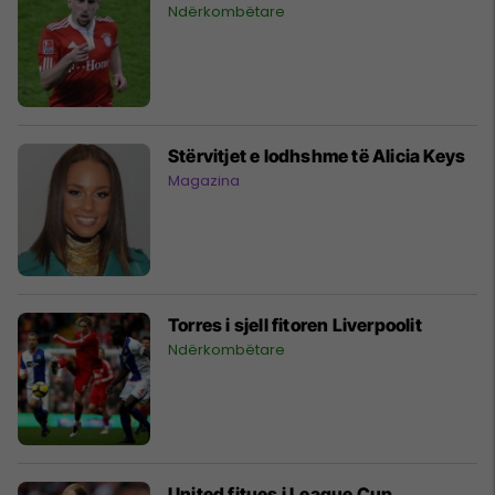
Ndërkombëtare
Stërvitjet e lodhshme të Alicia Keys
Magazina
Torres i sjell fitoren Liverpoolit
Ndërkombëtare
United fitues i League Cup