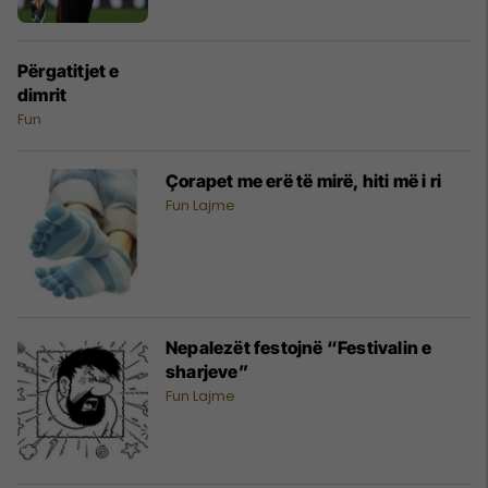
Përgatitjet e
dimrit
Fun
Çorapet me erë të mirë, hiti më i ri
Fun Lajme
Nepalezët festojnë “Festivalin e
sharjeve”
Fun Lajme