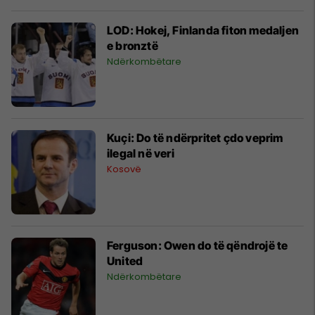
LOD: Hokej, Finlanda fiton medaljen
e bronztë
Ndërkombëtare
Kuçi: Do të ndërpritet çdo veprim
ilegal në veri
Kosovë
Ferguson: Owen do të qëndrojë te
United
Ndërkombëtare