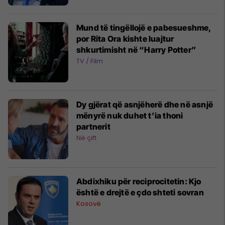
Mund të tingëllojë e pabesueshme,
por Rita Ora kishte luajtur
shkurtimisht në “Harry Potter”
TV / Film
Dy gjërat që asnjëherë dhe në asnjë
mënyrë nuk duhet t’ia thoni
partnerit
Në çift
​Abdixhiku për reciprocitetin: Kjo
është e drejtë e çdo shteti sovran
Kosovë