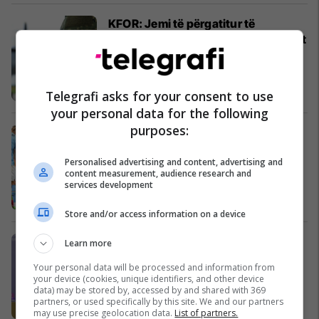
​KFOR: Jemi të përgatitur të
ndërhyjmë nëse rrezikohet stabilitet
në veri të Kosovës
Kosovë
Telegrafi asks for your consent to use
your personal data for the following
purposes:
Van Dijk vlerëson lart Haalandin: Do
t'ua bëjë të vështirë jetën
Personalised advertising and content, advertising and
mbrojtësve në Ligën Premier
content measurement, audience research and
Premier League
services development
Store and/or access information on a device
Osmani: Përpjekjet e Vuqiçit me
Learn more
metoda të Putinit, për ta
Your personal data will be processed and information from
destabilizuar Kosovën, do të
your device (cookies, unique identifiers, and other device
dështojnë
Kosovë
data) may be stored by, accessed by and shared with 369
partners, or used specifically by this site. We and our partners
may use precise geolocation data.
List of partners.