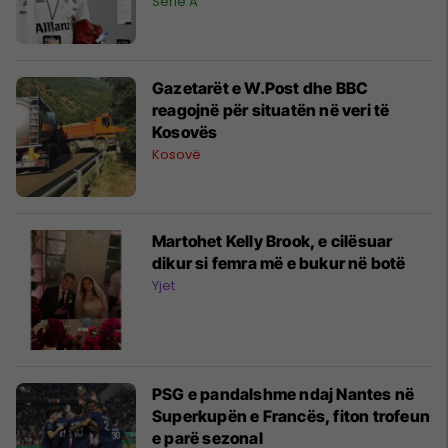
Serie A
Gazetarët e W.Post dhe BBC
reagojnë për situatën në veri të
Kosovës
Kosovë
Martohet Kelly Brook, e cilësuar
dikur si femra më e bukur në botë
Yjet
PSG e pandalshme ndaj Nantes në
Superkupën e Francës, fiton trofeun
e parë sezonal