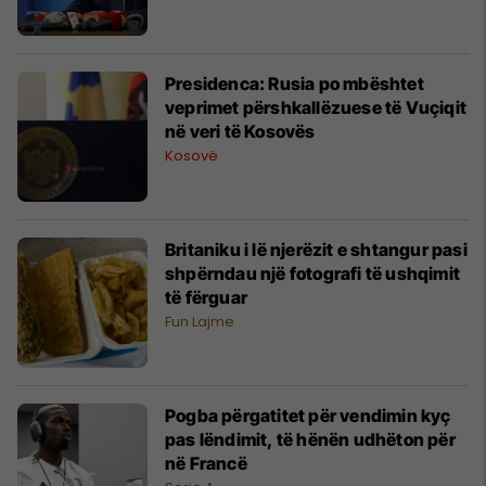
Presidenca: Rusia po mbështet
veprimet përshkallëzuese të Vuçiqit
në veri të Kosovës
Kosovë
Britaniku i lë njerëzit e shtangur pasi
shpërndau një fotografi të ushqimit
të fërguar
Fun Lajme
Pogba përgatitet për vendimin kyç
pas lëndimit, të hënën udhëton për
në Francë