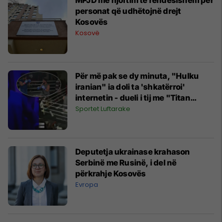
personat që udhëtojnë drejt
Kosovës
Kosovë
Për më pak se dy minuta, "Hulku
iranian" ia doli ta 'shkatërroi'
internetin - dueli i tij me "Titan
Kazak", i shëmtuar
Sportet Luftarake
Deputetja ukrainase krahason
Serbinë me Rusinë, i del në
përkrahje Kosovës
Evropa