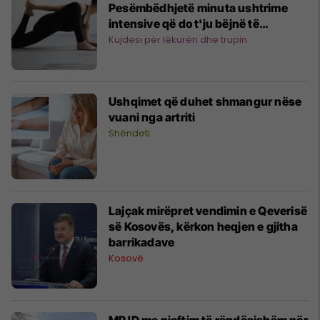
Pesëmbëdhjetë minuta ushtrime
intensive që do t'ju bëjnë të
djersiteni
Kujdesi për lëkurën dhe trupin
Ushqimet që duhet shmangur nëse
vuani nga artriti
Shëndeti
Lajçak mirëpret vendimin e Qeverisë
së Kosovës, kërkon heqjen e gjitha
barrikadave
Kosovë
MPJD me njoftim të rëndësishëm për