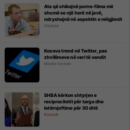
Ata që shikojnë porno-filma më
shumë se një herë në javë,
ndryshojnë në aspektin e religjionit
Lifestyle
Kosova trend në Twitter, pas
zhvillimeve në veri të vendit
Media Sociale
SHBA kërkon shtyrjen e
reciprocitetit për targa dhe
letërnjoftime për 30 ditë
Kosovë