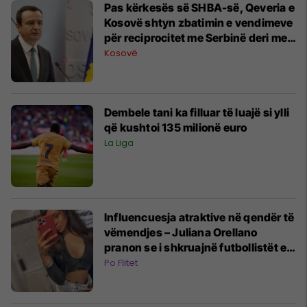
Pas kërkesës së SHBA-së, Qeveria e
Kosovë shtyn zbatimin e vendimeve
për reciprocitet me Serbinë deri me 1
shtator
Kosovë
Dembele tani ka filluar të luajë si ylli
që kushtoi 135 milionë euro
La Liga
Influencuesja atraktive në qendër të
vëmendjes – Juliana Orellano
pranon se i shkruajnë futbollistët e
famshëm
Po Flitet