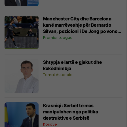
Manchester City dhe Barcelona
kanë marrëveshje për Bernardo
Silvan, pozicioni i De Jong po vonon
mbylljen e këtij operacioni
Premier League
Shtypja e lartë e gjakut dhe
kokëdhimbja
Temat Autoriale
Krasniqi: Serbët të mos
manipulohen nga politika
destruktive e Serbisë
Kosovë