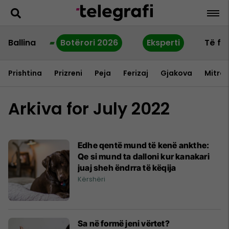
Ballina
Botërori 2026
Eksperti
Të fu
Prishtina
Prizreni
Peja
Ferizaj
Gjakova
Mitrov
Arkiva for July 2022
Edhe qentë mund të kenë ankthe:
Qe si mund ta dalloni kur kanakari
juaj sheh ëndrra të këqija
Kërshëri
Sa në formë jeni vërtet?