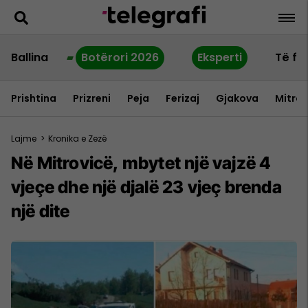
Ballina
Botërori 2026
Eksperti
Të fu
Prishtina
Prizreni
Peja
Ferizaj
Gjakova
Mitrov
Lajme
>
Kronika e Zezë
Në Mitrovicë, mbytet një vajzë 4
vjeçe dhe një djalë 23 vjeç brenda
një dite