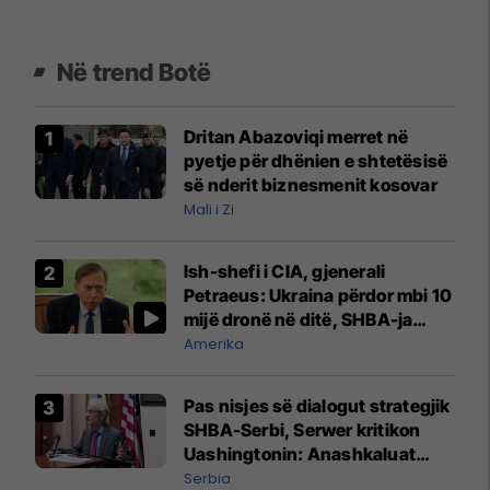
Në trend Botë
Dritan Abazoviqi merret në
pyetje për dhënien e shtetësisë
së nderit biznesmenit kosovar
Mali i Zi
Ish-shefi i CIA, gjenerali
Petraeus: Ukraina përdor mbi 10
mijë dronë në ditë, SHBA-ja
mbetet shumë prapa në
Amerika
prodhim
Pas nisjes së dialogut strategjik
SHBA-Serbi, Serwer kritikon
Uashingtonin: Anashkaluat
Banjskën, sulmin ndaj KFOR-it
Serbia