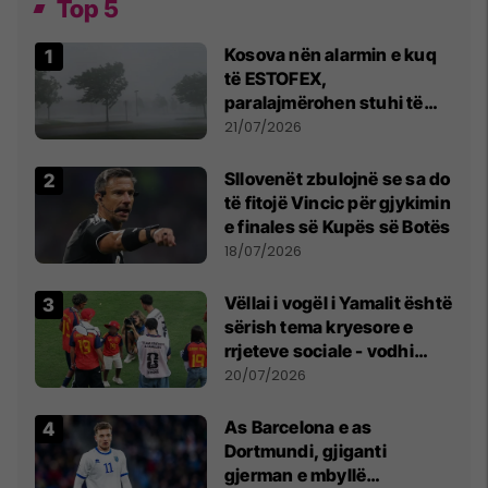
Top 5
Kosova nën alarmin e kuq
të ESTOFEX,
paralajmërohen stuhi të
fuqishme me breshër dhe
21/07/2026
erëra të forta
Sllovenët zbulojnë se sa do
të fitojë Vincic për gjykimin
e finales së Kupës së Botës
18/07/2026
Vëllai i vogël i Yamalit është
sërish tema kryesore e
rrjeteve sociale - vodhi
vëmendjen pas finales së
20/07/2026
Kupës së Botës
As Barcelona e as
Dortmundi, gjiganti
gjerman e mbyllë