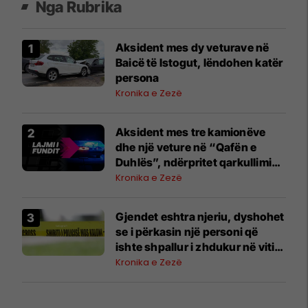
Nga Rubrika
Aksident mes dy veturave në
Baicë të Istogut, lëndohen katër
persona
Kronika e Zezë
Aksident mes tre kamionëve
dhe një veture në “Qafën e
Duhlës”, ndërpritet qarkullimi
në të dy drejtimet
Kronika e Zezë
Gjendet eshtra njeriu, dyshohet
se i përkasin një personi që
ishte shpallur i zhdukur në vitin
2025
Kronika e Zezë