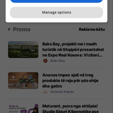
Manage options
Promo
Reklamo këtu
Baks Bay, projekti me i madh
turistik në Shqipëri prezantohet
ne Expo Real Kosova: Vizitoni
shtandin dhe zbuloni
Baks Bay
mundësitë e investimit
Ananas Impex sjell në treg
produkte të reja për çdo shije
dhe gatim
Ananas Impex
Maturant, puno nga shtëpia!
Studio Siguri Kibernetike ose