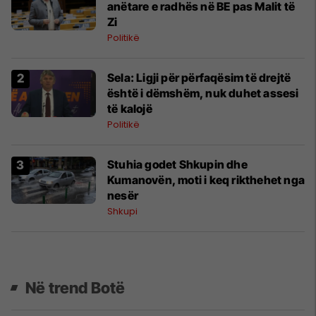
anëtare e radhës në BE pas Malit të
Zi
Politikë
Sela: Ligji për përfaqësim të drejtë
është i dëmshëm, nuk duhet assesi
të kalojë
Politikë
Stuhia godet Shkupin dhe
Kumanovën, moti i keq rikthehet nga
nesër
Shkupi
Në trend Botë