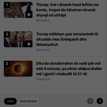
Trump: Sot i dhamë fund luftës me
Iranin, trupat do kthehen shumë
shpejt në shtëpi
Amerika
Trump ndërhyn pas tensionimit të
situatës mes Erdoganit dhe
Netanyahut
Amerika
Dita do shndërrohet në natë për më
mbi 6 minuta, po afron eklipsi diellor
më i gjatë i shekullit të 21-të
Shkencë
Jobs
Real Estate