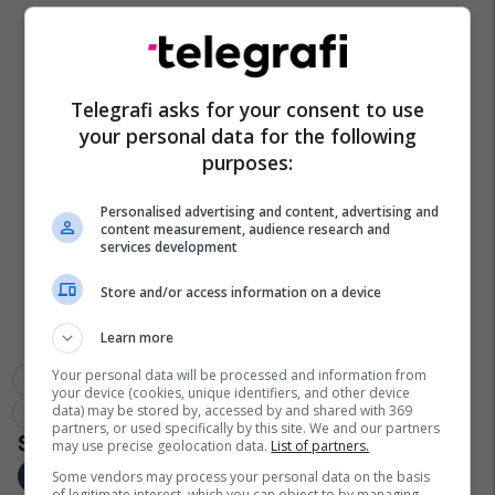
Telegrafi asks for your consent to use
your personal data for the following
purposes:
Personalised advertising and content, advertising and
content measurement, audience research and
services development
Store and/or access information on a device
Learn more
Your personal data will be processed and information from
Toni Angellovski
Mpb Maqedoni
your device (cookies, unique identifiers, and other device
data) may be stored by, accessed by and shared with 369
Referendum Në Maqedoni
partners, or used specifically by this site. We and our partners
may use precise geolocation data.
List of partners.
Some vendors may process your personal data on the basis
of legitimate interest, which you can object to by managing