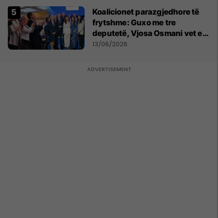
Koalicionet parazgjedhore të
frytshme: Guxo me tre
deputetë, Vjosa Osmani vet e
treta në Kuvend
13/06/2026