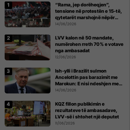
“Rama, jep dorëheqjen”,
tensione në protestën e 15-të,
qytetarët marshojnë nëpër
kryeqytet
14/06/2026
LVV kalon në 50 mandate,
numërohen rreth 70% e votave
nga ambasadat
12/06/2026
Ish-ylli i Brazilit sulmon
Ancelottin pas barazimit me
Marokun: E nisi ndeshjen me
formacionin e gabuar
14/06/2026
KQZ fillon publikimin e
rezultateve të ambasadave,
LVV-së i shtohet një deputet
11/06/2026