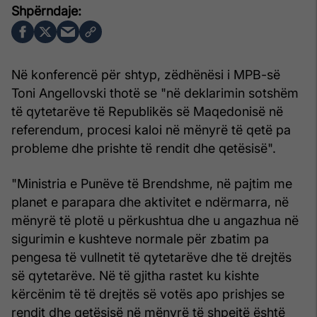
Në konferencë për shtyp, zëdhënësi i MPB-së
Toni Angellovski thotë se "në deklarimin sotshëm
të qytetarëve të Republikës së Maqedonisë në
referendum, procesi kaloi në mënyrë të qetë pa
probleme dhe prishte të rendit dhe qetësisë".
"Ministria e Punëve të Brendshme, në pajtim me
planet e parapara dhe aktivitet e ndërmarra, në
mënyrë të plotë u përkushtua dhe u angazhua në
sigurimin e kushteve normale për zbatim pa
pengesa të vullnetit të qytetarëve dhe të drejtës
së qytetarëve. Në të gjitha rastet ku kishte
kërcënim të të drejtës së votës apo prishjes se
rendit dhe qetësisë në mënyrë të shpejtë është