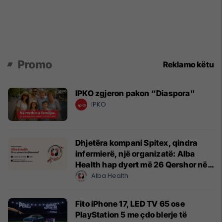
Promo
Reklamo këtu
IPKO zgjeron pakon “Diaspora”
IPKO
Dhjetëra kompani Spitex, qindra
infermierë, një organizatë: Alba
Health hap dyert më 26 Qershor në
Cyrih
Alba Health
Fito iPhone 17, LED TV 65 ose
PlayStation 5 me çdo blerje të