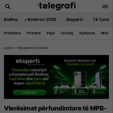
Ballina
Botërori 2026
Eksperti
Të fundit
Prishtina
Prizreni
Peja
Ferizaj
Gjakova
Mitrov
Lajme
>
Maqedonia e Veriut
Vlerësimet përfundimtare të MPB-