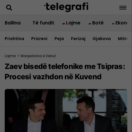
Ballina
Të fundit
Lajme
Botë
Ekono
Prishtina
Prizreni
Peja
Ferizaj
Gjakova
Mitrov
Lajme
>
Maqedonia e Veriut
Zaev bisedë telefonike me Tsipras:
Procesi vazhdon në Kuvend