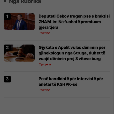
Nga Rubrika
Deputeti Cekov tregon pse e braktisi
ZNAM-in: Në fushatë premtuam
gjëra tjera
Politikë
Gjykata e Apelit vulos dënimin për
gjinekologun nga Struga, duhet të
vuajë dënimin prej 3 viteve burg
Gjyqësi
Pesë kandidatë për intervistë për
anëtar të KSHPK-së
Politikë