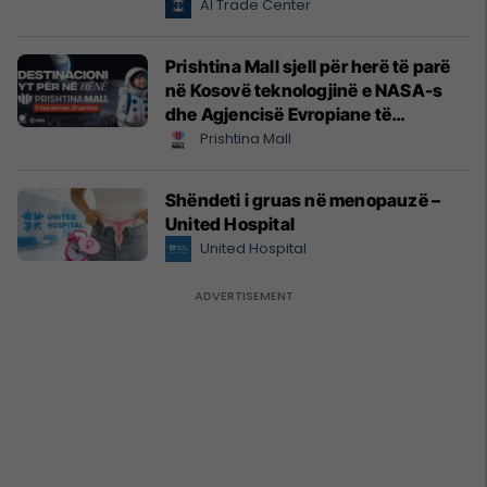
Al Trade Center
Prishtina Mall sjell për herë të parë
në Kosovë teknologjinë e NASA-s
dhe Agjencisë Evropiane të
Hapësirës (ESA)
Prishtina Mall
Shëndeti i gruas në menopauzë –
United Hospital
United Hospital