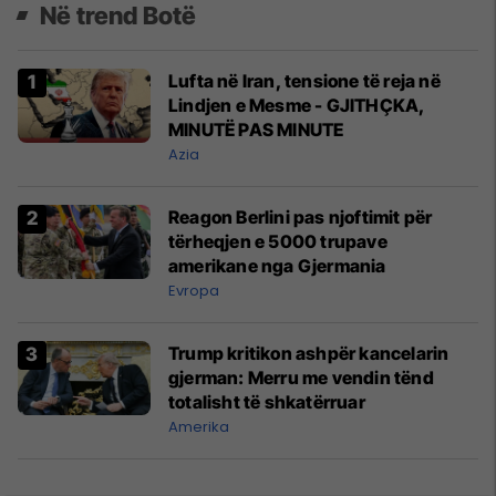
Në trend Botë
Lufta në Iran, tensione të reja në
Lindjen e Mesme - GJITHÇKA,
MINUTË PAS MINUTE
Azia
Reagon Berlini pas njoftimit për
tërheqjen e 5000 trupave
amerikane nga Gjermania
Evropa
Trump kritikon ashpër kancelarin
gjerman: Merru me vendin tënd
totalisht të shkatërruar
Amerika