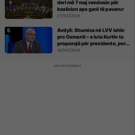
deri më 7 maj vendosin për
koalicion apo garë të pavarur
27/04/2026
Avdyli: Shumica në LVV ishin
pro Osmanit – e luta Kurtin ta
propozojë për presidente, por
s’më dëgjoi
29/04/2026