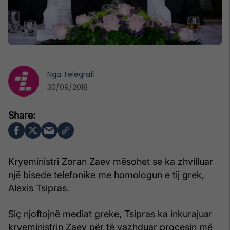
Nga
Telegrafi
30/09/2018
Kryeministri Zoran Zaev mësohet se ka zhvilluar
një bisede telefonike me homologun e tij grek,
Alexis Tsipras.
Siç njoftojnë mediat greke, Tsipras ka inkurajuar
kryeministrin Zaev për të vazhduar procesin më