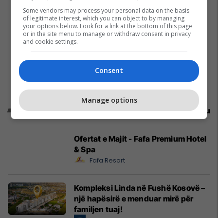
Some vendors may process your personal data on the basis
of legitimate interest, which you can object to by managing
your options below. Look for a link at the bottom of this page
or in the site menu to manage or withdraw consent in privacy
and cookie settings.
Consent
Manage options
Promo
Reklamo këtu
Ofertat e Majit - Fafa Premium Hotel
& Spa
Fafa Resort
Kompleksi Linda në Fushë Kosovë –
një hapësirë e menduar mirë për
familjen tuaj!