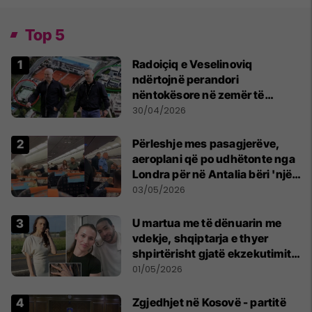
Top 5
Radoiçiq e Veselinoviq
ndërtojnë perandori
nëntokësore në zemër të
Beogradit, nën vilat e tyre
30/04/2026
dyshohet se po bëjnë bunkerë
Përleshje mes pasagjerëve,
aeroplani që po udhëtonte nga
Londra për në Antalia bëri 'një
ulje emergjente' në Prishtinë
03/05/2026
U martua me të dënuarin me
vdekje, shqiptarja e thyer
shpirtërisht gjatë ekzekutimit
të Broadnax
01/05/2026
Zgjedhjet në Kosovë - partitë