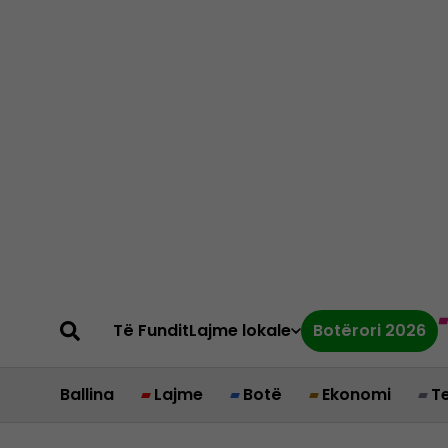
Të Fundit
Lajme lokale
Botërori 2026
Ballina
Lajme
Botë
Ekonomi
T