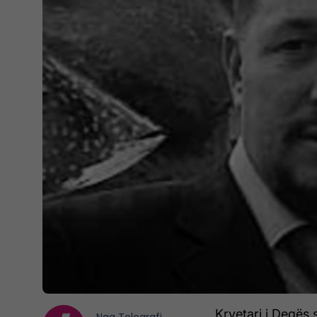
Kryetari i Degës