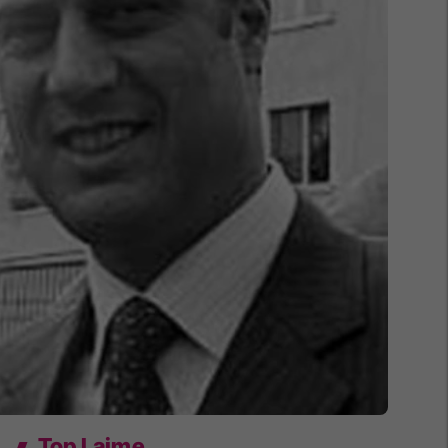
Top Lajme