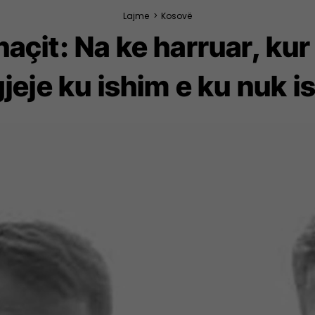
Lajme
>
Kosovë
çit: Na ke harruar, kur 
gjeje ku ishim e ku nuk i