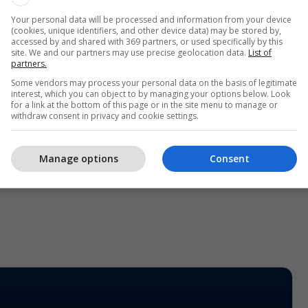
Your personal data will be processed and information from your device
(cookies, unique identifiers, and other device data) may be stored by,
accessed by and shared with 369 partners, or used specifically by this
site. We and our partners may use precise geolocation data.
List of
partners.
Some vendors may process your personal data on the basis of legitimate
interest, which you can object to by managing your options below. Look
for a link at the bottom of this page or in the site menu to manage or
withdraw consent in privacy and cookie settings.
Manage options
Consent