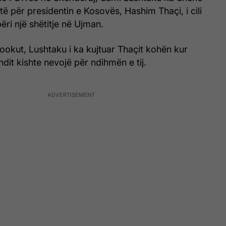
të për presidentin e Kosovës, Hashim Thaçi, i cili
ëri një shëtitje në Ujman.
okut, Lushtaku i ka kujtuar Thaçit kohën kur
ndit kishte nevojë për ndihmën e tij.