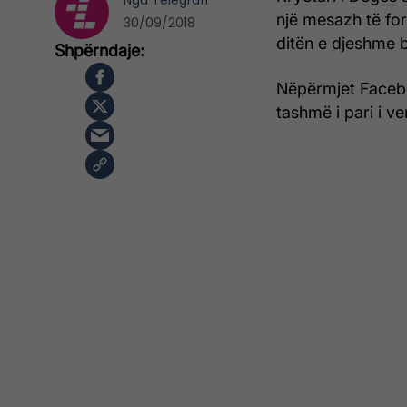
Nga
Telegrafi
një mesazh të for
30/09/2018
ditën e djeshme b
Nëpërmjet Facebo
tashmë i pari i ve