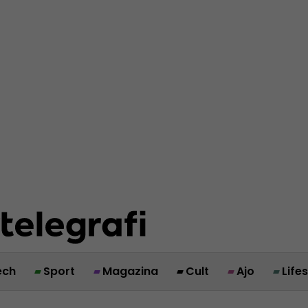
ech
Sport
Magazina
Cult
Ajo
Life