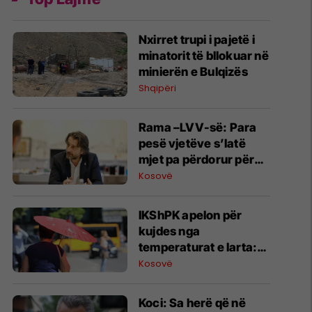
Nxirret trupi i pajetë i
minatorit të bllokuar në
minierën e Bulqizës
Shqipëri
​Rama –LVV-së: Para
pesë vjetëve s’latë
mjet pa përdorur për
bllokim të Sunny Hill,
Kosovë
sot krenoheni
IKShPK apelon për
kujdes nga
temperaturat e larta:
Mos i lini fëmijët vetëm
Kosovë
në veturë, kontrolloni
të moshuarit
Koci: Sa herë që në