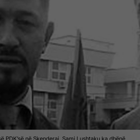
 së PDK’së në Skenderaj, Sami Lushtaku ka dhënë