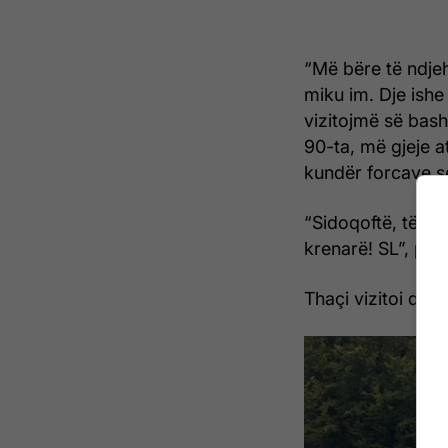
“Më bëre të ndjeh
miku im. Dje ishe
vizitojmë së bash
90-ta, më gjeje a
kundër forcave s
“Sidoqoftë, të qof
krenarë! SL”, për
Thaçi vizitoi dje