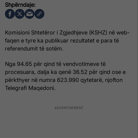
Komisioni Shtetëror i Zgjedhjeve (KSHZ) në web-
faqen e tyre ka publikuar rezultatet e para të
referendumit të sotëm.
Nga 94.65 për qind të vendvotimeve të
procesuara, dalja ka qenë 36.52 për qind ose e
përkthyer në numra 623.990 qytetarë, njofton
Telegrafi Maqedoni.