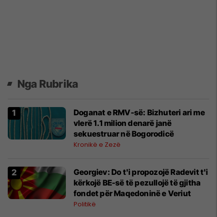
Nga Rubrika
Doganat e RMV-së: Bizhuteri ari me
vlerë 1.1 milion denarë janë
sekuestruar në Bogorodicë
Kronikë e Zezë
Georgiev: Do t'i propozojë Radevit t'i
kërkojë BE-së të pezullojë të gjitha
fondet për Maqedoninë e Veriut
Politikë