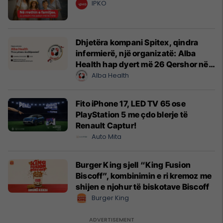
IPKO
Dhjetëra kompani Spitex, qindra
infermierë, një organizatë: Alba
Health hap dyert më 26 Qershor në
Cyrih
Alba Health
Fito iPhone 17, LED TV 65 ose
PlayStation 5 me çdo blerje të
Renault Captur!
Auto Mita
Burger King sjell “King Fusion
Biscoff”, kombinimin e ri kremoz me
shijen e njohur të biskotave Biscoff
Burger King