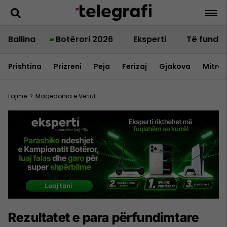
Ballina
Botërori 2026
Eksperti
Të fundit
Prishtina
Prizreni
Peja
Ferizaj
Gjakova
Mitrov
Lajme
>
Maqedonia e Veriut
Rezultatet e para përfundimtare