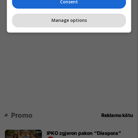
Consent
Manage options
Promo
Reklamo këtu
IPKO zgjeron pakon “Diaspora”