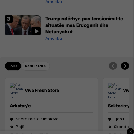
Amerika
Trump ndërhyn pas tensionimit të
situatës mes Erdoganit dhe
Netanyahut
Amerika
Jobs
Real Estate
Viva Fresh Store
Viva 
Arkatar/e
Sektorist/e
Shërbime te Klientëve
Tjera
Pejë
Skenderaj
×