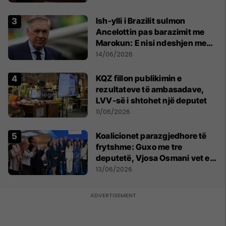
Ish-ylli i Brazilit sulmon
Ancelottin pas barazimit me
Marokun: E nisi ndeshjen me
formacionin e gabuar
14/06/2026
KQZ fillon publikimin e
rezultateve të ambasadave,
LVV-së i shtohet një deputet
11/06/2026
Koalicionet parazgjedhore të
frytshme: Guxo me tre
deputetë, Vjosa Osmani vet e
treta në Kuvend
13/06/2026