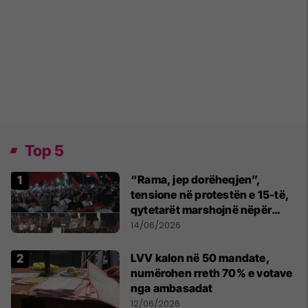
Top 5
“Rama, jep dorëheqjen”,
tensione në protestën e 15-të,
qytetarët marshojnë nëpër
kryeqytet
14/06/2026
LVV kalon në 50 mandate,
numërohen rreth 70% e votave
nga ambasadat
12/06/2026