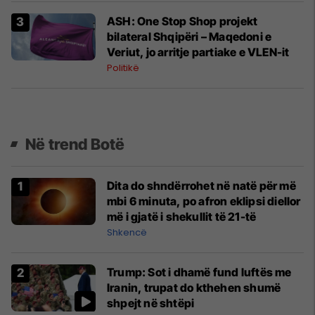
ASH: One Stop Shop projekt
bilateral Shqipëri – Maqedoni e
Veriut, jo arritje partiake e VLEN-it
Politikë
Në trend Botë
Dita do shndërrohet në natë për më
mbi 6 minuta, po afron eklipsi diellor
më i gjatë i shekullit të 21-të
Shkencë
Trump: Sot i dhamë fund luftës me
Iranin, trupat do kthehen shumë
shpejt në shtëpi