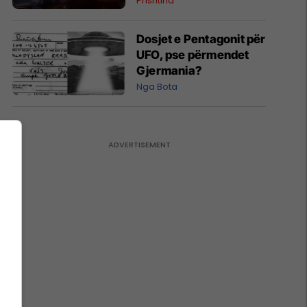
Prishtina
Dosjet e Pentagonit për
UFO, pse përmendet
Gjermania?
Nga Bota