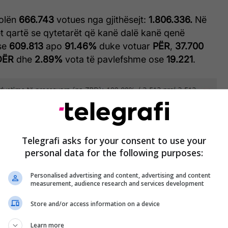
olën
666.743
votues nga gjithësejt:
1.806.336.
Në
t qartë se qytetarët që kanë dalë kanë qenë
se
609.813
apo
91.46%
duke votuar
PËR
,
37.700
DËR
dhe
2.89%
vota të pavlefshme ose
19.221
.
Telegrafi asks for your consent to use your
personal data for the following purposes:
Personalised advertising and content, advertising and content
measurement, audience research and services development
Store and/or access information on a device
Learn more