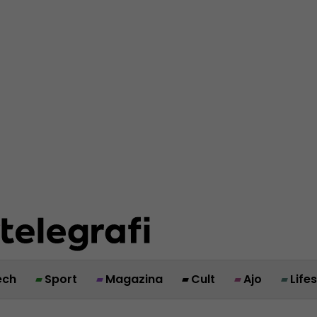
ech
Sport
Magazina
Cult
Ajo
Life