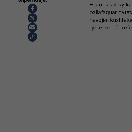
Historikisht ky k
ballafaquar qytet
nevojën kushtetue
që të del për re