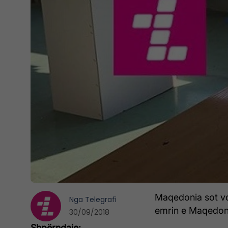
Maqedonia sot vo
Nga
Telegrafi
emrin e Maqedonis
30/09/2018