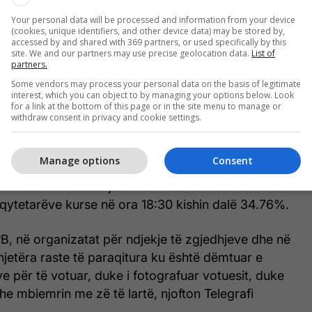
Your personal data will be processed and information from your device
(cookies, unique identifiers, and other device data) may be stored by,
accessed by and shared with 369 partners, or used specifically by this
site. We and our partners may use precise geolocation data.
List of
partners.
Some vendors may process your personal data on the basis of legitimate
interest, which you can object to by managing your options below. Look
for a link at the bottom of this page or in the site menu to manage or
withdraw consent in privacy and cookie settings.
në votën shkoi shumë ngadalë. Në ora 09:00 në
hte 2.5%, më vonë e njejta u ndryshua në 8.10% në
Manage options
Consent
ë rritej numri, pra në ora 13:00 arriti në 15,64%. Në
pra në ora 15:00 dalja ishte 22.65%. Në ora 17:00
qytetarëve kurse në ora 18:30 kishin dalë 34.76%.
B, në organizatat për ndjekje të zgjedhjeve dhe në
jetëra raste të paraqitura ku është dëmtuar e
ve për të votuar, duke i fotografuar votuesit, duke
dhe mbiemrin me zë të lartë, njofton Telegrafi