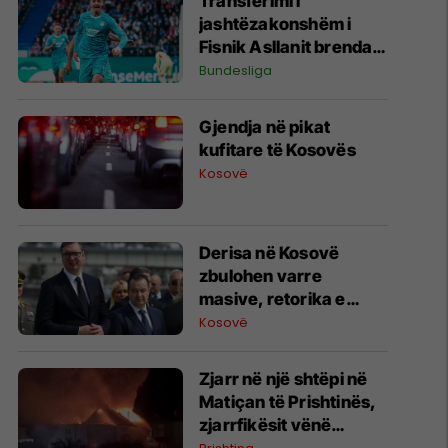
Transferimi i
jashtëzakonshëm i
Fisnik Asllanit brenda
Bundesligës po bëhet
Bundesliga
gjithnjë e më konkret -
detajet e fundit
Gjendja në pikat
kufitare të Kosovës
Kosovë
Derisa në Kosovë
zbulohen varre
masive, retorika e
zyrtarëve serbë
Kosovë
rikthen narrativat e
viteve ’90
Zjarr në një shtëpi në
Matiçan të Prishtinës,
zjarrfikësit vënë
situatën nën kontroll