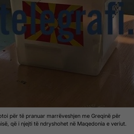
toi për të pranuar marrëveshjen me Greqinë për
ë, që i njejti të ndryshohet në Maqedonia e veriut.