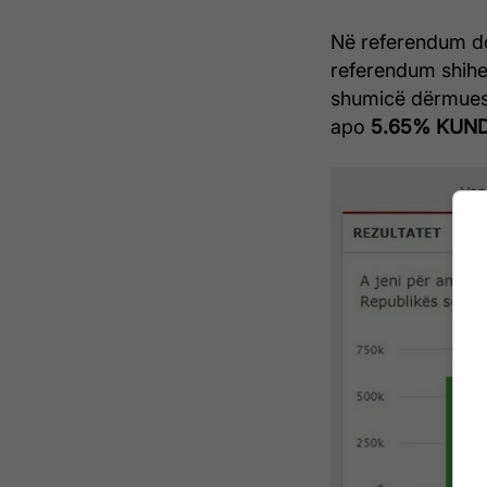
Në referendum d
referendum shihe
shumicë dërmue
apo
5.65% KUN