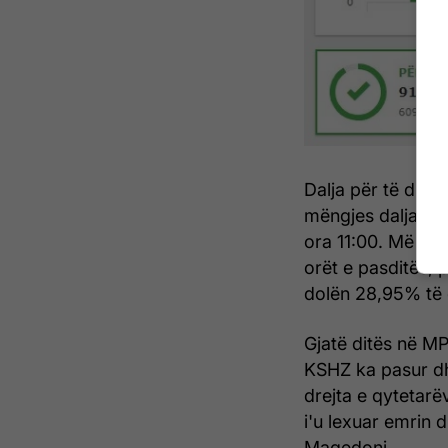
Dalja për të dhë
mëngjes dalja is
ora 11:00. Më von
orët e pasditës, 
dolën 28,95% të 
Gjatë ditës në MP
KSHZ ka pasur dh
drejta e qytetarë
i'u lexuar emrin 
Maqedoni.