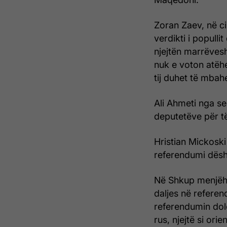
Zoran Zaev, në ci
verdikti i popull
njejtën marrëves
nuk e voton atëh
tij duhet të mbah
Ali Ahmeti nga se
deputetëve për t
Hristian Mickos
referendumi dësht
Në Shkup menjëhe
daljes në refere
referendumin dolë
rus, njejtë si orien