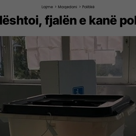
Lajme
>
Maqedoni
>
Politikë
shtoi, fjalën e kanë pol