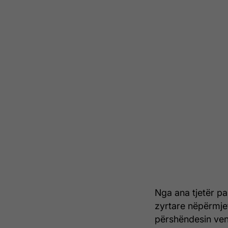
Nga ana tjetër pa
zyrtare nëpërmjet
përshëndesin ven