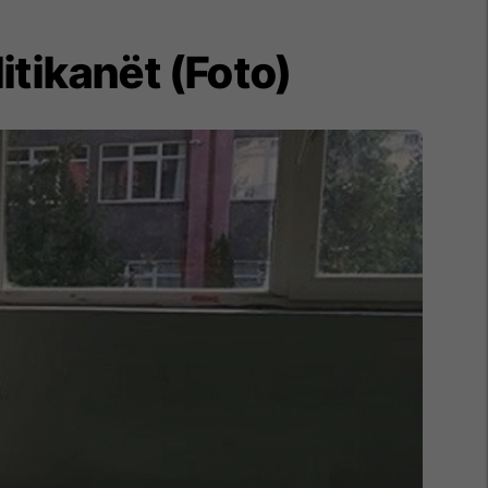
itikanët (Foto)