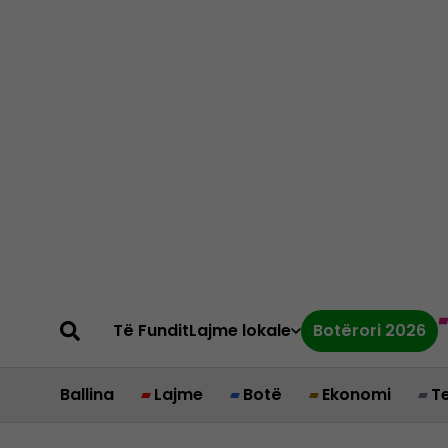
Të Fundit
Lajme lokale
Botërori 2026
Ballina
Lajme
Botë
Ekonomi
T