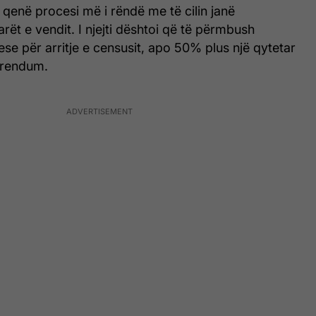
a qenë procesi më i rëndë me të cilin janë
arët e vendit. I njejti dështoi që të përmbush
se për arritje e censusit, apo 50% plus një qytetar
ferendum.