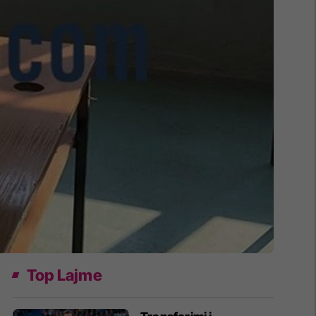
Top Lajme