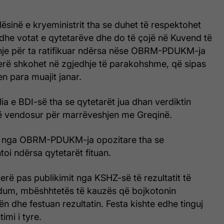
lësinë e kryeministrit tha se duhet të respektohet
it dhe votat e qytetarëve dhe do të çojë në Kuvend të
hje për ta ratifikuar ndërsa nëse OBRM-PDUKM-ja
erë shkohet në zgjedhje të parakohshme, që sipas
en para muajit janar.
lia e BDI-së tha se qytetarët jua dhan verdiktin
ë vendosur për marrëveshjen me Greqinë.
ki nga OBRM-PDUKM-ja opozitare tha se
oi ndërsa qytetarët fituan.
rë pas publikimit nga KSHZ-së të rezultatit të
ndum, mbëshhtetës të kauzës që bojkotonin
n dhe festuan rezultatin. Festa kishte edhe tinguj
timi i tyre.