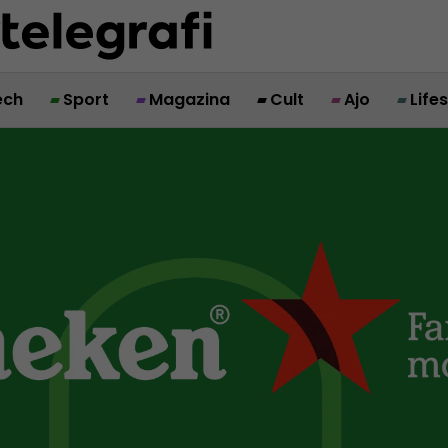
ech
Sport
Magazina
Cult
Ajo
Life