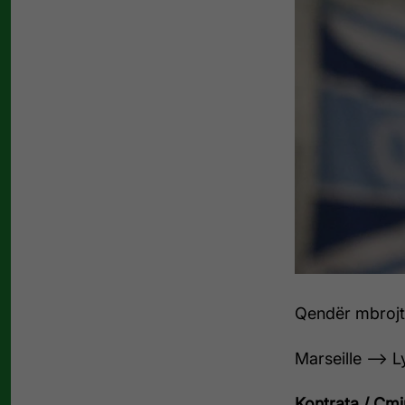
Qendër mbrojt
Marseille —> L
Kontrata / Çmim