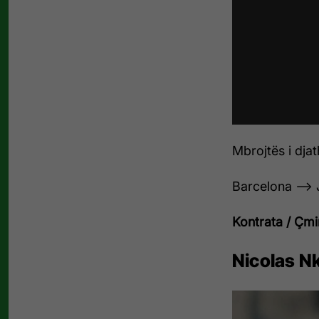
Mbrojtës i djat
Barcelona —> 
Kontrata / Çmim
Nicolas N