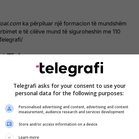
oal.com
ka përpiluar një formacion të mundshëm
ërbimet e të cilëve mund të siguroheshin me 110
Telegrafi/
t Zieler
Telegrafi asks for your consent to use your
personal data for the following purposes:
Personalised advertising and content, advertising and content
measurement, audience research and services development
Store and/or access information on a device
Learn more