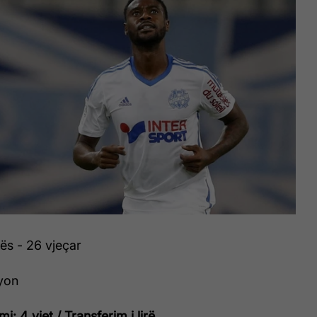
ës - 26 vjeçar
yon
i: 4 vjet / Transferim i lirë