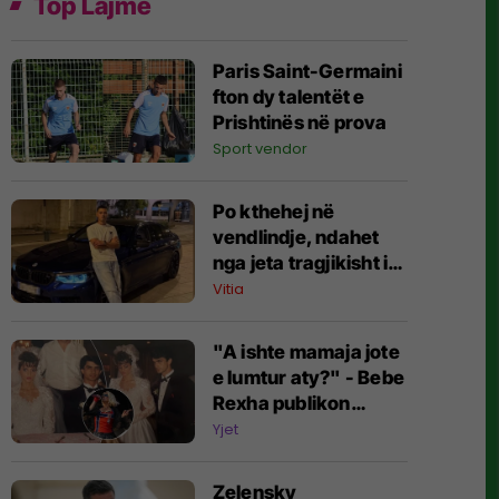
Top Lajme
Paris Saint-Germaini
fton dy talentët e
Prishtinës në prova
Sport vendor
Po kthehej në
vendlindje, ndahet
nga jeta tragjikisht i
riu nga Vitia
Vitia
"A ishte mamaja jote
e lumtur aty?" - Bebe
Rexha publikon
fotografi të rralla nga
Yjet
dasma shqiptare e
prindërve të saj por
Zelensky