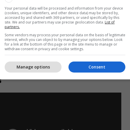
Your personal data will be processed and information from your device
(cookies, unique identifiers, and other device data) may be stored by,
accessed by and shared with 369 partners, or used specifically by this
site. We and our partners may use precise geolocation data.
List of
partners.
Some vendors may process your personal data on the basis of legitimate
eçar
interest, which you can object to by managing your options below. Look
for a link at the bottom of this page or in the site menu to manage or
withdraw consent in privacy and cookie settings.
eicester City
i : 4 vjet / 3 milionë euro
Manage options
Consent
s