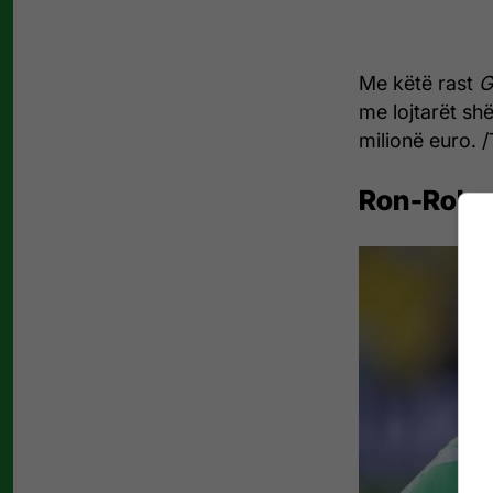
Me këtë rast
G
me lojtarët sh
milionë euro. /
Ron-Rober