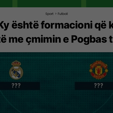
Sport
>
Futboll
 Ky është formacioni që
të me çmimin e Pogbas t