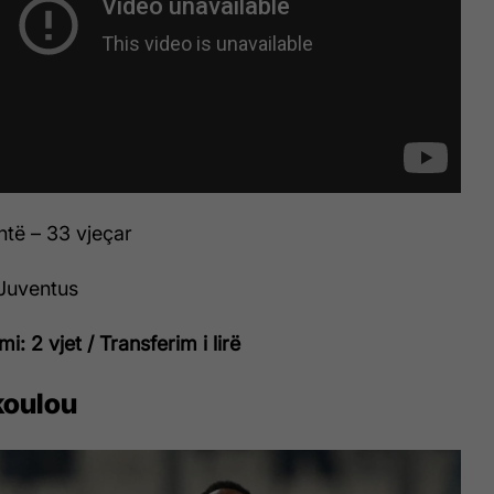
htë – 33 vjeçar
Juventus
i: 2 vjet / Transferim i lirë
koulou