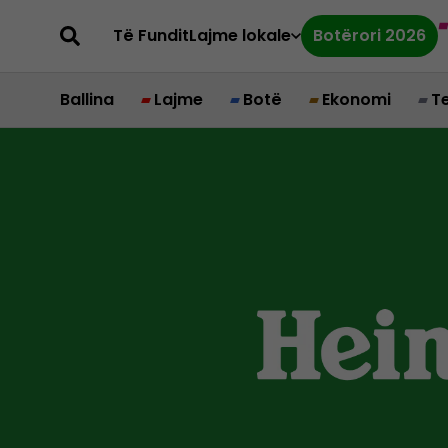
Të Fundit
Lajme lokale
Botërori 2026
Ballina
Lajme
Botë
Ekonomi
T