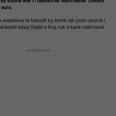
të shumë afër t’i bashkohet Manchester Unitedit
 euro.
 analistëve të futbollit ky është një çmim shumë i
arësisht kësaj Djajtë e Kuq nuk e kanë ndërmend