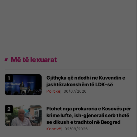
Më të lexuarat
Gjithçka që ndodhi në Kuvendin e
jashtëzakonshëm të LDK-së
Politikë
30/07/2026
Ftohet nga prokuroria e Kosovës për
krime lufte, ish-gjenerali serb thotë
se dikush e tradhtoi në Beograd
Kosovë
02/08/2026