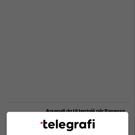
Arsenali do të tentojë për Banegan
edhe gjatë afatit kalimtar të verës
Premier League
19/02/2019