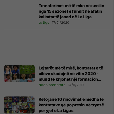
Transferimet më të mira në secilin
nga 15 sezonet e fundit në afatin
kalimtar të janari në La Liga
La Liga
17/01/2020
Lojtarët më të mirë, kontratat e të
cilëve skadojnë në vitin 2020 -
mund të krijohet një formacion
ëndrrash falas
Ndërkombëtare
14/11/2019
Këto janë 10 rinovimet e mëdha të
kontratave që po presin në tryezë
për yjet e La Ligas