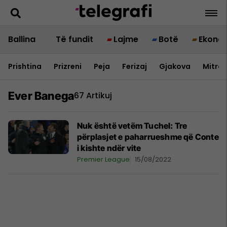
Ballina
Të fundit
Lajme
Botë
Ekono
Prishtina
Prizreni
Peja
Ferizaj
Gjakova
Mitrov
Ever Banega
67 Artikuj
Nuk është vetëm Tuchel: Tre
përplasjet e paharrueshme që Conte
i kishte ndër vite
Premier League
15/08/2022