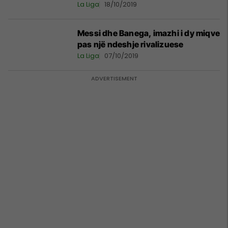
La Liga
18/10/2019
Messi dhe Banega, imazhi i dy miqve
pas një ndeshje rivalizuese
La Liga
07/10/2019