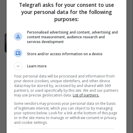
Telegrafi asks for your consent to use
Arsenali vazhdon interesimin për
your personal data for the following
Banegan
purposes:
Premier League
20/09/2018
Personalised advertising and content, advertising and
Emery e do Banegan te Arsenali
content measurement, audience research and
services development
Premier League
22/06/2018
Store and/or access information on a device
Learn more
1
Your personal data will be processed and information from
your device (cookies, unique identifiers, and other device
data) may be stored by, accessed by and shared with 369
partners, or used specifically by this site. We and our partners
may use precise geolocation data.
List of partners.
Some vendors may process your personal data on the basis
of legitimate interest, which you can object to by managing
your options below. Look for a link at the bottom of this page
or in the site menu to manage or withdraw consent in privacy
and cookie settings.