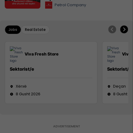
Petrol Company
Jobs
Real Estate
Viva Fresh Store
Viva 
Sektorist/e
Sektorist/e
Xërxë
Deçan
8 Gusht 2026
8 Gusht 2