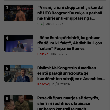
“Vrisni, vrisni shqiptarët”, skandal
në UFC Beograd: Buzukja u përball
me thirrje anti-shqiptare nga
tribunat
UFC
01/08/2026
"Nëse është përfshirë, ka gabuar
rëndë, nuk i falet", Abdixhiku i çon
“selam” Përparim Ramës
Politikë
30/07/2026
Bislimi: Në Kongresin Amerikan
është paraqitur rezoluta që
kundërshton mbajtjen e Asamblesë
Parlamentare të OSBE-së në
Kosovë
27/07/2026
Beograd
Pesë ditë pas marrjes së detyrës,
shefi i ri i ushtrisë ukrainase
urdhëron kontroll të madh