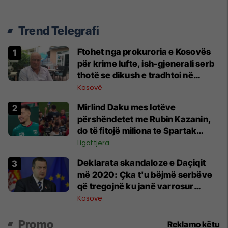
Trend Telegrafi
Ftohet nga prokuroria e Kosovës
për krime lufte, ish-gjenerali serb
thotë se dikush e tradhtoi në
Beograd
Kosovë
Mirlind Daku mes lotëve
përshëndetet me Rubin Kazanin,
do të fitojë miliona te Spartak
Moska
Ligat tjera
​Deklarata skandaloze e Daçiqit
më 2020: Çka t'u bëjmë serbëve
që tregojnë ku janë varrosur
shqiptarët në Serbi
Kosovë
Promo
Reklamo këtu