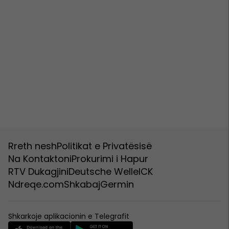
Rreth nesh
Politikat e Privatësisë
Na Kontaktoni
Prokurimi i Hapur
RTV Dukagjini
Deutsche Welle
ICK
Ndreqe.com
Shkabaj
Germin
Shkarkoje aplikacionin e Telegrafit