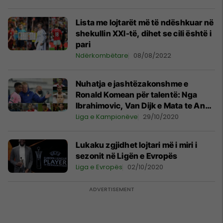
Lista me lojtarët më të ndëshkuar në
shekullin XXI-të, dihet se cili është i
pari
Ndërkombëtare
08/08/2022
Nuhatja e jashtëzakonshme e
Ronald Komean për talentë: Nga
Ibrahimovic, Van Dijk e Mata te Ansu
Fati e Pedri
Liga e Kampionëve
29/10/2020
Lukaku zgjidhet lojtari më i miri i
sezonit në Ligën e Evropës
Liga e Evropës
02/10/2020