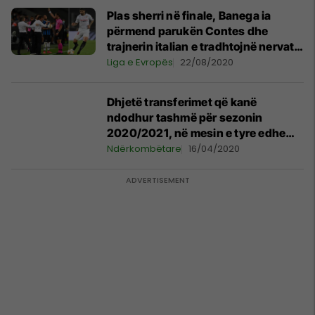
Plas sherri në finale, Banega ia
përmend parukën Contes dhe
trajnerin italian e tradhtojnë nervat:
Do të pres këtu pas ndeshjes
Liga e Evropës
22/08/2020
Dhjetë transferimet që kanë
ndodhur tashmë për sezonin
2020/2021, në mesin e tyre edhe
një shqiptar
Ndërkombëtare
16/04/2020