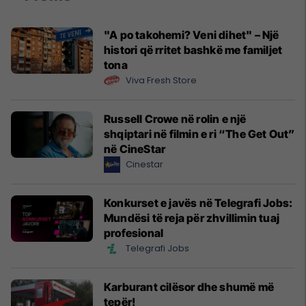
"A po takohemi? Veni dihet" – Një
histori që rritet bashkë me familjet
tona
Viva Fresh Store
Russell Crowe në rolin e një
shqiptari në filmin e ri “The Get Out”
në CineStar
Cinestar
Konkurset e javës në Telegrafi Jobs:
Mundësi të reja për zhvillimin tuaj
profesional
Telegrafi Jobs
Karburant cilësor dhe shumë më
tepër!