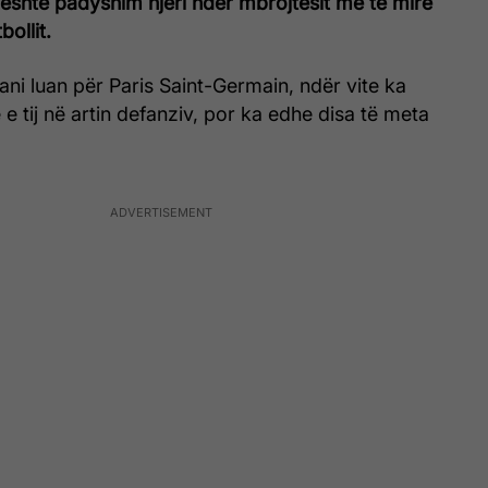
shtë padyshim njëri ndër mbrojtësit më të mirë
bollit.
i tani luan për Paris Saint-Germain, ndër vite ka
ë e tij në artin defanziv, por ka edhe disa të meta