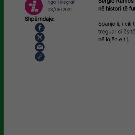
Sergio Ramos ë
Nga
Telegrafi
në histori të fut
08/08/2022
Spanjolli, i cil
treguar cilësit
në lojën e tij.