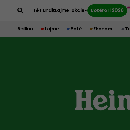
Të Fundit
Lajme lokale
Botërori 2026
Ballina
Lajme
Botë
Ekonomi
T