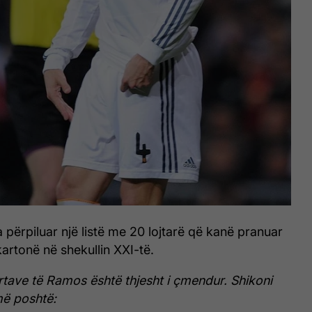
 përpiluar një listë me 20 lojtarë që kanë pranuar
artonë në shekullin XXI-të.
rtave të Ramos është thjesht i çmendur. Shikoni
më poshtë: