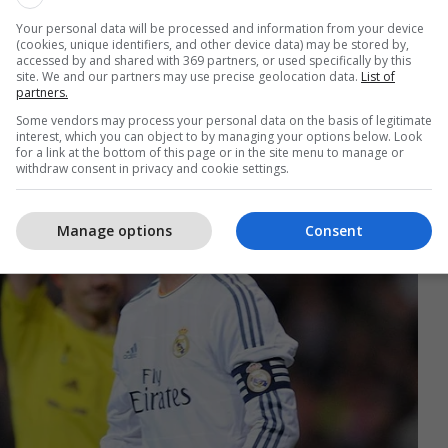
Your personal data will be processed and information from your device
(cookies, unique identifiers, and other device data) may be stored by,
accessed by and shared with 369 partners, or used specifically by this
site. We and our partners may use precise geolocation data.
List of
partners.
Some vendors may process your personal data on the basis of legitimate
interest, which you can object to by managing your options below. Look
for a link at the bottom of this page or in the site menu to manage or
withdraw consent in privacy and cookie settings.
Manage options
Consent