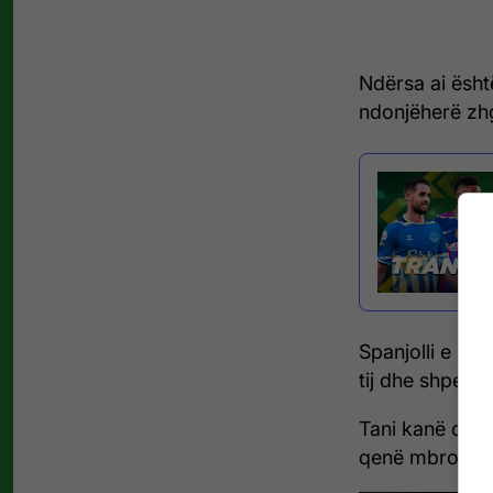
Ndërsa ai ësht
ndonjëherë zh
Spanjolli e ka
tij dhe shpesh
Tani kanë dalë 
qenë mbrojtësi 