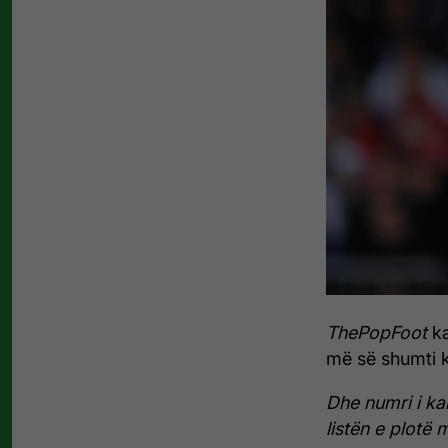
ThePopFoot
ka
më së shumti k
Dhe numri i ka
listën e plotë 