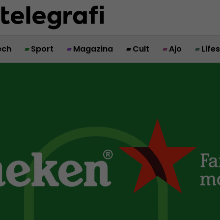
ech
Sport
Magazina
Cult
Ajo
Life