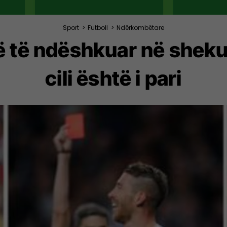
Sport
>
Futboll
>
Ndërkombëtare
ë të ndëshkuar në shekul
cili është i pari