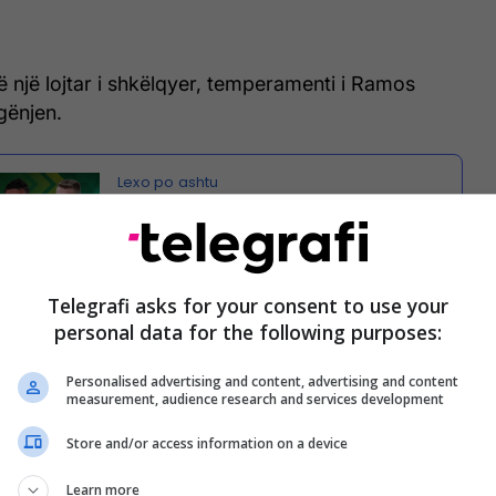
ë një lojtar i shkëlqyer, temperamenti i Ramos
gënjen.
Afati kalimtar veror 2022
Telegrafi asks for your consent to use your
personal data for the following purposes:
 humbur atë në fushë shumë herë gjatë karrierës së
 e gjen veten në telashe me gjyqtarët.
Personalised advertising and content, advertising and content
measurement, audience research and services development
statistikat që tregojnë se sa i padisiplinuar ka
Store and/or access information on a device
gjatë karrierës së tij.
Learn more