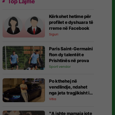
Top Lajme
Kërkohet hetime për
profilet e dyshuara të
rreme në Facebook
Siguri
Paris Saint-Germaini
fton dy talentët e
Prishtinës në prova
Sport vendor
Po kthehej në
vendlindje, ndahet
nga jeta tragjikisht i
riu nga Vitia
Vitia
"A ishte mamaja jote