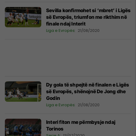
Sevilla konfirmohet si ‘mbret’ i Ligës
së Evropës, triumfon me rikthim në
finale ndaj Interit
Liga e Evropës
21/08/2020
Dy gola të shpejtë në finalen e Ligës
së Evropës, shënojnë De Jong dhe
Godin
Liga e Evropës
21/08/2020
Interi fiton me përmbysje ndaj
Torinos
Serie A
13/07/2020