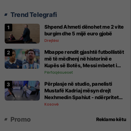
Trend Telegrafi
Shpend Ahmeti dënohet me 2 vite
burgim dhe 5 mijë euro gjobë
Drejtësi
Mbappe rendit gjashtë futbollistët
më të mëdhenj në historinë e
Kupës së Botës, Messi mbetet i
dyti
Përfaqësueset
Përplasje në studio, panelisti
Mustafë Kadriaj mësyn drejt
Nexhmedin Spahiut - ndërpritet
transmetimi
Kosovë
Promo
Reklamo këtu