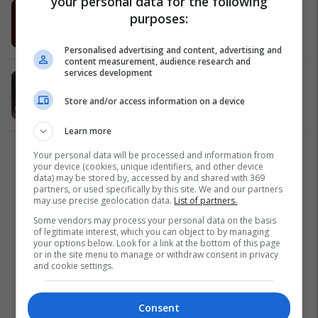
your personal data for the following
Godin përjashton rikthimin te
purposes:
Atletico Madridi
La Liga
02/05/2020
Personalised advertising and content, advertising and
content measurement, audience research and
services development
Godin pritet të transferohet te
Unitedi ose Tottenhami
Store and/or access information on a device
Serie A
12/04/2020
Learn more
Your personal data will be processed and information from
1
your device (cookies, unique identifiers, and other device
data) may be stored by, accessed by and shared with 369
partners, or used specifically by this site. We and our partners
may use precise geolocation data.
List of partners.
Some vendors may process your personal data on the basis
of legitimate interest, which you can object to by managing
your options below. Look for a link at the bottom of this page
or in the site menu to manage or withdraw consent in privacy
and cookie settings.
Consent