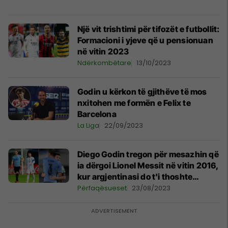
Një vit trishtimi për tifozët e futbollit:
Formacioni i yjeve që u pensionuan
në vitin 2023
Ndërkombëtare
13/10/2023
Godin u kërkon të gjithëve të mos
nxitohen me formën e Felix te
Barcelona
La Liga
22/09/2023
Diego Godin tregon për mesazhin që
ia dërgoi Lionel Messit në vitin 2016,
kur argjentinasi do t'i thoshte
lamtumirë Argjentinës
Përfaqësueset
23/08/2023