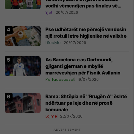
vodhi vëmendjen pas finales së
Kupës së Botës
Yjet
20/07/2026
Pse udhëtarët me përvojë vendosin
një rrotull letre higjienike në valixhe
Lifestyle
20/07/2026
As Barcelona e as Dortmundi,
gjiganti gjerman e mbyllë
marrëveshjen për Fisnik Asllanin
Përfaqësueset
19/07/2026
Rama: Shtëpia në "Rrugën A" është
ndërtuar pa leje dhe në pronë
komunale
Lajme
22/07/2026