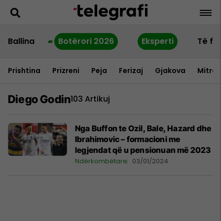
Ballina
Botërori 2026
Eksperti
Të fu
Prishtina
Prizreni
Peja
Ferizaj
Gjakova
Mitrov
Diego Godin
103 Artikuj
Nga Buffon te Ozil, Bale, Hazard dhe
Ibrahimovic – formacioni me
legjendat që u pensionuan më 2023
Ndërkombëtare
03/01/2024