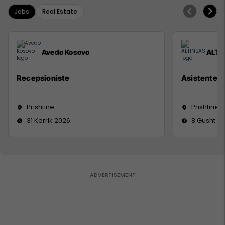
Jobs
Real Estate
Avedo Kosovo
ALTI
Recepsioniste
Asistente e
Prishtinë
Prishtinë
31 Korrik 2026
8 Gusht 2