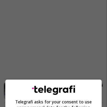
Chiellini: Nëse ka ndonjë futbollist si
unë, ai është Diego Godin
Serie A
13/05/2020
Telegrafi asks for your consent to use