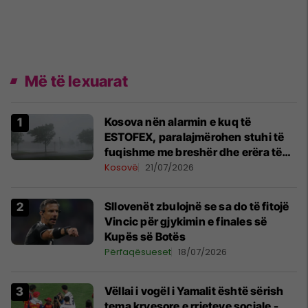
Më të lexuarat
Kosova nën alarmin e kuq të
ESTOFEX, paralajmërohen stuhi të
fuqishme me breshër dhe erëra të
forta
Kosovë
21/07/2026
Sllovenët zbulojnë se sa do të fitojë
Vincic për gjykimin e finales së
Kupës së Botës
Përfaqësueset
18/07/2026
Vëllai i vogël i Yamalit është sërish
tema kryesore e rrjeteve sociale -