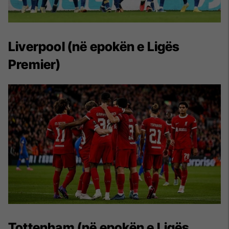
Liverpool (në epokën e Ligës
Premier)
Tottenham (në epokën e Ligës