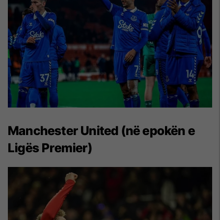
Manchester United (në epokën e
Ligës Premier)