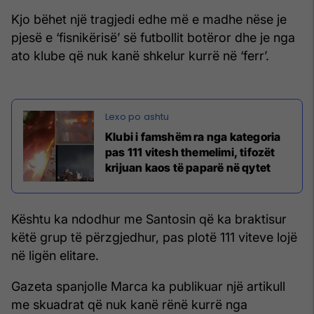
Kjo bëhet një tragjedi edhe më e madhe nëse je
pjesë e ‘fisnikërisë’ së futbollit botëror dhe je nga
ato klube që nuk kanë shkelur kurrë në ‘ferr’.
Klubi i famshëm ra nga kategoria
pas 111 vitesh themelimi, tifozët
krijuan kaos të paparë në qytet
Kështu ka ndodhur me Santosin që ka braktisur
këtë grup të përzgjedhur, pas plotë 111 viteve lojë
në ligën elitare.
Gazeta spanjolle Marca ka publikuar një artikull
me skuadrat që nuk kanë rënë kurrë nga