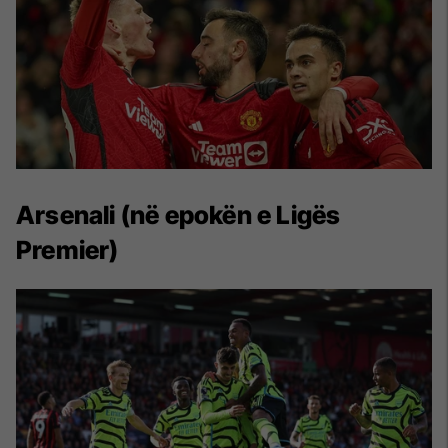
Arsenali (në epokën e Ligës
Premier)