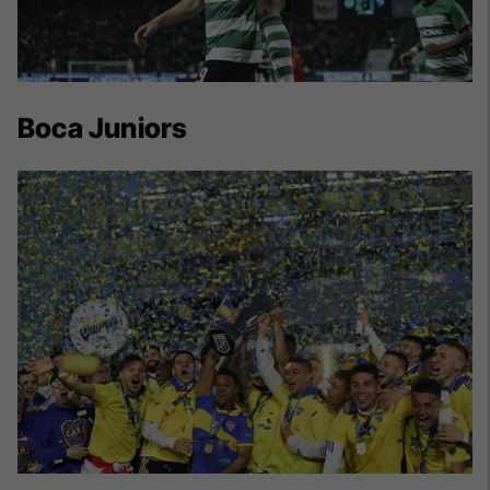
Boca Juniors