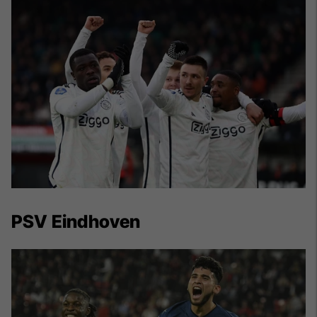
PSV Eindhoven