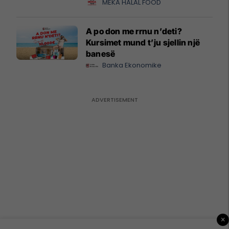
MEKA HALAL FOOD
A po don me rrnu n’deti?
Kursimet mund t’ju sjellin një
banesë
Banka Ekonomike
×