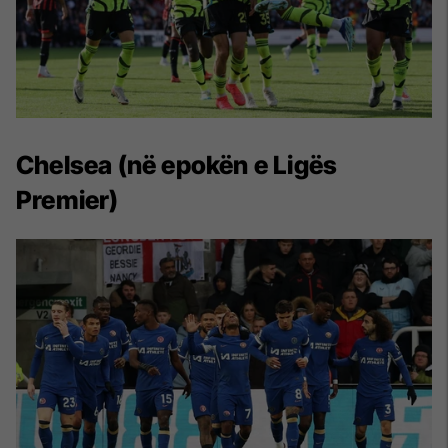
Chelsea (në epokën e Ligës
Premier)