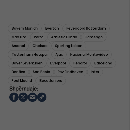
Bayern Munich
Everton
Feyenoord Rotterdam
Man Utd
Porto
Athletic Bilbao
Flamengo
Arsenal
Chelsea
Sporting Lisbon
Tottenham Hotspur
Ajax
Nacional Montevideo
Bayer Leverkusen
Liverpool
Penarol
Barcelona
Benfica
San Paolo
Psv Eindhoven
Inter
Real Madrid
Boca Juniors