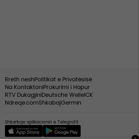
Rreth nesh
Politikat e Privatësisë
Na Kontaktoni
Prokurimi i Hapur
RTV Dukagjini
Deutsche Welle
ICK
Ndreqe.com
Shkabaj
Germin
Shkarkoje aplikacionin e Telegrafit
×