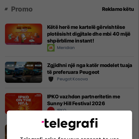
Promo
Reklamo këtu
Këtë herë me kartelë gërvishtëse
plotësisht digjitale dhe mbi 40 mijë
shpërblime instant!
Meridian
Zgjidhni një nga katër modelet tuaja
të preferuara Peugeot
Peugot Kosova
IPKO vazhdon partneritetin me
Sunny Hill Festival 2026
IPKO
EXPO DIASPORA 2026 mbahet më
3, 4 dhe 5 gusht në Prishtinë