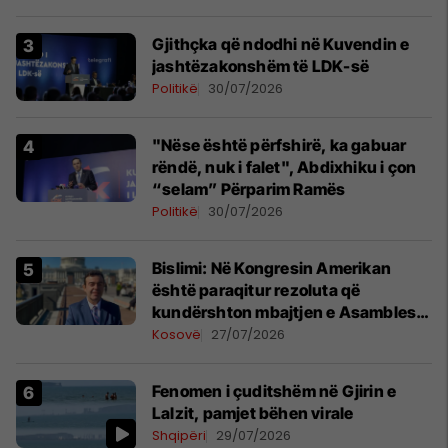
Gjithçka që ndodhi në Kuvendin e
jashtëzakonshëm të LDK-së
Politikë
30/07/2026
"Nëse është përfshirë, ka gabuar
rëndë, nuk i falet", Abdixhiku i çon
“selam” Përparim Ramës
Politikë
30/07/2026
Bislimi: Në Kongresin Amerikan
është paraqitur rezoluta që
kundërshton mbajtjen e Asamblesë
Parlamentare të OSBE-së në
Kosovë
27/07/2026
Beograd
Fenomen i çuditshëm në Gjirin e
Lalzit, pamjet bëhen virale
Shqipëri
29/07/2026