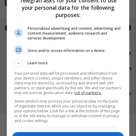
Telegrafi asks for your consent to use
Expo Prishtina
your personal data for the following
purposes:
Jobs
Real Estate
Personalised advertising and content, advertising and
content measurement, audience research and
services development
Store and/or access information on a device
Elkos Group
Elko
Learn more
Specialist Mishi (Kasap)
Punëtor në
Your personal data will be processed and information from
your device (cookies, unique identifiers, and other device
data) may be stored by, accessed by and shared with 369
Ferizaj
Xërxe
partners, or used specifically by this site. We and our partners
may use precise geolocation data.
List of partners.
3 Gusht 2026
20 Gusht 
Some vendors may process your personal data on the basis
of legitimate interest, which you can object to by managing
your options below. Look for a link at the bottom of this page
or in the site menu to manage or withdraw consent in privacy
and cookie settings.