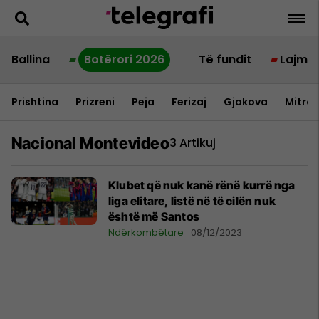
Ballina
Botërori 2026
Të fundit
Lajme
Prishtina
Prizreni
Peja
Ferizaj
Gjakova
Mitrov
Nacional Montevideo
3 Artikuj
Klubet që nuk kanë rënë kurrë nga
liga elitare, listë në të cilën nuk
është më Santos
Ndërkombëtare
08/12/2023