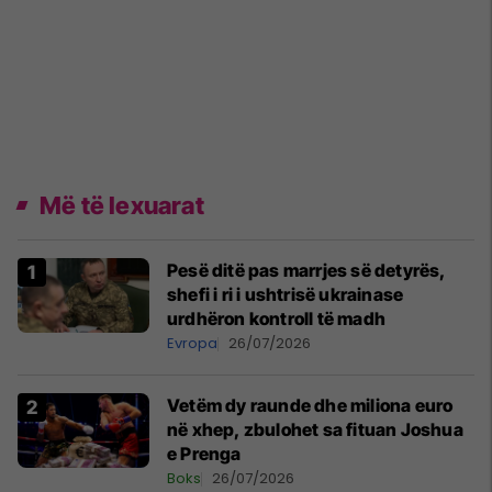
Më të lexuarat
Pesë ditë pas marrjes së detyrës,
shefi i ri i ushtrisë ukrainase
urdhëron kontroll të madh
Evropa
26/07/2026
Vetëm dy raunde dhe miliona euro
në xhep, zbulohet sa fituan Joshua
e Prenga
Boks
26/07/2026