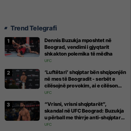
Trend Telegrafi
Dennis Buzukja mposhtet në
Beograd, vendimi i gjyqtarit
shkakton polemika të mëdha
UFC
‘Luftëtari’ shqiptar bën shqiponjën
në mes të Beogradit - serbët e
cilësojnë provokim, ai e cilëson
simbol të identitetit
UFC
“Vrisni, vrisni shqiptarët”,
skandal në UFC Beograd: Buzukja
u përball me thirrje anti-shqiptare
nga tribunat
UFC