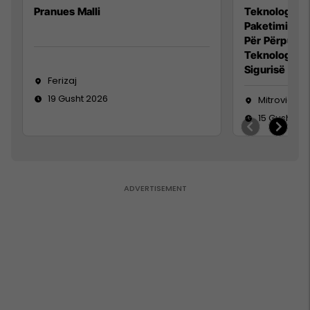
Pranues Malli
Teknolog/e p
Paketimin e 
Për Përpunim
Teknolog/e 
Sigurisë së 
Ferizaj
19 Gusht 2026
Mitrovicë
15 Gusht 20