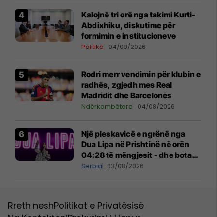
Kalojnë tri orë nga takimi Kurti-
Abdixhiku, diskutime për
formimin e institucioneve
Politikë
04/08/2026
Rodri merr vendimin për klubin e
radhës, zgjedh mes Real
Madridit dhe Barcelonës
Ndërkombëtare
04/08/2026
Një pleskavicë e ngrënë nga
Dua Lipa në Prishtinë në orën
04:28 të mëngjesit - dhe bota
digjitale serbe shpall gjendjen e
Serbia
03/08/2026
luftës
Rreth nesh
Politikat e Privatësisë