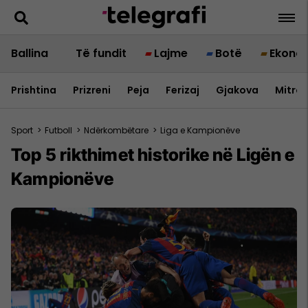
Ballina
Të fundit
Lajme
Botë
Ekono
Prishtina
Prizreni
Peja
Ferizaj
Gjakova
Mitrov
Sport
>
Futboll
>
Ndërkombëtare
>
Liga e Kampionëve
Top 5 rikthimet historike në Ligën e
Kampionëve