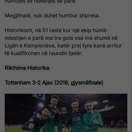
humbjes së ndeshjes së parë.
Megjithatë, nuk duhet humbur shpresa.
Historikisht, në 51 raste kur një ekip humb
ndeshjen e parë me tre gola ose më shumë në
Ligën e Kampionëve, katër prej tyre kanë arritur
të kualifikohen në raundin tjetër.
Rikthime Historike
Tottenham 3-2 Ajax (2019, gjysmëfinale)