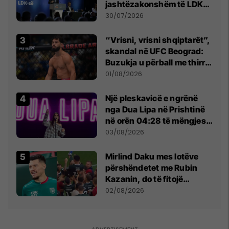
jashtëzakonshëm të LDK-
së
30/07/2026
“Vrisni, vrisni shqiptarët”,
skandal në UFC Beograd:
Buzukja u përball me thirrje
anti-shqiptare nga
01/08/2026
tribunat
Një pleskavicë e ngrënë
nga Dua Lipa në Prishtinë
në orën 04:28 të mëngjesit
- dhe bota digjitale serbe
03/08/2026
shpall gjendjen e luftës
Mirlind Daku mes lotëve
përshëndetet me Rubin
Kazanin, do të fitojë
miliona te Spartak Moska
02/08/2026