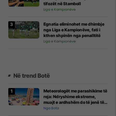
tifozët në Stamboll
Liga e Kampionëve
Egnatia eliminohet me dhimbje
nga Liga e Kampionëve, fati i
kthen shpinën nga penalltitë
Liga e Kampionëve
Në trend Botë
Meteorologët me parashikime të
reja: Ndryshime ekstreme,
muajt e ardhshëm do të jenë të
pazakontë
Nga Bota