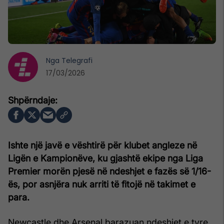
Nga
Telegrafi
17/03/2026
Ishte një javë e vështirë për klubet angleze në
Ligën e Kampionëve, ku gjashtë ekipe nga Liga
Premier morën pjesë në ndeshjet e fazës së 1/16-
ës, por asnjëra nuk arriti të fitojë në takimet e
para.
Newcastle dhe Arsenal barazuan ndeshjet e tyre,