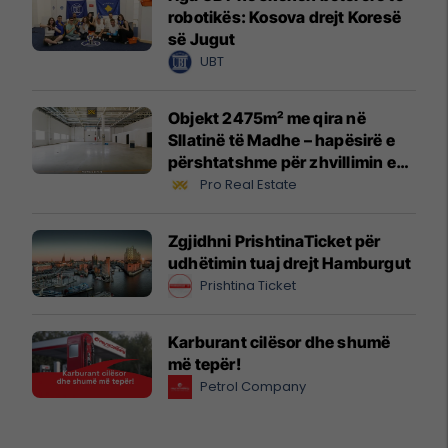
robotikës: Kosova drejt Koresë
së Jugut
UBT
Objekt 2475m² me qira në
Sllatinë të Madhe – hapësirë e
përshtatshme për zhvillimin e
biznesit #16068
Pro Real Estate
Zgjidhni PrishtinaTicket për
udhëtimin tuaj drejt Hamburgut
Prishtina Ticket
Karburant cilësor dhe shumë
më tepër!
Petrol Company