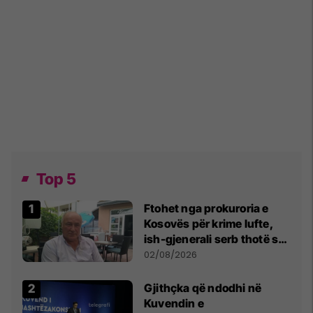
Top 5
Ftohet nga prokuroria e
Kosovës për krime lufte,
ish-gjenerali serb thotë se
dikush e tradhtoi në
02/08/2026
Beograd
Gjithçka që ndodhi në
Kuvendin e