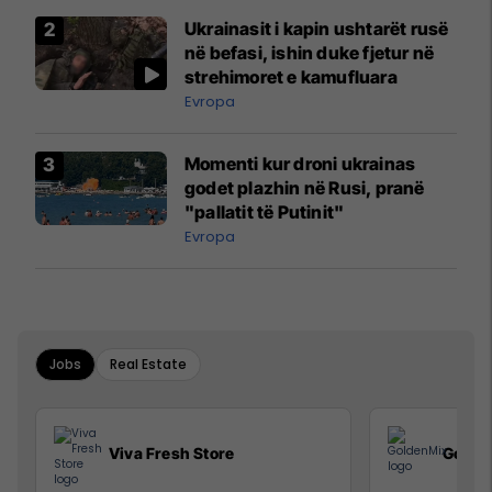
Ukrainasit i kapin ushtarët rusë
në befasi, ishin duke fjetur në
strehimoret e kamufluara
Evropa
Momenti kur droni ukrainas
godet plazhin në Rusi, pranë
"pallatit të Putinit"
Evropa
Jobs
Real Estate
Viva Fresh Store
Golde