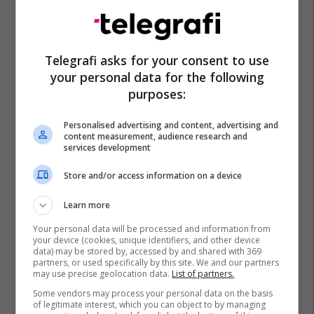
Bayer Leverkusen
Galatasaray
Liverpool
Tottenham Hotspur
Chelsea
Man City
Atletico Madrid
Psg
Bodo Glimt
Sporting Cp
Telegrafi asks for your consent to use
Ajax
Barcelona
As Roma
Deportivo La Coruna
your personal data for the following
purposes:
Ac Milan
Personalised advertising and content, advertising and
content measurement, audience research and
services development
Store and/or access information on a device
Learn more
Your personal data will be processed and information from
your device (cookies, unique identifiers, and other device
data) may be stored by, accessed by and shared with 369
partners, or used specifically by this site. We and our partners
may use precise geolocation data.
List of partners.
Some vendors may process your personal data on the basis
of legitimate interest, which you can object to by managing