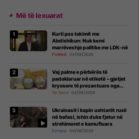
Më të lexuarat
Kurti pas takimit me
Abdixhikun: Nuk kemi
marrëveshje politike me LDK-në
Politikë
04/08/2026
Vaj palme e përbërës të
padeklaruar në etiketë – gjetjet
kryesore të prezantuara nga
AUV-i pas kontrollit në sektorin
Të Tjera
04/08/2026
e qumështit
Ukrainasit i kapin ushtarët rusë
në befasi, ishin duke fjetur në
strehimoret e kamufluara
Evropa
04/08/2026