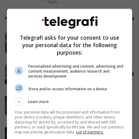
Tech
Promo
Reklamo këtu
Ëmbëlsia e Bajramit me produktet
Telegrafi asks for your consent to use
Liri
your personal data for the following
Liri Prizren
purposes:
Personalised advertising and content, advertising and
Qetësi, natyrë dhe hapësirë - shtëpi
content measurement, audience research and
në Lagjen e Gjelbër në shitje #15009
services development
Pro Real Estate
Store and/or access information on a device
Uji Donat - Kujdesuni për tretjen
Learn more
tuaj, kujdesuni për veten tuaj
Your personal data will be processed and information from
Donat
your device (cookies, unique identifiers, and other device
data) may be stored by, accessed by and shared with 369
partners, or used specifically by this site. We and our partners
Pixels hap thirrjen për trajnimin
may use precise geolocation data.
List of partners.
profesional për kamerë “From Zero