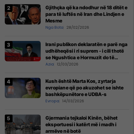
Gjithçka që ka ndodhur në 18 ditët e
para të luftës në Iran dhe Lindjen e
Mesme
Nga Bota
28/02/2026
Irani publikon deklaratën e parë nga
udhëheqësi i ri suprem - i cili thotë
se Ngushtica e Hormuzit do të
mbetet e mbyllur
Azia
12/03/2026
Kush është Marta Kos, zyrtarja
evropiane që po akuzohet se ishte
bashkëpunëtore e UDBA-s
Evropa
14/03/2026
Gjermania tejkaloi Kinën, bëhet
eksportuesi i katërt më i madh i
armëve në botë