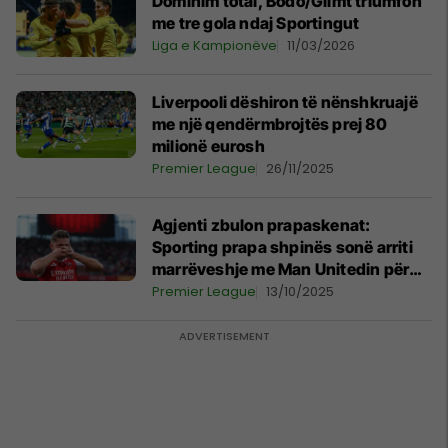
Dominim total, Bodo/Glimt triumfon
me tre gola ndaj Sportingut
Liga e Kampionëve
11/03/2026
Liverpooli dëshiron të nënshkruajë
me një qendërmbrojtës prej 80
milionë eurosh
Premier League
26/11/2025
Agjenti zbulon prapaskenat:
Sporting prapa shpinës sonë arriti
marrëveshje me Man Unitedin për
Gyokeres
Premier League
13/10/2025