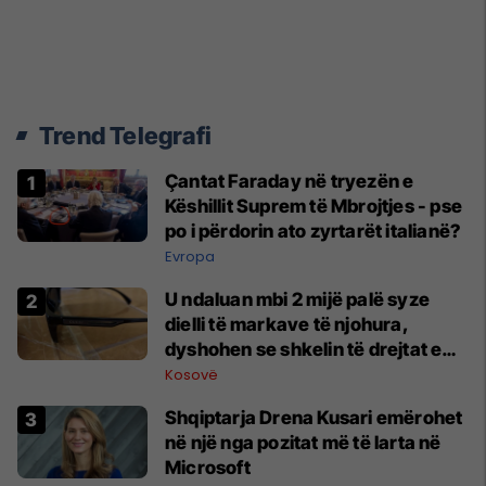
Trend Telegrafi
Çantat Faraday në tryezën e
Këshillit Suprem të Mbrojtjes - pse
po i përdorin ato zyrtarët italianë?
Evropa
U ndaluan mbi 2 mijë palë syze
dielli të markave të njohura,
dyshohen se shkelin të drejtat e
pronësisë intelektuale
Kosovë
Shqiptarja Drena Kusari emërohet
në një nga pozitat më të larta në
Microsoft