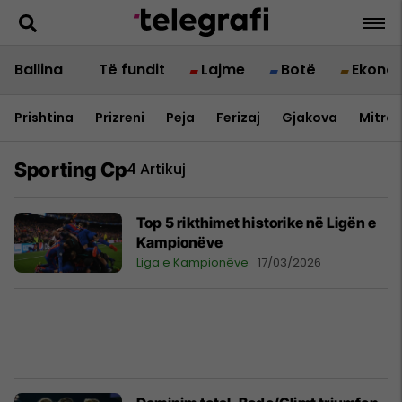
Ballina
Të fundit
Lajme
Botë
Ekono
Prishtina
Prizreni
Peja
Ferizaj
Gjakova
Mitrov
Sporting Cp
4 Artikuj
Top 5 rikthimet historike në Ligën e
Kampionëve
Liga e Kampionëve
17/03/2026