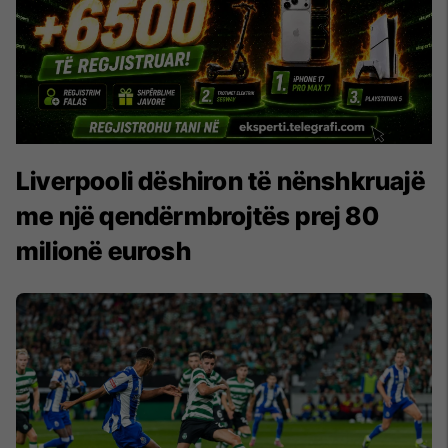
Liverpooli dëshiron të nënshkruajë
me një qendërmbrojtës prej 80
milionë eurosh