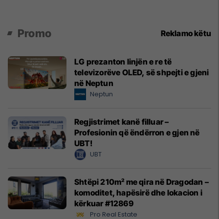
Promo
Reklamo këtu
LG prezanton linjën e re të
televizorëve OLED, së shpejti e gjeni
në Neptun
Neptun
Regjistrimet kanë filluar –
Profesionin që ëndërron e gjen në
UBT!
UBT
Shtëpi 210m² me qira në Dragodan –
komoditet, hapësirë dhe lokacion i
kërkuar #12869
Pro Real Estate