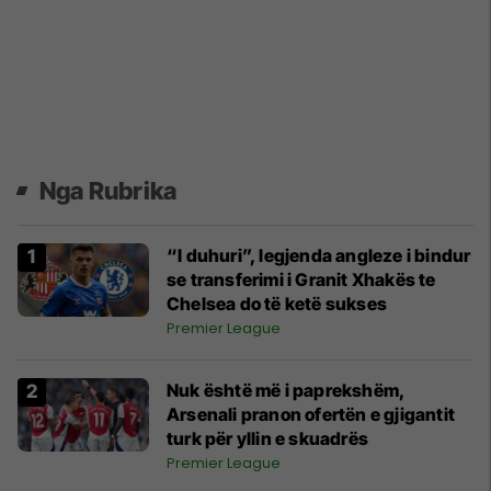
Nga Rubrika
“I duhuri”, legjenda angleze i bindur
se transferimi i Granit Xhakës te
Chelsea do të ketë sukses
Premier League
Nuk është më i paprekshëm,
Arsenali pranon ofertën e gjigantit
turk për yllin e skuadrës
Premier League