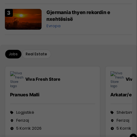
Gjermania thyen rekordin e
nxehtësisë
Evropa
Jobs
Real Estate
Viva Fresh Store
Viva 
Pranues Malli
Arkatar/e
Logjistikë
Shërbime 
Ferizaj
Ferizaj
5 Korrik 2026
5 Korrik 2