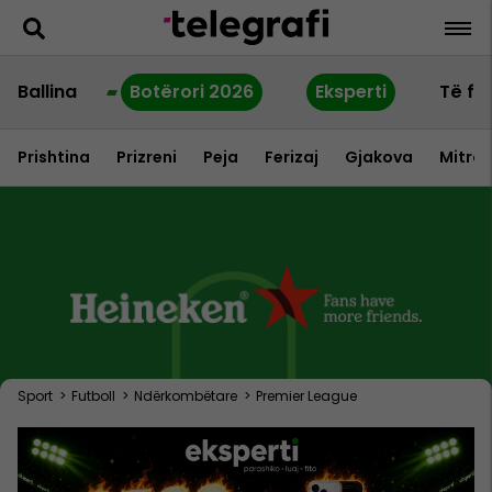
Ballina
Botërori 2026
Eksperti
Të fu
Prishtina
Prizreni
Peja
Ferizaj
Gjakova
Mitrov
Sport
>
Futboll
>
Ndërkombëtare
>
Premier League