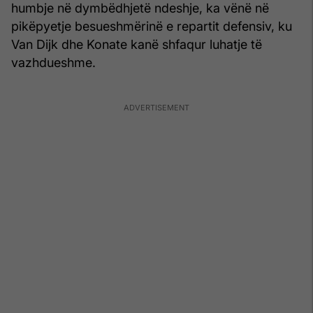
humbje në dymbëdhjetë ndeshje, ka vënë në
pikëpyetje besueshmërinë e repartit defensiv, ku
Van Dijk dhe Konate kanë shfaqur luhatje të
vazhdueshme.