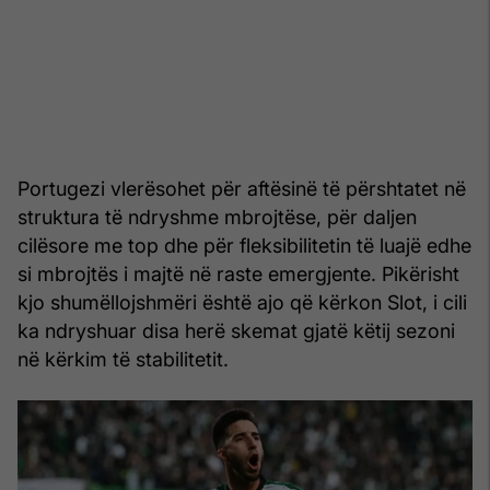
Portugezi vlerësohet për aftësinë të përshtatet në
struktura të ndryshme mbrojtëse, për daljen
cilësore me top dhe për fleksibilitetin të luajë edhe
si mbrojtës i majtë në raste emergjente. Pikërisht
kjo shumëllojshmëri është ajo që kërkon Slot, i cili
ka ndryshuar disa herë skemat gjatë këtij sezoni
në kërkim të stabilitetit.