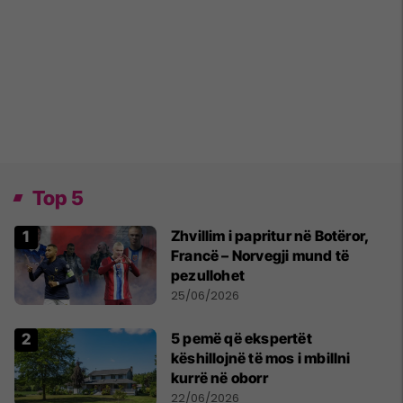
Top 5
Zhvillim i papritur në Botëror,
Francë – Norvegji mund të
pezullohet
25/06/2026
5 pemë që ekspertët
këshillojnë të mos i mbillni
kurrë në oborr
22/06/2026