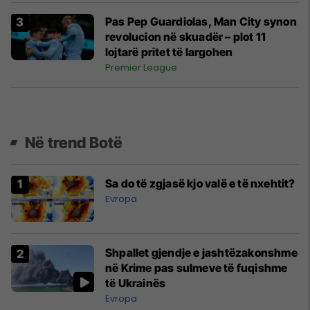
Pas Pep Guardiolas, Man City synon
revolucion në skuadër – plot 11
lojtarë pritet të largohen
Premier League
Në trend Botë
Sa do të zgjasë kjo valë e të nxehtit?
Evropa
Shpallet gjendje e jashtëzakonshme
në Krime pas sulmeve të fuqishme
të Ukrainës
Evropa