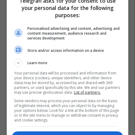
Telegrafi asks for your consent to use
your personal data for the following
purposes:
Personalised advertising and content, advertising and
content measurement, audience research and
services development
Store and/or access information on a device
Learn more
Your personal data will be processed and information from
your device (cookies, unique identifiers, and other device
data) may be stored by, accessed by and shared with 369
partners, or used specifically by this site. We and our partners
may use precise geolocation data.
List of partners.
Some vendors may process your personal data on the basis
of legitimate interest, which you can object to by managing
your options below. Look for a link at the bottom of this page
or in the site menu to manage or withdraw consent in privacy
and cookie settings.