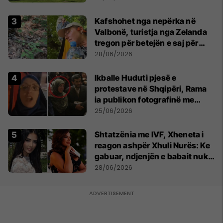
Kafshohet nga nepërka në
Valbonë, turistja nga Zelanda
tregon për betejën e saj për
mbijetesë
28/06/2026
Ikballe Huduti pjesë e
protestave në Shqipëri, Rama
ia publikon fotografinë me
Ahmadinejadin e Iranit
25/06/2026
Shtatzënia me IVF, Xheneta i
reagon ashpër Xhuli Nurës: Ke
gabuar, ndjenjën e babait nuk
mund t'ia plotësosh kurrë
28/06/2026