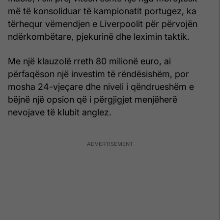
më të konsoliduar të kampionatit portugez, ka
tërhequr vëmendjen e Liverpoolit për përvojën
ndërkombëtare, pjekurinë dhe leximin taktik.
Me një klauzolë rreth 80 milionë euro, ai
përfaqëson një investim të rëndësishëm, por
mosha 24-vjeçare dhe niveli i qëndrueshëm e
bëjnë një opsion që i përgjigjet menjëherë
nevojave të klubit anglez.