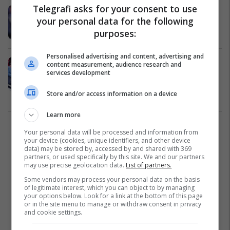
Telegrafi asks for your consent to use
Liverpooli i beson Arne Slot, ia
your personal data for the following
premton katër transferime
purposes:
Premier League
28/05/2026
Personalised advertising and content, advertising and
Çfarë duhet të jenë prioritetet e
content measurement, audience research and
services development
Liverpoolit dhe Arne Slot pas një
sezoni zhgënjyes?
Store and/or access information on a device
Premier League
26/05/2026
Learn more
1
Your personal data will be processed and information from
your device (cookies, unique identifiers, and other device
data) may be stored by, accessed by and shared with 369
partners, or used specifically by this site. We and our partners
may use precise geolocation data.
List of partners.
Some vendors may process your personal data on the basis
of legitimate interest, which you can object to by managing
your options below. Look for a link at the bottom of this page
or in the site menu to manage or withdraw consent in privacy
and cookie settings.