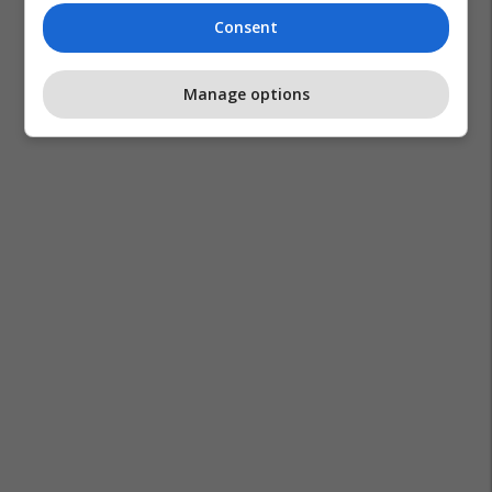
Consent
Manage options