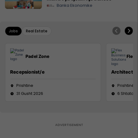
Banka Ekonomike
Jobs
Real Estate
Padel Zone
Flex 
Recepsionist/e
Architect
Prishtine
Prishtinë
31 Gusht 2026
6 Shtator 