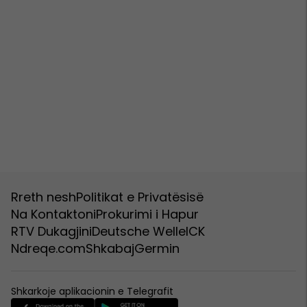
Rreth nesh
Politikat e Privatësisë
Na Kontaktoni
Prokurimi i Hapur
RTV Dukagjini
Deutsche Welle
ICK
Ndreqe.com
Shkabaj
Germin
Shkarkoje aplikacionin e Telegrafit