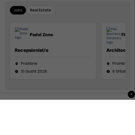
Jobs
Real Estate
Padel Zone
Flex B
Recepsionist/e
Architect
Prishtine
Prishtinë
31 Gusht 2026
6 Shtator 2
×