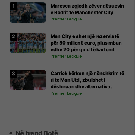
Maresca zgjedh zëvendësuesin
e Rodrit te Manchester City
Premier League
Man City e shet një rezervistë
për 50 milionë euro, plus mban
edhe 20 për qind të kartonit
Premier League
Carrick kërkon një nënshkrim të
ri te Man Utd, zbulohet i
dëshiruari dhe alternativat
Premier League
Në trend Botë