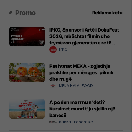
Promo
Reklamo këtu
IPKO, Sponsor i Artë i DokuFest
2026, mbështet filmin dhe
frymëzon gjeneratën e re të
krijuesve
IPKO
Pashtetat MEKA - zgjedhje
praktike për mëngjes, piknik
dhe rrugë
MEKA HALAL FOOD
A po don me rrnu n’deti?
Kursimet mund t’ju sjellin një
banesë
Banka Ekonomike