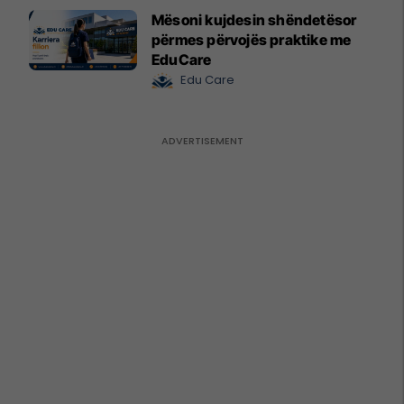
Mësoni kujdesin shëndetësor
përmes përvojës praktike me
EduCare
Edu Care