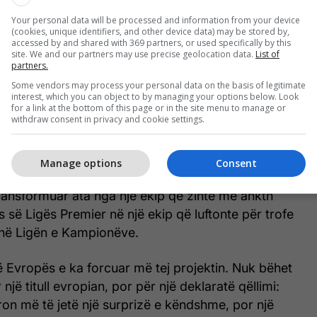
Your personal data will be processed and information from your device
(cookies, unique identifiers, and other device data) may be stored by,
accessed by and shared with 369 partners, or used specifically by this
site. We and our partners may use precise geolocation data.
List of
partners.
Some vendors may process your personal data on the basis of legitimate
interest, which you can object to by managing your options below. Look
for a link at the bottom of this page or in the site menu to manage or
withdraw consent in privacy and cookie settings.
Villas në vitet e fundit ka qenë spektakolare.
Manage options
Consent
t ndryshoi plotësisht peizazhin konkurrues të
 transformuar ata nga një ekip që zinte me ankth
s së Ligës Premier në një ekip që luftonte për trofe
 në Ligën e Kampionëve.
së Evropës e ka forcuar më tej projektin. Nuk bëhet
 një titull evropian, por për një deklaratë qëllimi:
iron më të jetë një surprizë e këndshme, por një