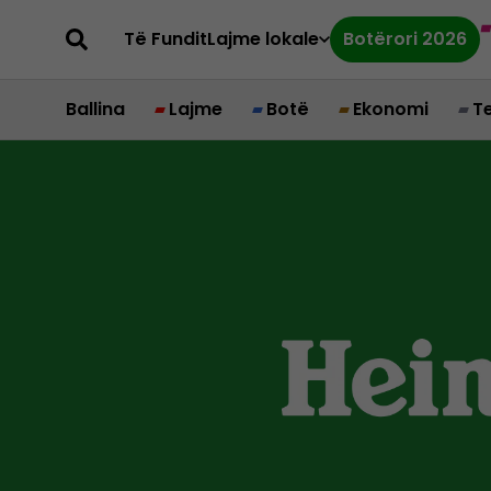
Të Fundit
Lajme lokale
Botërori 2026
Ballina
Lajme
Botë
Ekonomi
T