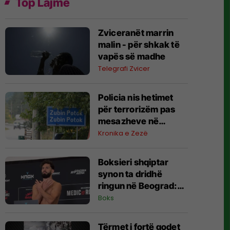
Top Lajme
Zviceranët marrin
malin - për shkak të
vapës së madhe
Telegrafi Zvicer
Policia nis hetimet
për terrorizëm pas
mesazheve në
Zubin-Potok
Kronika e Zezë
Boksieri shqiptar
synon ta dridhë
ringun në Beograd:
Jam gati, Zoti e
Boks
bekoftë Shqipërinë
Tërmet i fortë godet