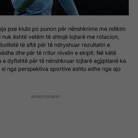
eja pse klubi po punon për nënshkrime me ndikim
mi nuk është vetëm të shtojë lojtarë me rotacion,
tbollistë të aftë për të ndryshuar rezultatin e
dha dhe për të rritur nivelin e ekipit. Në këtë
 e dyfishtë për të nënshkruar lojtarë egjiptianë ka
si nga perspektiva sportive ashtu edhe nga ajo