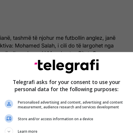
ianë, tashmë të njohur me futbollin anglez, janë
ektiva: Mohamed Salah, i cili do të largohet nga
verë, dhe sulmuesi i Manchester Cityt, Omar
li ende nuk ka gjetur rëndësinë që priste në
Telegrafi asks for your consent to use your
personal data for the following purposes:
Personalised advertising and content, advertising and content
measurement, audience research and services development
Store and/or access information on a device
Learn more