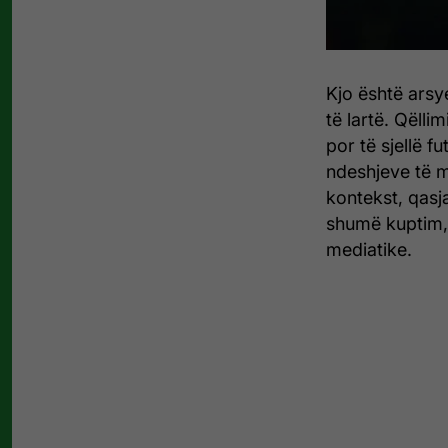
Kjo është arsy
të lartë. Qëlli
por të sjellë fu
ndeshjeve të më
kontekst, qasja
shumë kuptim, 
mediatike.