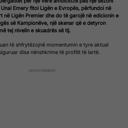
 përgatitet për një verë ambicioze pas një sezoni
 i Unai Emery fitoi Ligën e Evropës, përfundoi në
rt në Ligën Premier dhe do të garojë në edicionin e
igës së Kampionëve, një skenar që e detyron
më tej nivelin e skuadrës së tij.
duan të shfrytëzojnë momentumin e tyre aktual
siguruar disa nënshkrime të profilit të lartë.