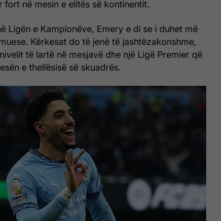
 fort në mesin e elitës së kontinentit.
në Ligën e Kampionëve, Emery e di se i duhet më
muese. Kërkesat do të jenë të jashtëzakonshme,
nivelit të lartë në mesjavë dhe një Ligë Premier që
esën e thellësisë së skuadrës.