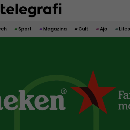
ech
Sport
Magazina
Cult
Ajo
Life