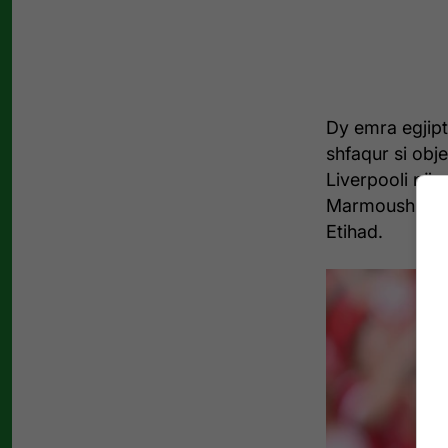
Dy emra egjipt
shfaqur si obj
Liverpooli në 
Marmoush, i ci
Etihad.