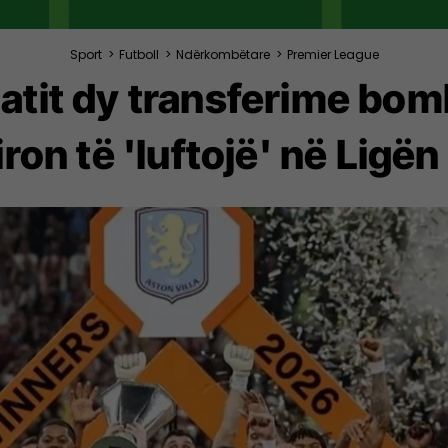
Sport
>
Futboll
>
Ndërkombëtare
>
Premier League
gatit dy transferime bom
ron të 'luftojë' në Lig