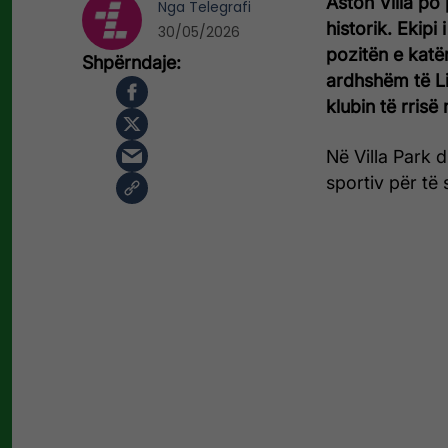
Aston Villa po
Nga
Telegrafi
historik. Ekipi
30/05/2026
pozitën e katë
ardhshëm të L
klubin të rrisë 
Në Villa Park 
sportiv për të 