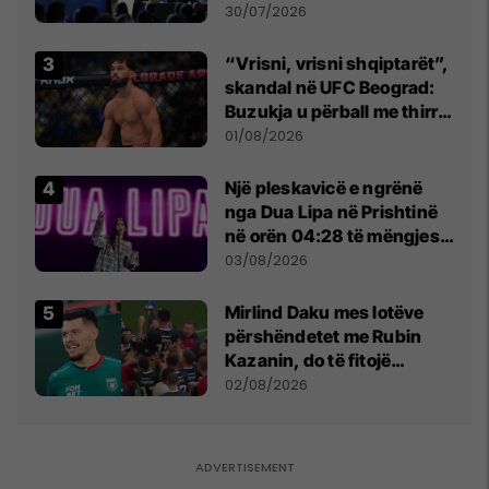
së
30/07/2026
“Vrisni, vrisni shqiptarët”,
skandal në UFC Beograd:
Buzukja u përball me thirrje
anti-shqiptare nga
01/08/2026
tribunat
Një pleskavicë e ngrënë
nga Dua Lipa në Prishtinë
në orën 04:28 të mëngjesit
- dhe bota digjitale serbe
03/08/2026
shpall gjendjen e luftës
Mirlind Daku mes lotëve
përshëndetet me Rubin
Kazanin, do të fitojë
miliona te Spartak Moska
02/08/2026