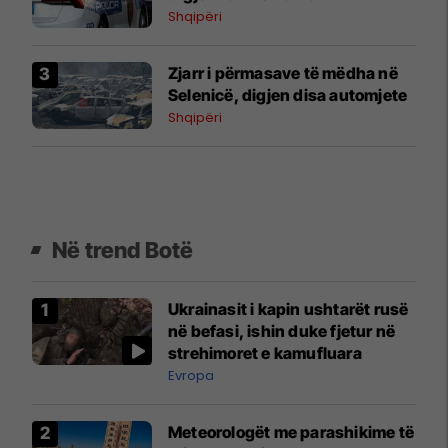
Shqipëri
Zjarr i përmasave të mëdha në
Selenicë, digjen disa automjete
Shqipëri
Në trend Botë
Ukrainasit i kapin ushtarët rusë
në befasi, ishin duke fjetur në
strehimoret e kamufluara
Evropa
Meteorologët me parashikime të