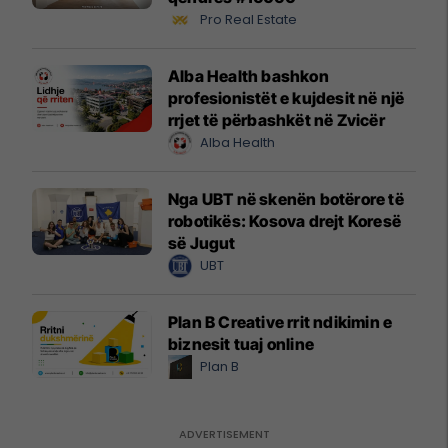
Pro Real Estate
Alba Health bashkon
profesionistët e kujdesit në një
rrjet të përbashkët në Zvicër
Alba Health
Nga UBT në skenën botërore të
robotikës: Kosova drejt Koresë
së Jugut
UBT
Plan B Creative rrit ndikimin e
biznesit tuaj online
Plan B