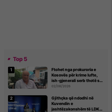
Top 5
Ftohet nga prokuroria e
Kosovës për krime lufte,
ish-gjenerali serb thotë se
dikush e tradhtoi në
02/08/2026
Beograd
Gjithçka që ndodhi në
Kuvendin e
jashtëzakonshëm të LDK-