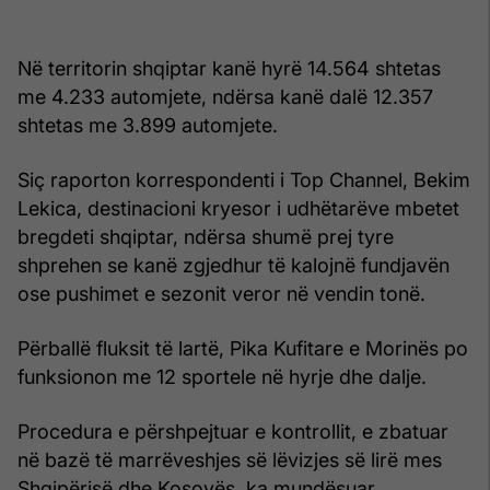
Në territorin shqiptar kanë hyrë 14.564 shtetas
me 4.233 automjete, ndërsa kanë dalë 12.357
shtetas me 3.899 automjete.
Siç raporton korrespondenti i Top Channel, Bekim
Lekica, destinacioni kryesor i udhëtarëve mbetet
bregdeti shqiptar, ndërsa shumë prej tyre
shprehen se kanë zgjedhur të kalojnë fundjavën
ose pushimet e sezonit veror në vendin tonë.
Përballë fluksit të lartë, Pika Kufitare e Morinës po
funksionon me 12 sportele në hyrje dhe dalje.
Procedura e përshpejtuar e kontrollit, e zbatuar
në bazë të marrëveshjes së lëvizjes së lirë mes
Shqipërisë dhe Kosovës, ka mundësuar