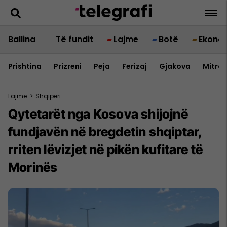
Ballina
Të fundit
Lajme
Botë
Ekono
Prishtina
Prizreni
Peja
Ferizaj
Gjakova
Mitrov
Lajme
>
Shqipëri
Qytetarët nga Kosova shijojnë
fundjavën në bregdetin shqiptar,
rriten lëvizjet në pikën kufitare të
Morinës