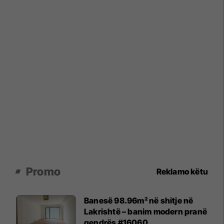
Promo
Reklamo këtu
Banesë 98.96m² në shitje në
Lakrishtë – banim modern pranë
qendrës #16060