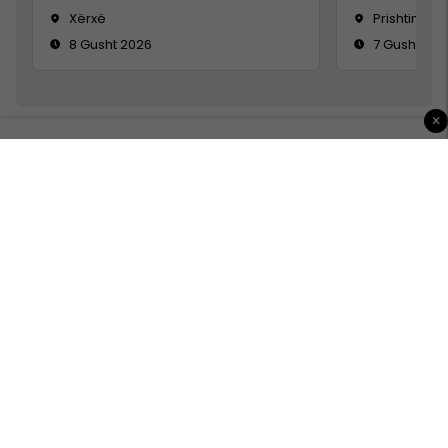
Xërxë
Prishtinë
8 Gusht 2026
7 Gusht 20
×