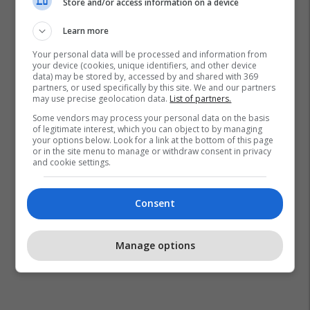
Store and/or access information on a device
Learn more
Kufiri Kosovë-Shqipëri
Qytetaret
Fluks
Bregdeti
Your personal data will be processed and information from
Kufiri Kosove-Shqiperi
your device (cookies, unique identifiers, and other device
data) may be stored by, accessed by and shared with 369
partners, or used specifically by this site. We and our partners
may use precise geolocation data.
List of partners.
Some vendors may process your personal data on the basis
of legitimate interest, which you can object to by managing
your options below. Look for a link at the bottom of this page
or in the site menu to manage or withdraw consent in privacy
and cookie settings.
Consent
Manage options