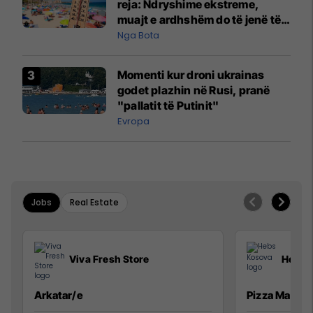
reja: Ndryshime ekstreme,
muajt e ardhshëm do të jenë të
pazakontë
Nga Bota
Momenti kur droni ukrainas
godet plazhin në Rusi, pranë
"pallatit të Putinit"
Evropa
Jobs
Real Estate
Viva Fresh Store
Hebs 
Arkatar/e
Pizza Man