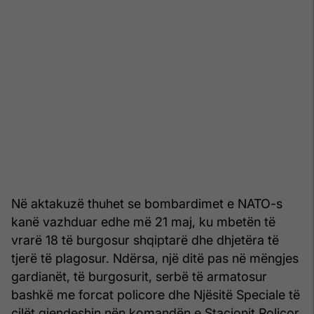
Në aktakuzë thuhet se bombardimet e NATO-s
kanë vazhduar edhe më 21 maj, ku mbetën të
vrarë 18 të burgosur shqiptarë dhe dhjetëra të
tjerë të plagosur. Ndërsa, një ditë pas në mëngjes
gardianët, të burgosurit, serbë të armatosur
bashkë me forcat policore dhe Njësitë Speciale të
cilët gjendeshin nën komandën e Stacionit Policor