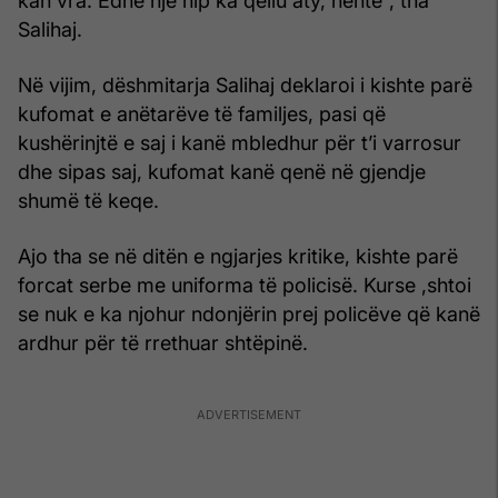
kan vra. Edhe një nip ka qëllu aty, nëntë”, tha
Salihaj.
Në vijim, dëshmitarja Salihaj deklaroi i kishte parë
kufomat e anëtarëve të familjes, pasi që
kushërinjtë e saj i kanë mbledhur për t’i varrosur
dhe sipas saj, kufomat kanë qenë në gjendje
shumë të keqe.
Ajo tha se në ditën e ngjarjes kritike, kishte parë
forcat serbe me uniforma të policisë. Kurse ,shtoi
se nuk e ka njohur ndonjërin prej policëve që kanë
ardhur për të rrethuar shtëpinë.