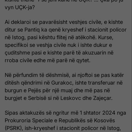
vyn UÇK-ja?
Ai deklaroi se pavarësisht veshjes civile, e kishte
ditur se Pantiq ka qenë kryeshef i stacionit policor
në Istog, pasi kështu flitej në atëkohë. Kurse,
specifikoi se veshja civile nuk i ishte dukur e
çuditshme pasi e kishte parë të akuzuarin në
rroba civile edhe më parë në qytet.
Në përfundim të dëshmisë, ai njoftoi se pas katër
ditësh qëndrimi në Gurakoc, ishte transferuar në
burgun e Pejës për një muaj dhe më pas në
burgjet e Serbisë si në Leskovc dhe Zajeçar.
Sipas aktakuzës së ngritur më 1 shtator 2024 nga
Prokuroria Speciale e Republikës së Kosovës
(PSRK), ish-kryeshef i stacionit policor në Istog,