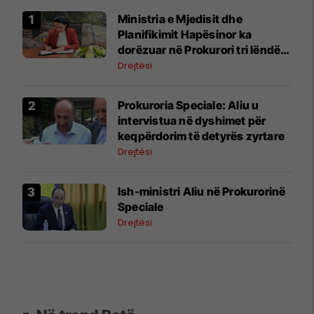
Ministria e Mjedisit dhe
Planifikimit Hapësinor ka
dorëzuar në Prokurori tri lëndë,
nën dyshimet për shpronësim
Drejtësi
dhe tjetërsim të pronës publike
Prokuroria Speciale: Aliu u
intervistua në dyshimet për
keqpërdorim të detyrës zyrtare
Drejtësi
Ish-ministri ​Aliu në Prokurorinë
Speciale
Drejtësi