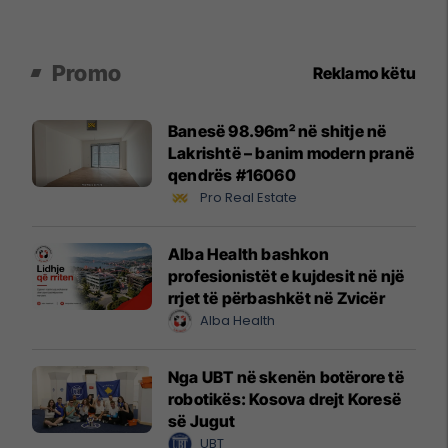
Promo
Reklamo këtu
Banesë 98.96m² në shitje në
Lakrishtë – banim modern pranë
qendrës #16060
Pro Real Estate
Alba Health bashkon
profesionistët e kujdesit në një
rrjet të përbashkët në Zvicër
Alba Health
Nga UBT në skenën botërore të
robotikës: Kosova drejt Koresë
së Jugut
UBT