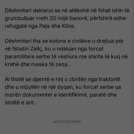
Dëshmitari deklaroi se në atëkohë në fshat ishin të
grumbulluar rreth 20 mijë banorë, përfshirë edhe
refugjatë nga Peja dhe Klina.
Dëshmitari tha se kolona e civilëve u drejtua për
në fshatin Zallç, ku u ndaluan nga forcat
paramilitare serbe të veshura me shirita të kuq në
krahë dhe maska të zeza.
Ai thotë se djemtë e rinj u zbritën nga traktorët
dhe u mbyllën në një dyqan, ku forcat serbe ua
morën dokumentet e identifikimit, paratë dhe
stolitë e arit.