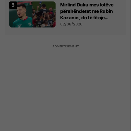
Mirlind Daku mes lotëve
përshëndetet me Rubin
Kazanin, do të fitojë
miliona te Spartak Moska
02/08/2026