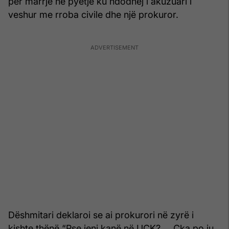
për marrje në pyetje ku ndodhej i akuzuari i
veshur me rroba civile dhe një prokuror.
Dëshmitari deklaroi se ai prokurori në zyrë i
kishte thënë “Pse jeni kanë në UÇK? … Çka po ju