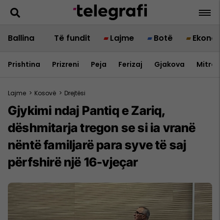
Ballina
Të fundit
Lajme
Botë
Ekono
Prishtina
Prizreni
Peja
Ferizaj
Gjakova
Mitrov
Lajme
>
Kosovë
>
Drejtësi
Gjykimi ndaj Pantiq e Zariq,
dëshmitarja tregon se si ia vranë
nëntë familjarë para syve të saj
përfshirë një 16-vjeçar