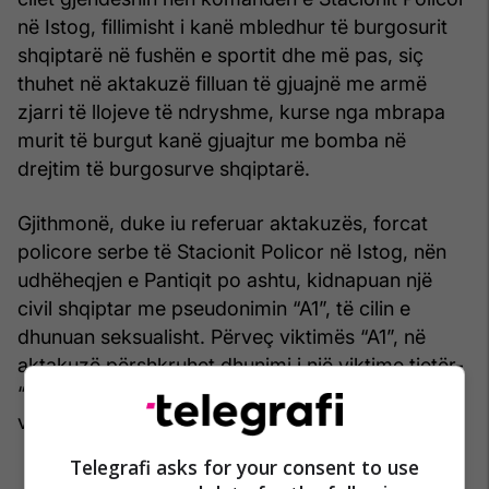
në Istog, fillimisht i kanë mbledhur të burgosurit
shqiptarë në fushën e sportit dhe më pas, siç
thuhet në aktakuzë filluan të gjuajnë me armë
zjarri të llojeve të ndryshme, kurse nga mbrapa
murit të burgut kanë gjuajtur me bomba në
drejtim të burgosurve shqiptarë.
Gjithmonë, duke iu referuar aktakuzës, forcat
policore serbe të Stacionit Policor në Istog, nën
udhëheqjen e Pantiqit po ashtu, kidnapuan një
civil shqiptar me pseudonimin “A1”, të cilin e
dhunuan seksualisht. Përveç viktimës “A1”, në
aktakuzë përshkruhet dhunimi i një viktime tjetër-
“B1”. Dy të pandehurit, po ashtu akuzohen për
vrasje të disa familjeve në Komunën e Istogut.
Telegrafi asks for your consent to use