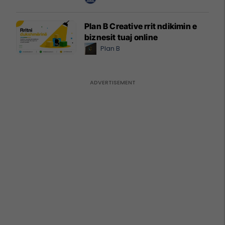
Plan B Creative rrit ndikimin e
biznesit tuaj online
Plan B