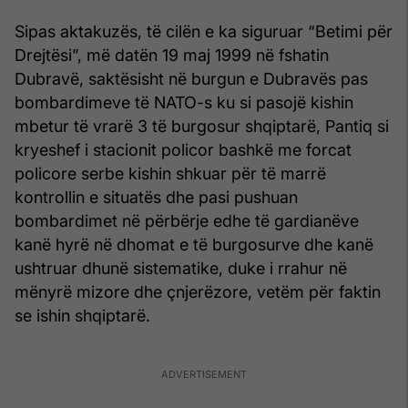
Sipas aktakuzës, të cilën e ka siguruar “Betimi për
Drejtësi”, më datën 19 maj 1999 në fshatin
Dubravë, saktësisht në burgun e Dubravës pas
bombardimeve të NATO-s ku si pasojë kishin
mbetur të vrarë 3 të burgosur shqiptarë, Pantiq si
kryeshef i stacionit policor bashkë me forcat
policore serbe kishin shkuar për të marrë
kontrollin e situatës dhe pasi pushuan
bombardimet në përbërje edhe të gardianëve
kanë hyrë në dhomat e të burgosurve dhe kanë
ushtruar dhunë sistematike, duke i rrahur në
mënyrë mizore dhe çnjerëzore, vetëm për faktin
se ishin shqiptarë.