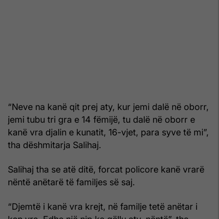
“Neve na kanë qit prej aty, kur jemi dalë në oborr,
jemi tubu tri gra e 14 fëmijë, tu dalë në oborr e
kanë vra djalin e kunatit, 16-vjet, para syve të mi”,
tha dëshmitarja Salihaj.
Salihaj tha se atë ditë, forcat policore kanë vrarë
nëntë anëtarë të familjes së saj.
“Djemtë i kanë vra krejt, në familje tetë anëtar i