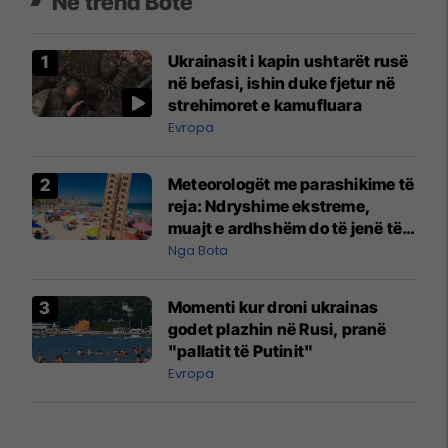
Në trend Botë
Ukrainasit i kapin ushtarët rusë
në befasi, ishin duke fjetur në
strehimoret e kamufluara
Evropa
Meteorologët me parashikime të
reja: Ndryshime ekstreme,
muajt e ardhshëm do të jenë të
pazakontë
Nga Bota
Momenti kur droni ukrainas
godet plazhin në Rusi, pranë
"pallatit të Putinit"
Evropa