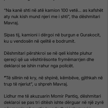
“Na kanë shti në atë kamion 100 vetë… as kafshët
aty nuk kish mund njeri me i shti”, tha dëshmitari
Mavraj.
Sipas tij, kamioni i dërgoi në burgun e Gurakocit,
ku u vendosën në qelitë e bodrumit.
Dëshmitari përshkroi se në qeli kishte pluhur
qereçi që ua vështirësonte frymëmarrjen dhe
deklaroi se ishin rrahur nga policët.
“
Të sillnin në kry, në shpinë, këmbëve, gjithkah në
trup të njeriut”, u shpreh Mavraj.
Lidhur me të akuzuarin Momir Pantiq, dëshmitari
deklaroi se pas tri ditësh ishte dërguar në një zyrë