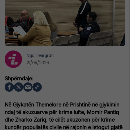
Nga
Telegrafi
21/05/2026
Në Gjykatën Themelore në Prishtinë
në gjykimin
ndaj të akuzuarve për krime lufte, Momir Pantiq
dhe Zharko Zariq,
t
ë
cil
ë
t akuzohen
për krime
kundër popullatës civile në rajonin e Istogut gjatë