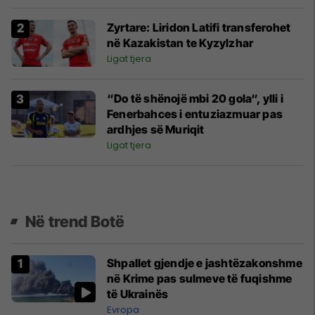
Zyrtare: Liridon Latifi transferohet
në Kazakistan te Kyzylzhar
Ligat tjera
“Do të shënojë mbi 20 gola“, ylli i
Fenerbahces i entuziazmuar pas
ardhjes së Muriqit
Ligat tjera
Në trend Botë
Shpallet gjendje e jashtëzakonshme
në Krime pas sulmeve të fuqishme
të Ukrainës
Evropa