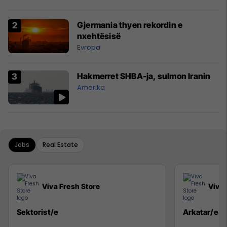
Gjermania thyen rekordin e
nxehtësisë
Evropa
Hakmerret SHBA-ja, sulmon Iranin
Amerika
Jobs
Real Estate
Viva Fresh Store
Viva 
Sektorist/e
Arkatar/e