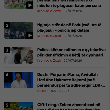
përleshjen mes familjarëve ku
mbetën të plagosur katër persona
Kronika e Zezë
02/07/2026
Ngjarja e rëndë në Podujevë, tre të
plagosur - policia jep detaje
Kronika e Zezë
02/07/2026
Policia kërkon ndihmën e qytetarëve
për identifikimin e këtij të dyshuari
Kronika e Zezë
02/07/2026
Dushi: Përparim Rama, Avdullah
Hoti dhe Hykmete Bajrami janë
përmendur për ta udhëhequr LDK-
në
Politikë
02/07/2026
Çifti i ri nga Zvicra zhvendoset në