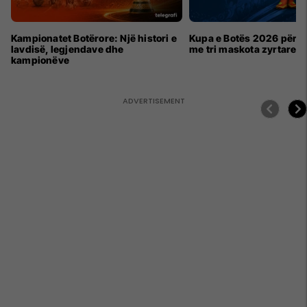
Kampionatet Botërore: Një histori e
Kupa e Botës 2026 për h
lavdisë, legjendave dhe
me tri maskota zyrtare
kampionëve