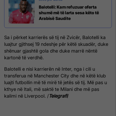
Balotelli: Kam refuzuar oferta
shumë më të larta sesa këto të
Arabisë Saudite
Sa i përket karrierës së tij në Zvicër, Balotelli ka
luajtur gjithsej 19 ndeshje për këtë skuadër, duke
shënuar gjashtë gola dhe duke marrë nëntë
kartonë të verdhë.
Balotelli e nisi karrierën në Inter, nga i cili u
transferua në Manchester City dhe në këtë klub
luajti futbollin më të mirë të jetës së tij. Më pas u
kthye në Itali, më saktë te Milani dhe më pas
kalimi në Liverpool. /
Telegrafi
/