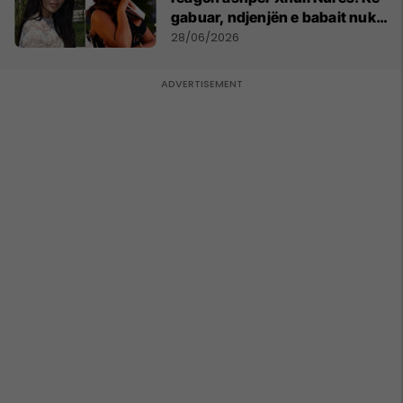
gabuar, ndjenjën e babait nuk
mund t'ia plotësosh kurrë
28/06/2026