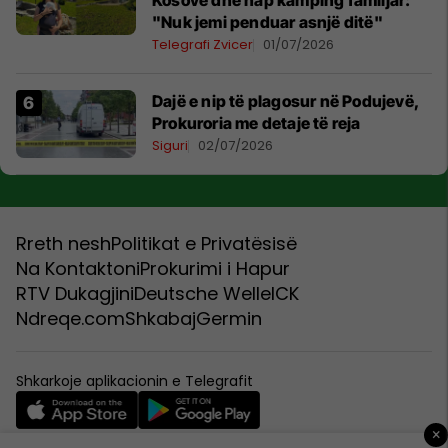
Kosovë dhe hap kamping familjar:
"Nuk jemi penduar asnjë ditë"
Telegrafi Zvicer
01/07/2026
Dajë e nip të plagosur në Podujevë,
Prokuroria me detaje të reja
Siguri
02/07/2026
Rreth nesh
Politikat e Privatësisë
Na Kontaktoni
Prokurimi i Hapur
RTV Dukagjini
Deutsche Welle
ICK
Ndreqe.com
Shkabaj
Germin
Shkarkoje aplikacionin e Telegrafit
×