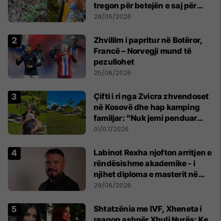
tregon për betejën e saj për
mbijetesë
28/06/2026
Zhvillim i papritur në Botëror,
Francë – Norvegji mund të
pezullohet
25/06/2026
Çifti i ri nga Zvicra zhvendoset
në Kosovë dhe hap kamping
familjar: "Nuk jemi penduar
asnjë ditë"
01/07/2026
Labinot Rexha njofton arritjen e
rëndësishme akademike - i
njihet diploma e masterit në
Psikologji në Zvicër
29/06/2026
Shtatzënia me IVF, Xheneta i
reagon ashpër Xhuli Nurës: Ke