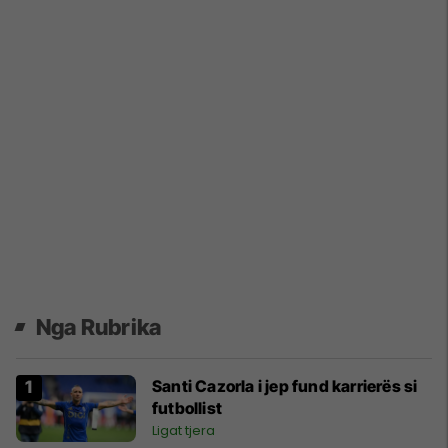
Nga Rubrika
Santi Cazorla i jep fund karrierës si
futbollist
Ligat tjera