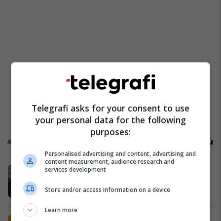
Telegrafi asks for your consent to use
your personal data for the following
purposes:
Promo
Reklamo këtu
Personalised advertising and content, advertising and
content measurement, audience research and
Petrol Company vazhdon të ofrojë
services development
cilësi dhe kursim për klientët
Store and/or access information on a device
Petrol Company
Learn more
Shija më e re e verës në Popeyes ka