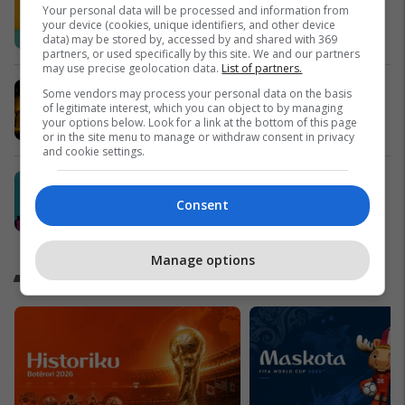
Your personal data will be processed and information from
arritur: Lime & Jalapeño.
your device (cookies, unique identifiers, and other device
Popeyes
data) may be stored by, accessed by and shared with 369
partners, or used specifically by this site. We and our partners
may use precise geolocation data.
List of partners.
Me VIPA, çdo ndeshje shijohet
Some vendors may process your personal data on the basis
ndryshe
of legitimate interest, which you can object to by managing
your options below. Look for a link at the bottom of this page
Vipa Chips
or in the site menu to manage or withdraw consent in privacy
and cookie settings.
Swinto – Financimi digjital në pak
minuta
Consent
Swinto
Manage options
Kampionati Botëror 2026