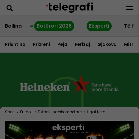
Ballina
Botërori 2026
Eksperti
Të fu
Prishtina
Prizreni
Peja
Ferizaj
Gjakova
Mitrov
Sport
>
Futboll
>
Futboll-nderkombetare
>
Ligat tjera