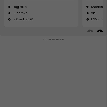
Logjistikë
Shërbime 
Suharekë
Viti
17 Korrik 2026
17 Korrik 