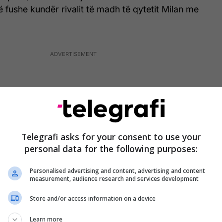
ë fushe kundër rivalit të madh të qytetit Milan me
Telegrafi asks for your consent to use your
personal data for the following purposes:
Personalised advertising and content, advertising and content
measurement, audience research and services development
Store and/or access information on a device
shmë ka kaluar me një këmbë në finalen e madhe të
Learn more