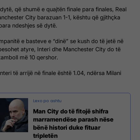
dytë, që shumë e quajtën finale para finales, Real
chester City barazuan 1-1, kështu që gjithçka
para ndeshjes së dytë.
mpanitë e basteve e “dinë” se kush do të jetë në
 besohet atyre, Interi dhe Manchester City do të
tamboll më 10 qershor.
nteri të arrijë në finale është 1.04, ndërsa Milani
Man City do të fitojë shifra
marramendëse parash nëse
bënë histori duke fituar
tripletën