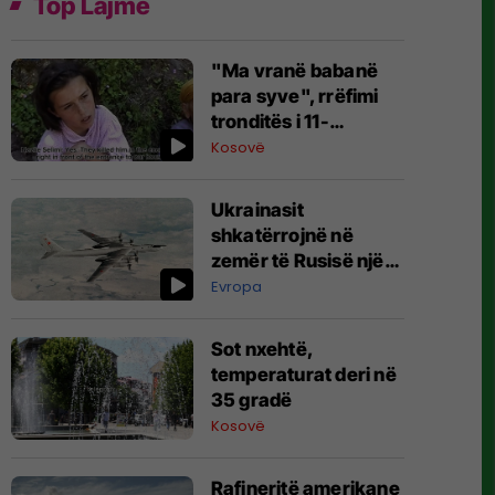
Top Lajme
​"Ma vranë babanë
para syve", rrëfimi
tronditës i 11-
vjeçares për
Kosovë
Masakrën e Hallaqit
të Vogël
Ukrainasit
shkatërrojnë në
zemër të Rusisë një
bombardues
Evropa
strategjik me vlerë
26 milionë dollarë
Sot nxehtë,
temperaturat deri në
35 gradë
Kosovë
Rafineritë amerikane