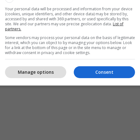
 duhet ta mbrojë këtë avantazh në ndeshjen e
Your personal data will be processed and information from your device
 ndeshjen e dytë.
(cookies, unique identifiers, and other device data) may be stored by,
accessed by and shared with 369 partners, or used specifically by this
site. We and our partners may use precise geolocation data.
List of
partners.
Some vendors may process your personal data on the basis of legitimate
interest, which you can object to by managing your options below. Look
for a link at the bottom of this page or in the site menu to manage or
withdraw consent in privacy and cookie settings.
Manage options
Consent