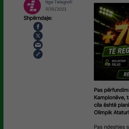
Nga
Telegrafi
11/05/2023
Pas përfundimi
Kampionëve, ta
cila është plan
Olimpik Ataturk
Pas ndeshjes së