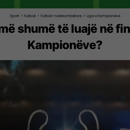
Sport
>
Futboll
>
Futboll-nderkombetare
>
Liga e Kampionëve
më shumë të luajë në fin
Kampionëve?