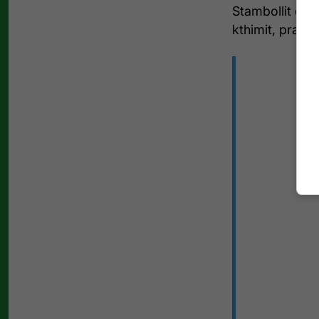
Stambollit dhe
kthimit, pra në