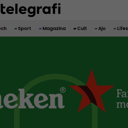
ech
Sport
Magazina
Cult
Ajo
Life