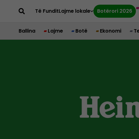
Të Fundit
Lajme lokale
Botërori 2026
Ballina
Lajme
Botë
Ekonomi
T