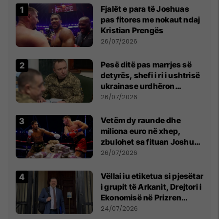
Fjalët e para të Joshuas
pas fitores me nokaut ndaj
Kristian Prengës
26/07/2026
Pesë ditë pas marrjes së
detyrës, shefi i ri i ushtrisë
ukrainase urdhëron
kontroll të madh
26/07/2026
Vetëm dy raunde dhe
miliona euro në xhep,
zbulohet sa fituan Joshua
e Prenga
26/07/2026
Vëllai iu etiketua si pjesëtar
i grupit të Arkanit, Drejtori i
Ekonomisë në Prizren
mohon pretendimet
24/07/2026