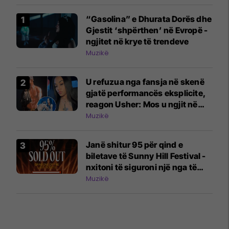
“Gasolina” e Dhurata Dorës dhe
Gjestit ‘shpërthen’ në Evropë -
ngjitet në krye të trendeve
Muzikë
U refuzua nga fansja në skenë
gjatë performancës eksplicite,
reagon Usher: Mos u ngjit në
skenë nëse nuk do të jesh aty
Muzikë
Janë shitur 95 për qind e
biletave të Sunny Hill Festival -
nxitoni të siguroni një nga të
fundit
Muzikë