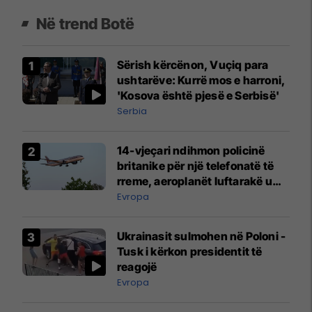
Në trend Botë
Sërish kërcënon, Vuçiq para
ushtarëve: Kurrë mos e harroni,
'Kosova është pjesë e Serbisë'
Serbia
14-vjeçari ndihmon policinë
britanike për një telefonatë të
rreme, aeroplanët luftarakë u
ngritën në ajër për të
Evropa
interceptuar fluturaken e Qatar
Airways që po shkonte drejt
Ukrainasit sulmohen në Poloni -
Mançesterit
Tusk i kërkon presidentit të
reagojë
Evropa