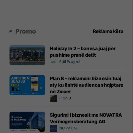
Promo
Reklamo këtu
Holiday In 2 – banesa juaj për
pushime pranë detit
Edil Project
Plan B – reklamoni biznesin tuaj
aty ku është audienca shqiptare
në Zvicër
Plan B
Sigurimi i biznesit me NOVATRA
Vermögensberatung AG
NOVATRA