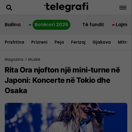
Ballina
Botërori 2026
Të fundit
Lajme
Prishtina
Prizreni
Peja
Ferizaj
Gjakova
Mitrov
Magazina
>
Muzikë
Rita Ora njofton një mini-turne në
Japoni: Koncerte në Tokio dhe
Osaka