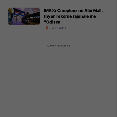
IMAX/ Cineplexx në Albi Mall,
thyen rekorde rajonale me
"Odisea"
Albi Mall