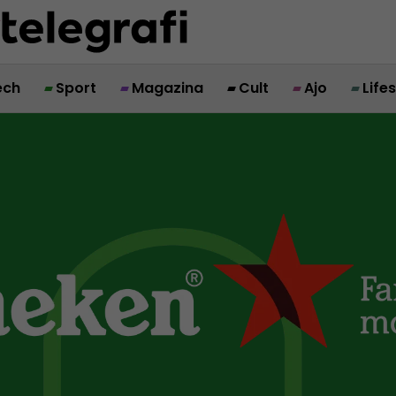
ech
Sport
Magazina
Cult
Ajo
Life