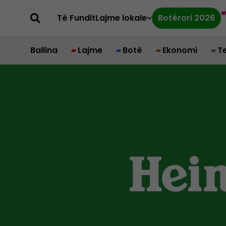
Të Fundit
Lajme lokale
Botërori 2026
Ballina
Lajme
Botë
Ekonomi
T