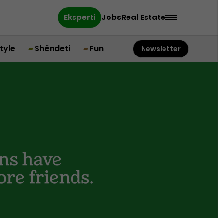
Eksperti
Jobs
Real Estate
style
Shëndeti
Fun
Newsletter