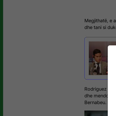
Megjithatë, e 
dhe tani si du
Rodriguez nuk 
dhe mendohet s
Bernabeu.