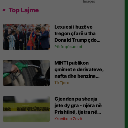
Images
Top Lajme
Lexuesi i buzëve
tregon çfarë u tha
Donald Trump çdo
lojtari të Spanjës dhe
Përfaqësueset
Argjentinës në
finalen e Kupës së
MINTI publikon
Botës
çmimet e derivateve,
nafta dhe benzina
sërish më shtrenjtë
Të Tjera
Gjenden pa shenja
jete dy gra - njëra në
Prishtinë, tjetra në
Prizren
Kronika e Zezë