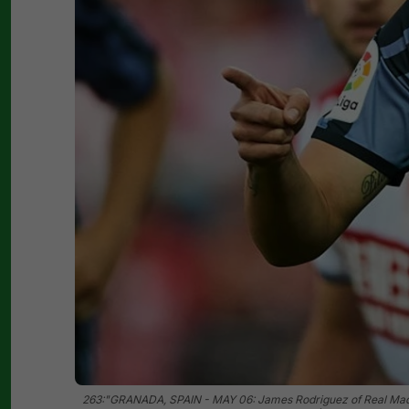
263:"GRANADA, SPAIN - MAY 06: James Rodriguez of Real Madrid