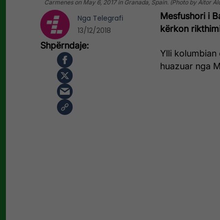
Carmenes on May 6, 2017 in Granada, Spain. (Photo by Aitor Al
Mesfushori i 
Nga
Telegrafi
kërkon rikthimi
13/12/2018
Ylli kolumbian
huazuar nga Mb