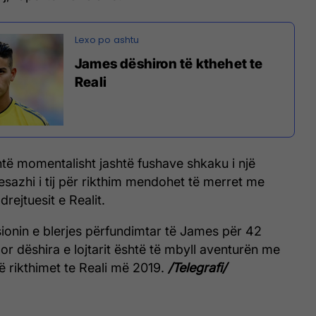
James dëshiron të kthehet te
Reali
të momentalisht jashtë fushave shkaku i një
esazhi i tij për rikthim mendohet të merret me
drejtuesit e Realit.
ionin e blerjes përfundimtar të James për 42
or dëshira e lojtarit është të mbyll aventurën me
ë rikthimet te Reali më 2019.
/Telegrafi/