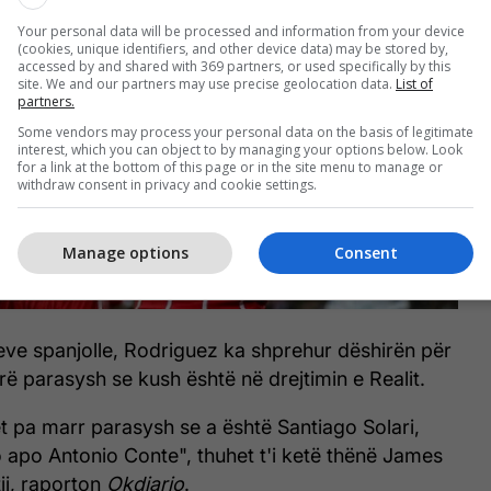
Your personal data will be processed and information from your device
(cookies, unique identifiers, and other device data) may be stored by,
accessed by and shared with 369 partners, or used specifically by this
site. We and our partners may use precise geolocation data.
List of
partners.
Some vendors may process your personal data on the basis of legitimate
interest, which you can object to by managing your options below. Look
for a link at the bottom of this page or in the site menu to manage or
withdraw consent in privacy and cookie settings.
Manage options
Consent
ve spanjolle, Rodriguez ka shprehur dëshirën për
rë parasysh se kush është në drejtimin e Realit.
t pa marr parasysh se a është Santiago Solari,
apo Antonio Conte", thuhet t'i ketë thënë James
tij, raporton
Okdiario
.