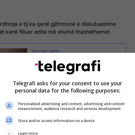
ardhmja e tij ka qenë gjithmonë e diskutueshme
ket kanë filluar edhe më shumë thashethemet.
Rummenigge: E ardhmja e
Rodriguezit nuk është prioritet i
Bayernit
Telegrafi asks for your consent to use your
personal data for the following purposes:
po kalon kohë të mira me trajnerin Niko Kovac
Personalised advertising and content, advertising and content
measurement, audience research and services development
e ka shprehur dëshirën për rikthim në Santiago
Store and/or access information on a device
Learn more