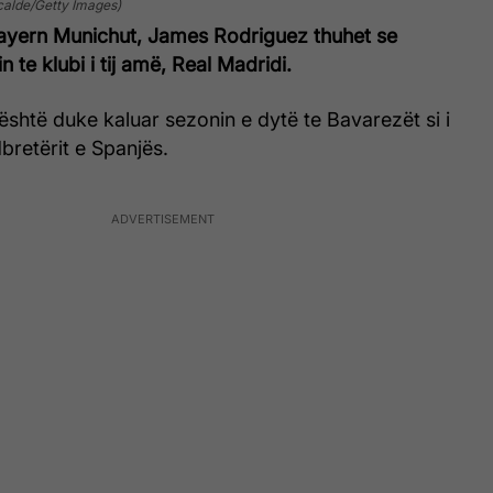
calde/Getty Images)
Bayern Munichut, James Rodriguez thuhet se
n te klubi i tij amë, Real Madridi.
 është duke kaluar sezonin e dytë te Bavarezët si i
retërit e Spanjës.