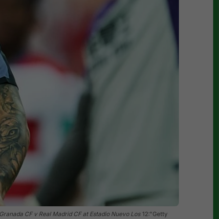
 Granada CF v Real Madrid CF at Estadio Nuevo Los
12:"Getty