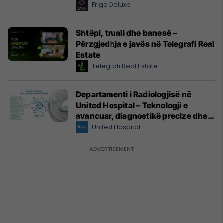
reja për hoteleri dhe gastronomi
Frigo Deluxe
Shtëpi, truall dhe banesë –
Përzgjedhja e javës në Telegrafi Real
Estate
Telegrafi Real Estate
Departamenti i Radiologjisë në
United Hospital – Teknologji e
avancuar, diagnostikë precize dhe
kujdes profesional
United Hospital