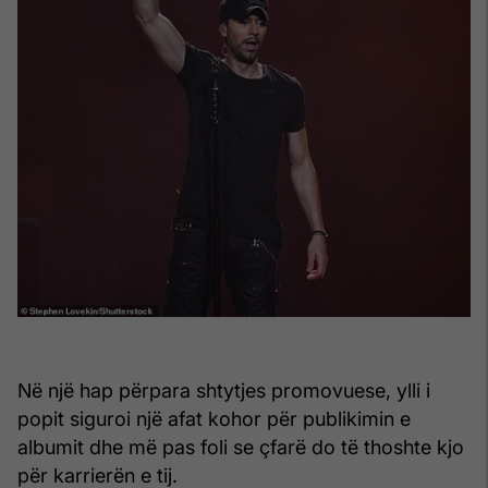
Në një hap përpara shtytjes promovuese, ylli i
popit siguroi një afat kohor për publikimin e
albumit dhe më pas foli se çfarë do të thoshte kjo
për karrierën e tij.