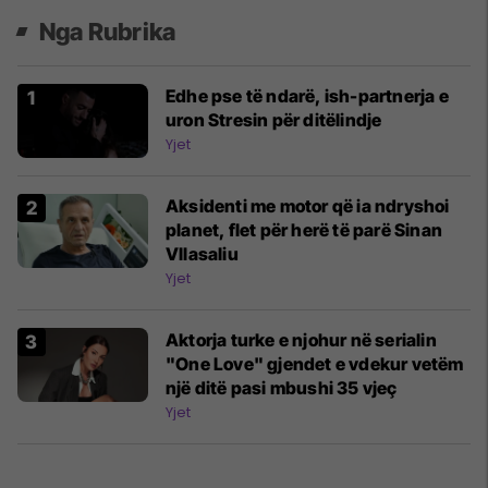
Nga Rubrika
Edhe pse të ndarë, ish-partnerja e
uron Stresin për ditëlindje
Yjet
Aksidenti me motor që ia ndryshoi
planet, flet për herë të parë Sinan
Vllasaliu
Yjet
Aktorja turke e njohur në serialin
"One Love" gjendet e vdekur vetëm
një ditë pasi mbushi 35 vjeç
Yjet