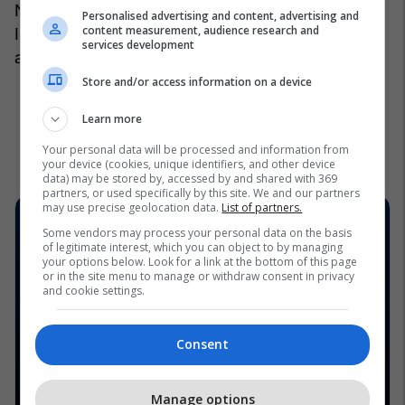
Në një shenjë se ai do të jetë ende disi aktiv,
Personalised advertising and content, advertising and
content measurement, audience research and
Iglesias lansoi ​​"Asi Es La Vida", me këngëtaren
services development
argjentinase Maria Beccera, në tetor. /
Telegrafi
/
Store and/or access information on a device
Learn more
Your personal data will be processed and information from
your device (cookies, unique identifiers, and other device
data) may be stored by, accessed by and shared with 369
partners, or used specifically by this site. We and our partners
may use precise geolocation data.
List of partners.
Some vendors may process your personal data on the basis
of legitimate interest, which you can object to by managing
your options below. Look for a link at the bottom of this page
or in the site menu to manage or withdraw consent in privacy
and cookie settings.
Consent
Manage options