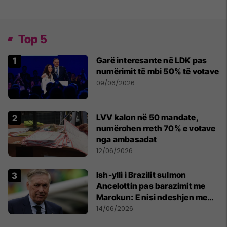
Top 5
Garë interesante në LDK pas
numërimit të mbi 50% të votave
09/06/2026
LVV kalon në 50 mandate,
numërohen rreth 70% e votave
nga ambasadat
12/06/2026
Ish-ylli i Brazilit sulmon
Ancelottin pas barazimit me
Marokun: E nisi ndeshjen me
formacionin e gabuar
14/06/2026