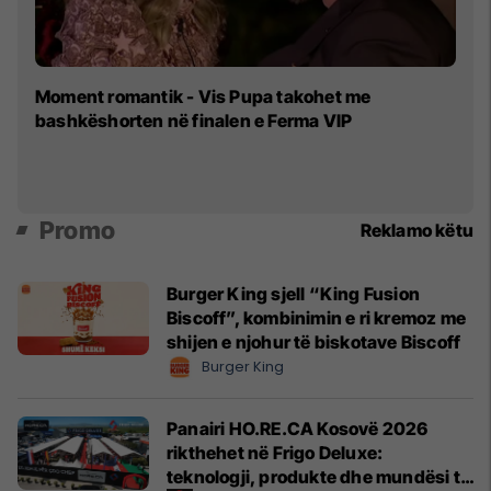
Ak
Moment romantik - Vis Pupa takohet me
M
bashkëshorten në finalen e Ferma VIP
F
Promo
Reklamo këtu
Burger King sjell “King Fusion
Biscoff”, kombinimin e ri kremoz me
shijen e njohur të biskotave Biscoff
Burger King
Panairi HO.RE.CA Kosovë 2026
rikthehet në Frigo Deluxe:
teknologji, produkte dhe mundësi të