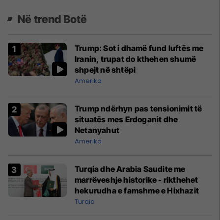
Në trend Botë
Trump: Sot i dhamë fund luftës me
Iranin, trupat do kthehen shumë
shpejt në shtëpi
Amerika
Trump ndërhyn pas tensionimit të
situatës mes Erdoganit dhe
Netanyahut
Amerika
Turqia dhe Arabia Saudite me
marrëveshje historike - rikthehet
hekurudha e famshme e Hixhazit
Turqia