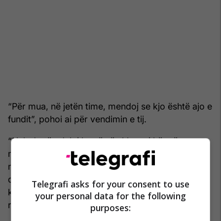
“Për mua, në jetën time, mendoj se kjo është ajo e
fundit”, pohoi ai për vendimin e tij.
“Nuk do të ndaloj kurrë së shkruari këngë sepse
më pëlqen të shkruaj këngë, por do ta bëj në një
mënyrë tjetër – që do të thotë se ato nuk duhet
domosdoshmërisht të paketohen si album –
Telegrafi asks for your consent to use
kështu që ky projekt për mua është i
your personal data for the following
rëndësishëm”, shpjegoi ai.
purposes: