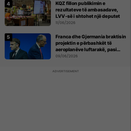
KQZ fillon publikimin e
rezultateve të ambasadave,
LVV-së i shtohet një deputet
11/06/2026
Franca dhe Gjermania braktisin
projektin e përbashkët të
aeroplanëve luftarakë, pasi
kompanitë nuk arrijnë
09/06/2026
marrëveshje