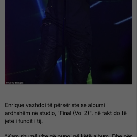
Enrique vazhdoi të përsëriste se albumi i
ardhshëm në studio, 'Final (Vol 2)", në fakt do të
jetë i fundit i tij.
“Kam shumë vite që punoj në këtë album. Dhe për