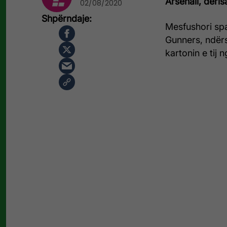
Arsenali, deri
02/08/2020
Mesfushori span
Gunners, ndërs
kartonin e tij 