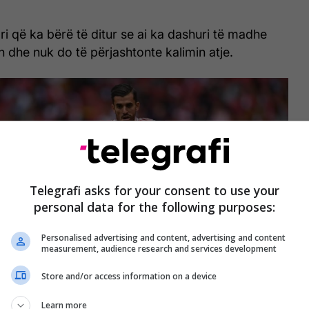
ari që ka bërë të ditur se ai ka dashuri të madhe
n dhe nuk do të përjashtonte kalimin atje.
Telegrafi asks for your consent to use your
personal data for the following purposes:
Personalised advertising and content, advertising and content
measurement, audience research and services development
Store and/or access information on a device
Learn more