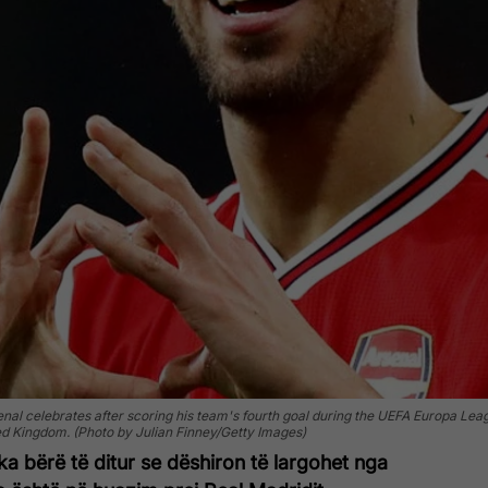
 celebrates after scoring his team's fourth goal during the UEFA Europa Le
ed Kingdom. (Photo by Julian Finney/Getty Images)
ka bërë të ditur se dëshiron të largohet nga