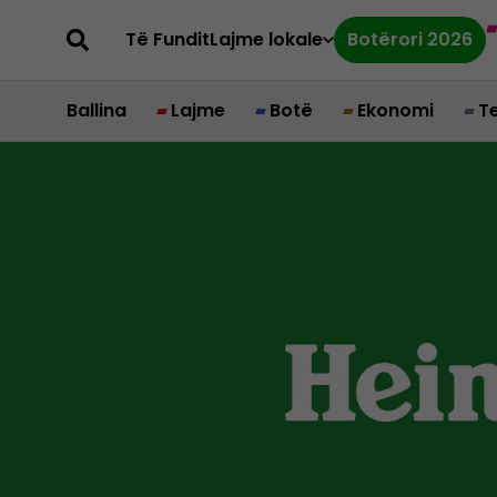
Të Fundit
Lajme lokale
Botërori 2026
Ballina
Lajme
Botë
Ekonomi
T