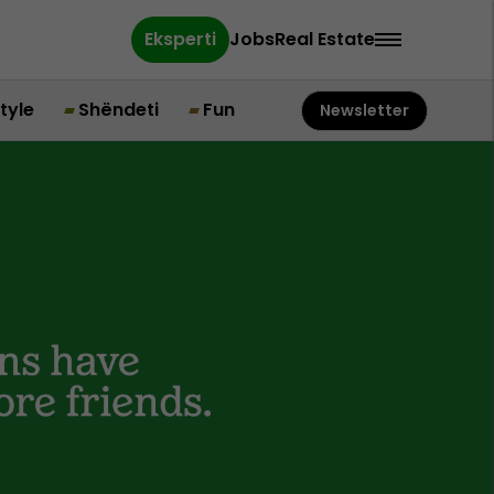
Eksperti
Jobs
Real Estate
style
Shëndeti
Fun
Newsletter