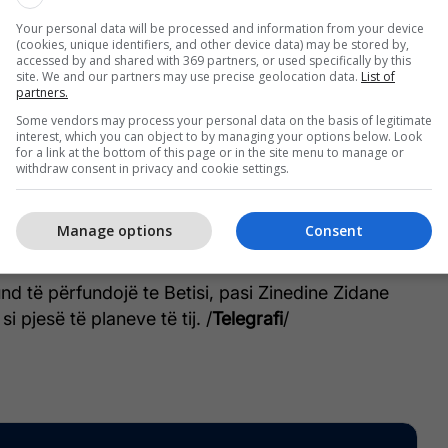
eduar me Real Madridin ende, por çdo kush që e
Your personal data will be processed and information from your device
ë, është i lumtur”, ka thënë Ceballos.
(cookies, unique identifiers, and other device data) may be stored by,
accessed by and shared with 369 partners, or used specifically by this
site. We and our partners may use precise geolocation data.
List of
 më i mirë se çdo klub tjetër. Do të shohim rreth të
partners.
Nuk jam duke menduar aktualisht nëse do të luaj
Some vendors may process your personal data on the basis of legitimate
interest, which you can object to by managing your options below. Look
, te Arsenali apo në ndonjë klub tjetër”.
for a link at the bottom of this page or in the site menu to manage or
withdraw consent in privacy and cookie settings.
huri për Betisin, për çdo kë që punon atje. Ata e
duam shumë dhe do të doja të punoja me ta”, ka
Manage options
Consent
panjolli.
d të përfundojë te Betisi, pasi Zinedine Zidane
i pjesë të planeve të tij. /
Telegrafi
/