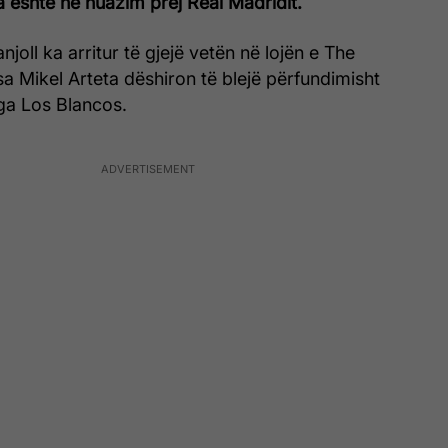
sa është në huazim prej Real Madridit.
joll ka arritur të gjejë vetën në lojën e The
a Mikel Arteta dëshiron të blejë përfundimisht
nga Los Blancos.