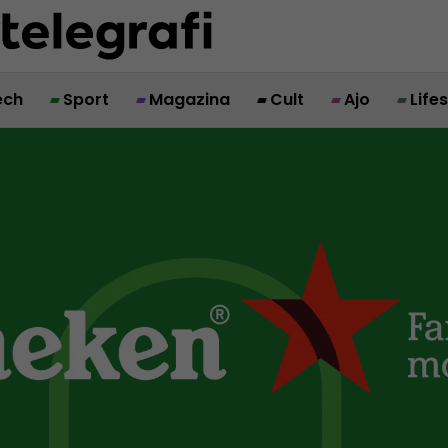
ech
Sport
Magazina
Cult
Ajo
Life