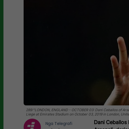
289:"LONDON, ENGLAND - OCTOBER 03: Dani Ceballos of Arsenal
Liege at Emirates Stadium on October 03, 2019 in London, Unit
Dani Ceballos 
Nga
Telegrafi