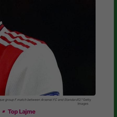
ague group F match between Arsenal FC and Standard
12:"Getty
Images
Top Lajme