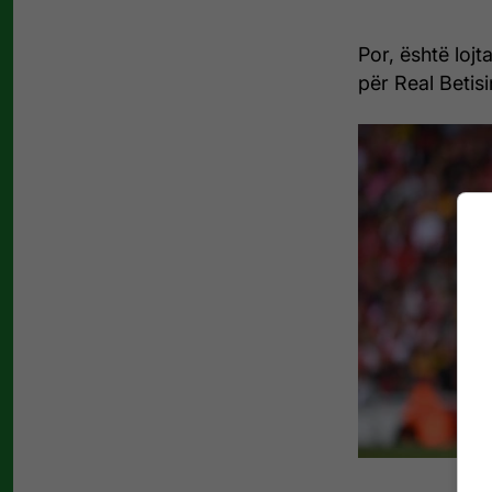
Por, është lojt
për Real Betisi