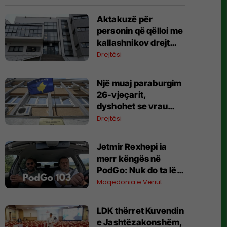
Aktakuzë për
personin që qëlloi me
kallashnikov drejt
autobusit në
Drejtësi
Malishevë
Një muaj paraburgim
26-vjeçarit,
dyshohet se vrau
aksidentalisht
Drejtësi
babanë e tij në Strellc
të Deçanit
Jetmir Rexhepi ia
merr këngës në
PodGo: Nuk do ta lë
kulturën deri në fund
Maqedonia e Veriut
të jetës
LDK thërret Kuvendin
e Jashtëzakonshëm,