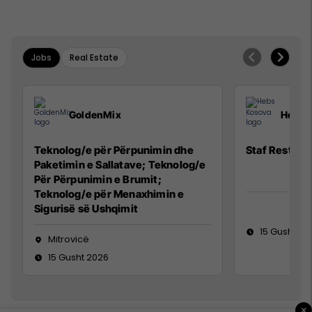
Jobs
Real Estate
GoldenMix
Hebs 
Teknolog/e për Përpunimin dhe
Staf Restora
Paketimin e Sallatave; Teknolog/e
Për Përpunimin e Brumit;
Teknolog/e për Menaxhimin e
Sigurisë së Ushqimit
15 Gusht 20
Mitrovicë
15 Gusht 2026
×