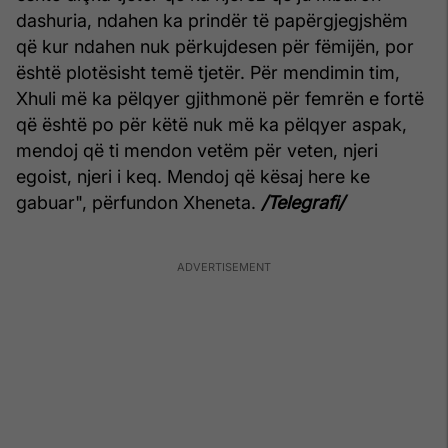
dashuria, ndahen ka prindër të papërgjegjshëm
që kur ndahen nuk përkujdesen për fëmijën, por
është plotësisht temë tjetër. Për mendimin tim,
Xhuli më ka pëlqyer gjithmonë për femrën e fortë
që është po për këtë nuk më ka pëlqyer aspak,
mendoj që ti mendon vetëm për veten, njeri
egoist, njeri i keq. Mendoj që kësaj here ke
gabuar", përfundon Xheneta.
/Telegrafi/