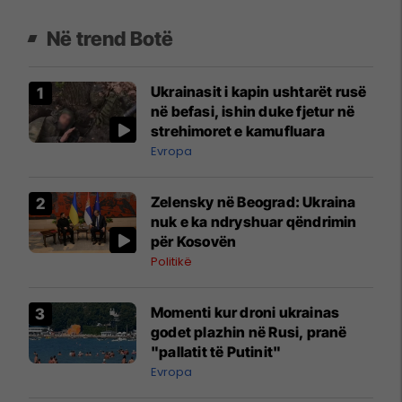
Në trend Botë
Ukrainasit i kapin ushtarët rusë
në befasi, ishin duke fjetur në
strehimoret e kamufluara
Evropa
Zelensky në Beograd: Ukraina
nuk e ka ndryshuar qëndrimin
për Kosovën
Politikë
Momenti kur droni ukrainas
godet plazhin në Rusi, pranë
"pallatit të Putinit"
Evropa