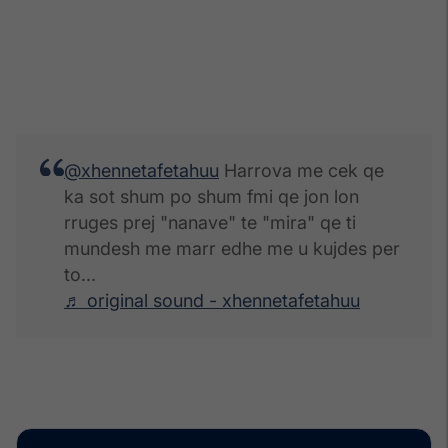
@xhennetafetahuu
Harrova me cek qe
ka sot shum po shum fmi qe jon lon
rruges prej "nanave" te "mira" qe ti
mundesh me marr edhe me u kujdes per
to...
♬ original sound - xhennetafetahuu