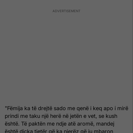
"Fëmija ka të drejtë sado me qenë i keq apo i mirë
prindi me taku një herë në jetën e vet, se kush
është. Të paktën me ndje atë aromë, mandej
është diçka tjetër që ka njerëz që ju mbaron