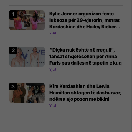
Kylie Jenner organizon festë
luksoze për 29-vjetorin, motrat
Kardashian dhe Hailey Bieber
mes të ftuarve
Yjet
“Diçka nuk është në rregull”,
fansat shqetësohen për Anna
Faris pas daljes në tapetin e kuq
Yjet
Kim Kardashian dhe Lewis
Hamilton shfaqen të dashuruar,
ndërsa ajo pozon me bikini
Yjet