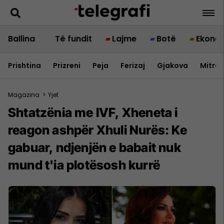
Ballina
Të fundit
Lajme
Botë
Ekono
Prishtina
Prizreni
Peja
Ferizaj
Gjakova
Mitrov
Magazina
>
Yjet
Shtatzënia me IVF, Xheneta i
reagon ashpër Xhuli Nurës: Ke
gabuar, ndjenjën e babait nuk
mund t'ia plotësosh kurrë