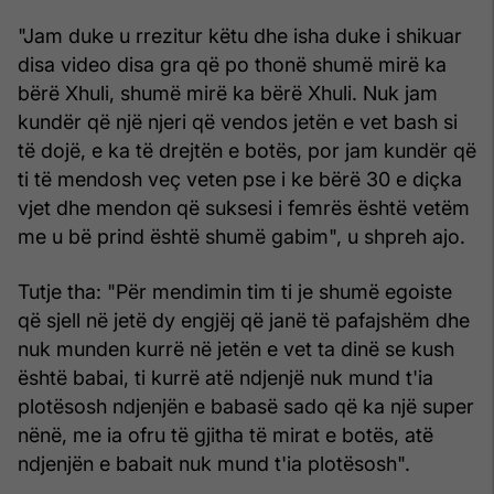
"Jam duke u rrezitur këtu dhe isha duke i shikuar
disa video disa gra që po thonë shumë mirë ka
bërë Xhuli, shumë mirë ka bërë Xhuli. Nuk jam
kundër që një njeri që vendos jetën e vet bash si
të dojë, e ka të drejtën e botës, por jam kundër që
ti të mendosh veç veten pse i ke bërë 30 e diçka
vjet dhe mendon që suksesi i femrës është vetëm
me u bë prind është shumë gabim", u shpreh ajo.
Tutje tha: "Për mendimin tim ti je shumë egoiste
që sjell në jetë dy engjëj që janë të pafajshëm dhe
nuk munden kurrë në jetën e vet ta dinë se kush
është babai, ti kurrë atë ndjenjë nuk mund t'ia
plotësosh ndjenjën e babasë sado që ka një super
nënë, me ia ofru të gjitha të mirat e botës, atë
ndjenjën e babait nuk mund t'ia plotësosh".