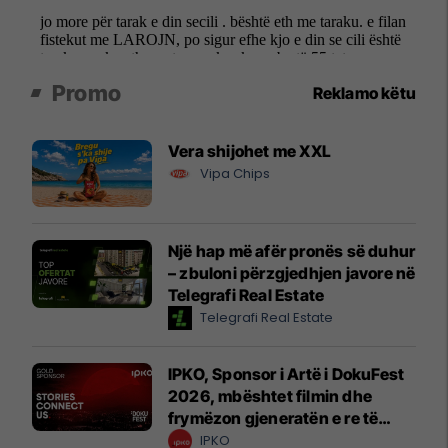
Promo
Reklamo këtu
Vera shijohet me XXL
Vipa Chips
Një hap më afër pronës së duhur
– zbuloni përzgjedhjen javore në
Telegrafi Real Estate
Telegrafi Real Estate
IPKO, Sponsor i Artë i DokuFest
2026, mbështet filmin dhe
frymëzon gjeneratën e re të
krijuesve
IPKO