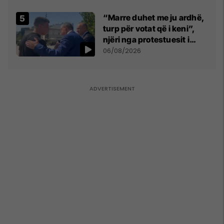
Komogllava e Ferizajt
“Marre duhet me ju ardhë,
turp për votat që i keni”,
njëri nga protestuesit i
drejtohet Bedri Hamzës
06/08/2026