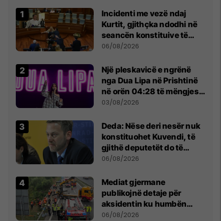
Incidenti me vezë ndaj
Kurtit, gjithçka ndodhi në
seancën konstituive të
Kuvendit
06/08/2026
Një pleskavicë e ngrënë
nga Dua Lipa në Prishtinë
në orën 04:28 të mëngjesit
- dhe bota digjitale serbe
03/08/2026
shpall gjendjen e luftës
Deda: Nëse deri nesër nuk
konstituohet Kuvendi, të
gjithë deputetët do të
bëjnë shkelje të rëndë
06/08/2026
kushtetuese
Mediat gjermane
publikojnë detaje për
aksidentin ku humbën
jetën tre mërgimtarë nga
06/08/2026