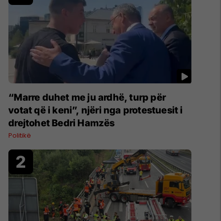
“Marre duhet me ju ardhë, turp për
votat që i keni”, njëri nga protestuesit i
drejtohet Bedri Hamzës
Politikë