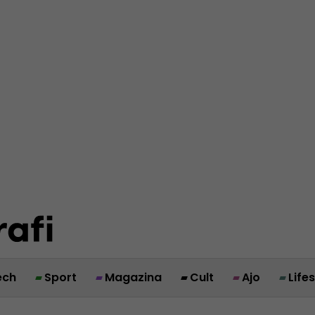
ech
Sport
Magazina
Cult
Ajo
Life