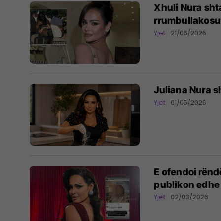
Xhuli Nura sht
rrumbullakosu
Yjet
21/06/2026
Juliana Nura s
Yjet
01/05/2026
E ofendoi rëndë
publikon edhe
Yjet
02/03/2026