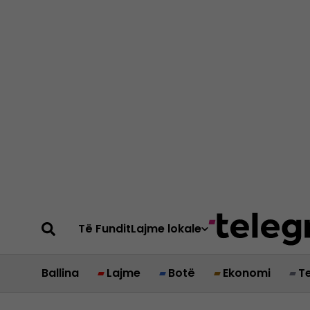
Të Fundit
Lajme lokale
Ballina
Lajme
Botë
Ekonomi
T