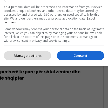
Your personal data will be processed and information from your device
(cookies, unique identifiers, and other device data) may be stored by,
accessed by and shared with 369 partners, or used specifically by this
site. We and our partners may use precise geolocation data.
List of
partners.
Some vendors may process your personal data on the basis of legitimate
interest, which you can object to by managing your options below. Look
for a link at the bottom of this page or in the site menu to manage or
withdraw consent in privacy and cookie settings.
Manage options
Consent
 për herë të parë për shtatzëninë dhe
të shqiptar