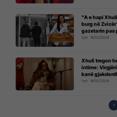
"A e hapi Xhuli
burg në Zvicër"
gazetarin pas
Yjet
19/02/2026
Xhuli tregon h
intime: Virgjë
kanë gjakderd
Yjet
18/02/2026
1