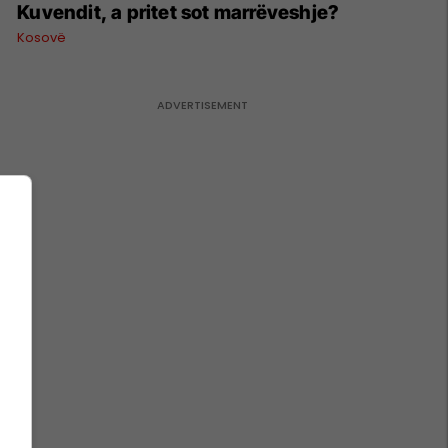
Kuvendit, a pritet sot marrëveshje?
Kosovë