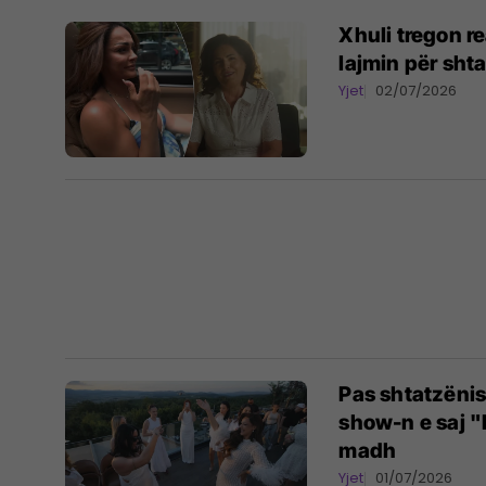
Xhuli tregon r
lajmin për sht
Yjet
02/07/2026
Pas shtatzënis
show-n e saj "
madh
Yjet
01/07/2026