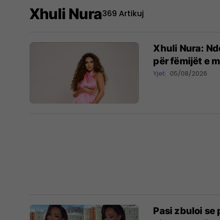
Xhuli Nura
369 Artikuj
Xhuli Nura: Ndo
për fëmijët e m
Yjet
05/08/2026
Pasi zbuloi se 