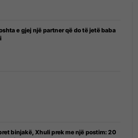
shta e gjej një partner që do të jetë baba
i
pret binjakë, Xhuli prek me një postim: 20