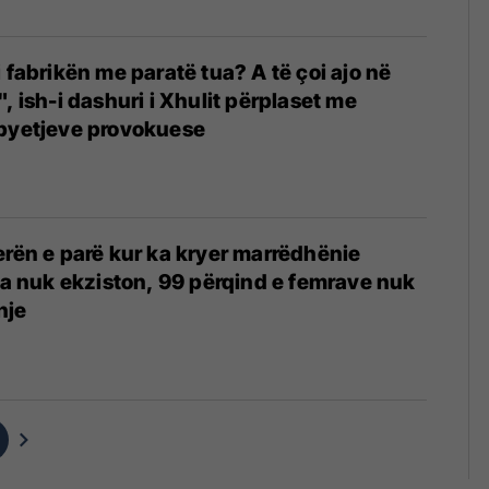
 fabrikën me paratë tua? A të çoi ajo në
, ish-i dashuri i Xhulit përplaset me
 pyetjeve provokuese
erën e parë kur ka kryer marrëdhënie
ria nuk ekziston, 99 përqind e femrave nuk
hje