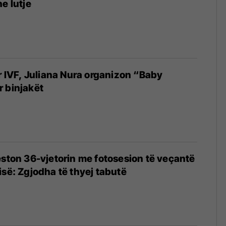
e lutje
ër IVF, Juliana Nura organizon “Baby
 binjakët
eston 36-vjetorin me fotosesion të veçantë
isë: Zgjodha të thyej tabutë