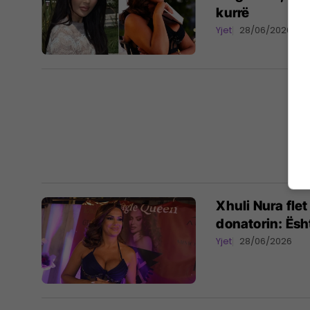
kurrë
Yjet
28/06/2026
Xhuli Nura flet
donatorin: Ësh
Yjet
28/06/2026