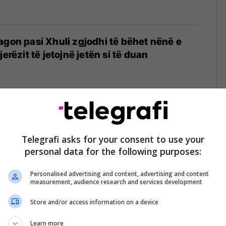
agon pasi Xhuli zgjodhi të bëhet nënë e
jerëzit të jetojnë jetën si të duan
 pas kritikave për zgjedhjen që të bëhet
e IVF: Fëmijës i duhet një nënë e lumtur
Telegrafi asks for your consent to use your
personal data for the following purposes:
Personalised advertising and content, advertising and content
measurement, audience research and services development
Store and/or access information on a device
IVF, Xheneta i reagon ashpër Xhuli Nurës:
enjën e babait nuk mund t'ia plotësosh
Learn more