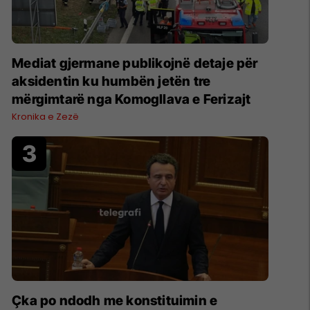
Mediat gjermane publikojnë detaje për
aksidentin ku humbën jetën tre
mërgimtarë nga Komogllava e Ferizajt
Kronika e Zezë
Çka po ndodh me konstituimin e