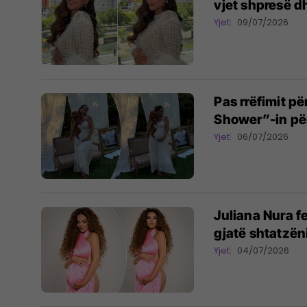
vjet shpresë dh
Yjet
09/07/2026
Pas rrëfimit p
Shower”-in për
Yjet
06/07/2026
Juliana Nura f
gjatë shtatzën
Yjet
04/07/2026