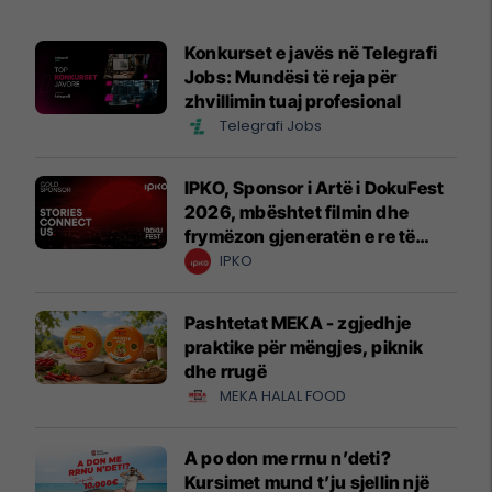
Konkurset e javës në Telegrafi
Jobs: Mundësi të reja për
zhvillimin tuaj profesional
Telegrafi Jobs
IPKO, Sponsor i Artë i DokuFest
2026, mbështet filmin dhe
frymëzon gjeneratën e re të
krijuesve
IPKO
Pashtetat MEKA - zgjedhje
praktike për mëngjes, piknik
dhe rrugë
MEKA HALAL FOOD
A po don me rrnu n’deti?
Kursimet mund t’ju sjellin një