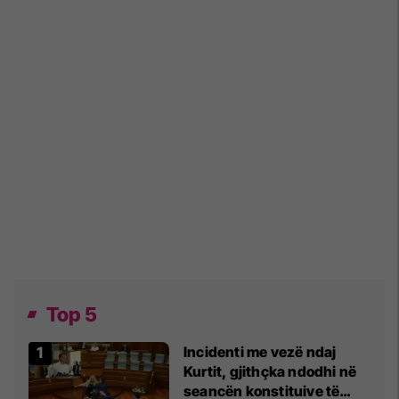
Top 5
Incidenti me vezë ndaj
Kurtit, gjithçka ndodhi në
seancën konstituive të