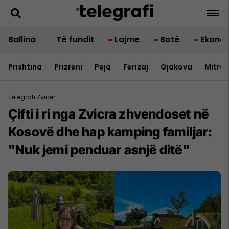
Ballina
Të fundit
Lajme
Botë
Ekono
Prishtina
Prizreni
Peja
Ferizaj
Gjakova
Mitrov
Telegrafi Zvicer
Çifti i ri nga Zvicra zhvendoset në
Kosovë dhe hap kamping familjar:
"Nuk jemi penduar asnjë ditë"