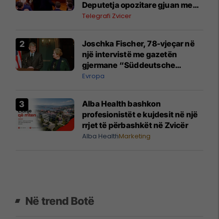
Deputetja opozitare gjuan me
vezë Albin Kurtin
Telegrafi Zvicer
Joschka Fischer, 78-vjeçar në
një intervistë me gazetën
gjermane “Süddeutsche
Zeitung” mbi zhvillimet
Evropa
dramatike në botë
Alba Health bashkon
profesionistët e kujdesit në një
rrjet të përbashkët në Zvicër
Alba Health
Marketing
Në trend Botë