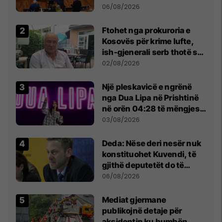
Kuvendit
06/08/2026
Ftohet nga prokuroria e
Kosovës për krime lufte,
ish-gjenerali serb thotë se
dikush e tradhtoi në
02/08/2026
Beograd
Një pleskavicë e ngrënë
nga Dua Lipa në Prishtinë
në orën 04:28 të mëngjesit
- dhe bota digjitale serbe
03/08/2026
shpall gjendjen e luftës
Deda: Nëse deri nesër nuk
konstituohet Kuvendi, të
gjithë deputetët do të
bëjnë shkelje të rëndë
06/08/2026
kushtetuese
Mediat gjermane
publikojnë detaje për
aksidentin ku humbën