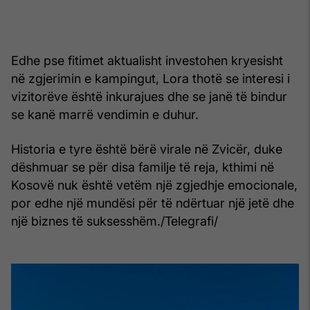
Edhe pse fitimet aktualisht investohen kryesisht
në zgjerimin e kampingut, Lora thotë se interesi i
vizitorëve është inkurajues dhe se janë të bindur
se kanë marrë vendimin e duhur.
Historia e tyre është bërë virale në Zvicër, duke
dëshmuar se për disa familje të reja, kthimi në
Kosovë nuk është vetëm një zgjedhje emocionale,
por edhe një mundësi për të ndërtuar një jetë dhe
një biznes të suksesshëm./Telegrafi/