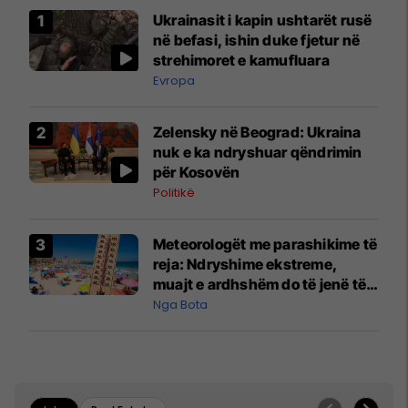
Ukrainasit i kapin ushtarët rusë
në befasi, ishin duke fjetur në
strehimoret e kamufluara
Evropa
Zelensky në Beograd: Ukraina
nuk e ka ndryshuar qëndrimin
për Kosovën
Politikë
Meteorologët me parashikime të
reja: Ndryshime ekstreme,
muajt e ardhshëm do të jenë të
pazakontë
Nga Bota