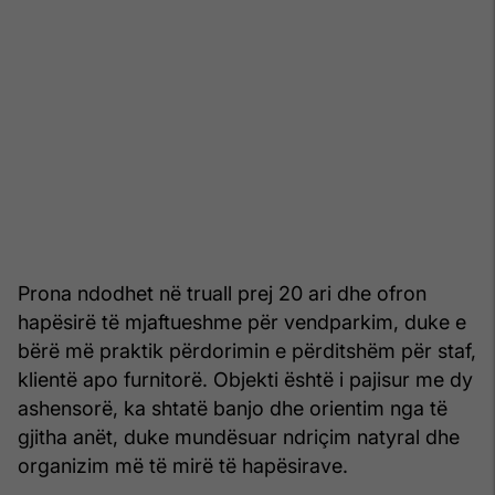
Prona ndodhet në truall prej 20 ari dhe ofron
hapësirë të mjaftueshme për vendparkim, duke e
bërë më praktik përdorimin e përditshëm për staf,
klientë apo furnitorë. Objekti është i pajisur me dy
ashensorë, ka shtatë banjo dhe orientim nga të
gjitha anët, duke mundësuar ndriçim natyral dhe
organizim më të mirë të hapësirave.