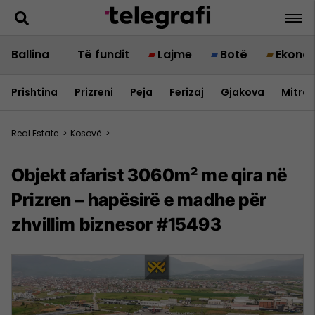
Ballina
Të fundit
Lajme
Botë
Ekono
Prishtina
Prizreni
Peja
Ferizaj
Gjakova
Mitrov
Real Estate
>
Kosovë
>
Objekt afarist 3060m² me qira në
Prizren – hapësirë e madhe për
zhvillim biznesor #15493