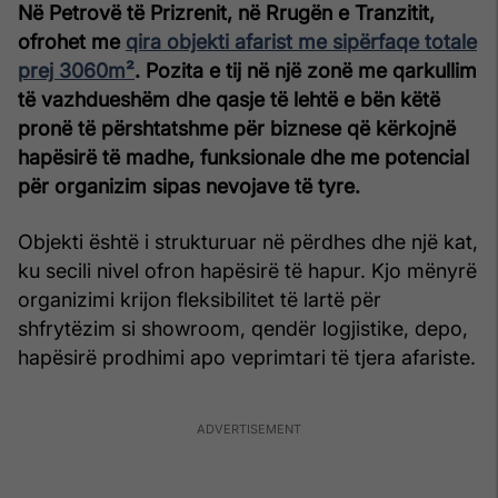
Në Petrovë të Prizrenit, në Rrugën e Tranzitit,
ofrohet me
qira objekti afarist me sipërfaqe totale
prej 3060m²
. Pozita e tij në një zonë me qarkullim
të vazhdueshëm dhe qasje të lehtë e bën këtë
pronë të përshtatshme për biznese që kërkojnë
hapësirë të madhe, funksionale dhe me potencial
për organizim sipas nevojave të tyre.
Objekti është i strukturuar në përdhes dhe një kat,
ku secili nivel ofron hapësirë të hapur. Kjo mënyrë
organizimi krijon fleksibilitet të lartë për
shfrytëzim si showroom, qendër logjistike, depo,
hapësirë prodhimi apo veprimtari të tjera afariste.