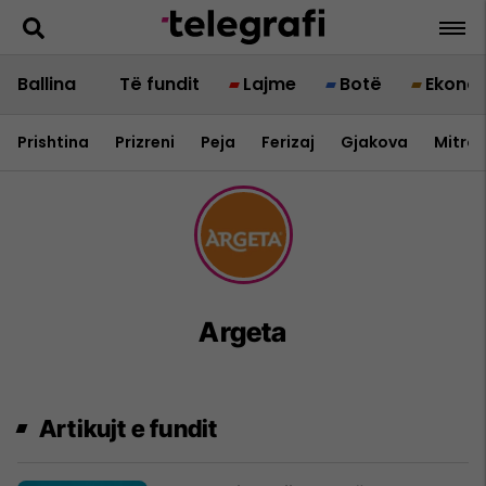
Ballina
Të fundit
Lajme
Botë
Ekono
Prishtina
Prizreni
Peja
Ferizaj
Gjakova
Mitrov
Argeta
Artikujt e fundit