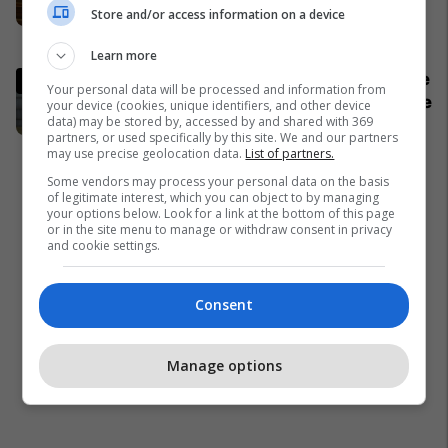
Store and/or access information on a device
gjitha detajet
Kosovë
Learn more
Mediat gjermane publikojnë detaje
Your personal data will be processed and information from
për aksidentin ku humbën jetën tre
your device (cookies, unique identifiers, and other device
data) may be stored by, accessed by and shared with 369
mërgimtarë nga Komogllava e
partners, or used specifically by this site. We and our partners
Ferizajt
Kronika e Zezë
may use precise geolocation data.
List of partners.
Some vendors may process your personal data on the basis
of legitimate interest, which you can object to by managing
your options below. Look for a link at the bottom of this page
or in the site menu to manage or withdraw consent in privacy
and cookie settings.
Consent
Manage options