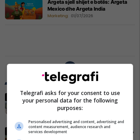
Argeta sjell shijet e botës: Argeta
Mexico dhe Argeta India
Marketing
01/07/2026
1
Trend Telegrafi
Telegrafi asks for your consent to use
“Marre duhet me ju ardhë, turp
your personal data for the following
për votat që i keni”, njëri nga
purposes:
protestuesit i drejtohet Bedri
Hamzës
Politikë
Personalised advertising and content, advertising and
content measurement, audience research and
Mungoi emri për kryeparlamentar,
services development
shtyhet konstituimi i Kuvendit – të