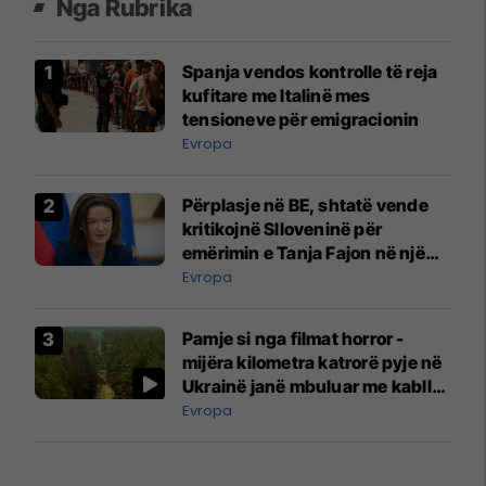
Nga Rubrika
Spanja vendos kontrolle të reja
kufitare me Italinë mes
tensioneve për emigracionin
Evropa
Përplasje në BE, shtatë vende
kritikojnë Slloveninë për
emërimin e Tanja Fajon në një
post të lartë
Evropa
Pamje si nga filmat horror -
mijëra kilometra katrorë pyje në
Ukrainë janë mbuluar me kabllo
optike
Evropa