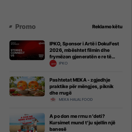
Promo
Reklamo këtu
IPKO, Sponsor i Artë i DokuFest
2026, mbështet filmin dhe
frymëzon gjeneratën e re të
krijuesve
IPKO
Pashtetat MEKA - zgjedhje
praktike për mëngjes, piknik
dhe rrugë
MEKA HALAL FOOD
A po don me rrnu n’deti?
Kursimet mund t’ju sjellin një
banesë