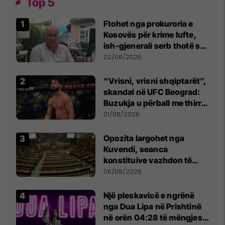
Top 5
Ftohet nga prokuroria e
Kosovës për krime lufte,
ish-gjenerali serb thotë se
dikush e tradhtoi në
02/08/2026
Beograd
“Vrisni, vrisni shqiptarët”,
skandal në UFC Beograd:
Buzukja u përball me thirrje
anti-shqiptare nga
01/08/2026
tribunat
Opozita largohet nga
Kuvendi, seanca
konstituive vazhdon të
shtunën në orën 11:00
06/08/2026
Një pleskavicë e ngrënë
nga Dua Lipa në Prishtinë
në orën 04:28 të mëngjesit