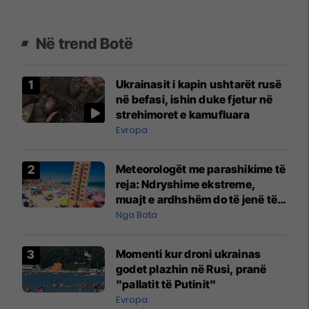
Në trend Botë
Ukrainasit i kapin ushtarët rusë
në befasi, ishin duke fjetur në
strehimoret e kamufluara
Evropa
Meteorologët me parashikime të
reja: Ndryshime ekstreme,
muajt e ardhshëm do të jenë të
pazakontë
Nga Bota
Momenti kur droni ukrainas
godet plazhin në Rusi, pranë
"pallatit të Putinit"
Evropa