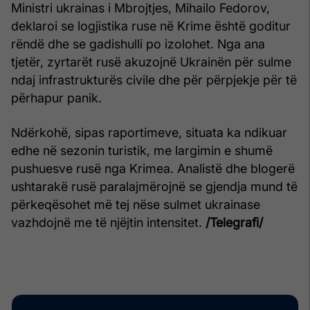
Ministri ukrainas i Mbrojtjes, Mihailo Fedorov,
deklaroi se logjistika ruse në Krime është goditur
rëndë dhe se gadishulli po izolohet. Nga ana
tjetër, zyrtarët rusë akuzojnë Ukrainën për sulme
ndaj infrastrukturës civile dhe për përpjekje për të
përhapur panik.
Ndërkohë, sipas raportimeve, situata ka ndikuar
edhe në sezonin turistik, me largimin e shumë
pushuesve rusë nga Krimea. Analistë dhe blogerë
ushtarakë rusë paralajmërojnë se gjendja mund të
përkeqësohet më tej nëse sulmet ukrainase
vazhdojnë me të njëjtin intensitet.
/Telegrafi/