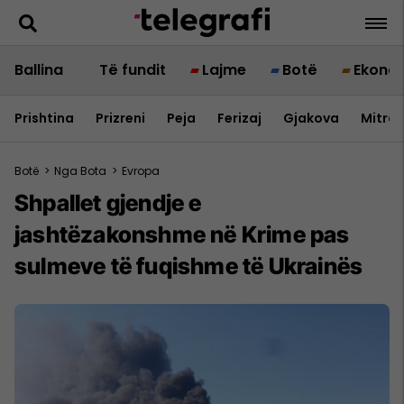
Ballina
Të fundit
Lajme
Botë
Ekono
Prishtina
Prizreni
Peja
Ferizaj
Gjakova
Mitrov
Botë
>
Nga Bota
>
Evropa
Shpallet gjendje e
jashtëzakonshme në Krime pas
sulmeve të fuqishme të Ukrainës